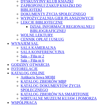
DYSKUSYJNY KLUB KSIĄŻKI
ZAPROPONUJ ZAKUP KSIĄŻKI DO
BIBLIOTEKI
DOKUMENTY ŻYCIA SPOŁECZNEGO
WYPOŻYCZALNIA GIER PLANSZOWYCH
LEKCJE BIBLIOTECZNE
DZIAŁ INFORMACJI REGIONALNEJ I
BIBLIOGRAFICZNEJ
WOLNE LEKTURY
CENNIK OPŁAT I USŁUG
WYNAJEM SAL
SALA KAMERALNA
SALA KONFERENCYJNA
Sala – Filia nr 2
Sala – Filia nr 6
GODZINY OTWARCIA
FOTORELACJE
KATALOG ONLINE
Aplikacja Sowa MOBI
KATALOG ZBIORÓW MBP
KATALOG DOKUMENTÓW ŻYCIA
SPOŁECZNEGO
KATALOG ZBIORÓW NA SMARTFONIE
WIRTUALNE MUZEUM KUJAW I POMORZA
WSPÓŁPRACA