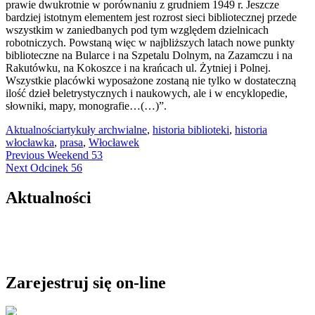
prawie dwukrotnie w porównaniu z grudniem 1949 r. Jeszcze
bardziej istotnym elementem jest rozrost sieci bibliotecznej przede
wszystkim w zaniedbanych pod tym względem dzielnicach
robotniczych. Powstaną więc w najbliższych latach nowe punkty
biblioteczne na Bularce i na Szpetalu Dolnym, na Zazamczu i na
Rakutówku, na Kokoszce i na krańcach ul. Żytniej i Polnej.
Wszystkie placówki wyposażone zostaną nie tylko w dostateczną
ilość dzieł beletrystycznych i naukowych, ale i w encyklopedie,
słowniki, mapy, monografie…(…)”.
Aktualności
artykuły archwialne
,
historia biblioteki
,
historia
włocławka
,
prasa
,
Włocławek
Nawigacja
Previous
Previous
Weekend 53
Next
post:
Next
Odcinek 56
wpisu
post:
Aktualności
Zarejestruj się on-line