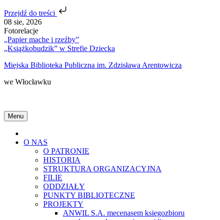
Przejdź do treści
Skip
08 sie, 2026
to
Fotorelacje
content
„Papier mache i rzeźby”
„Książkobudzik” w Strefie Dziecka
Miejska Biblioteka Publiczna im. Zdzisława Arentowicza
we Włocławku
Menu
Home
O NAS
O PATRONIE
HISTORIA
STRUKTURA ORGANIZACYJNA
FILIE
ODDZIAŁY
PUNKTY BIBLIOTECZNE
PROJEKTY
ANWIL S.A. mecenasem księgozbioru