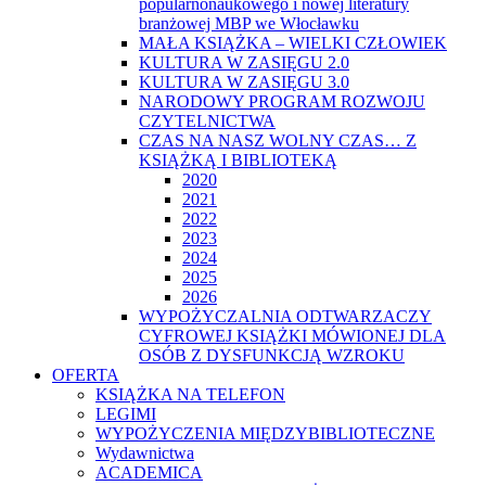
popularnonaukowego i nowej literatury
branżowej MBP we Włocławku
MAŁA KSIĄŻKA – WIELKI CZŁOWIEK
KULTURA W ZASIĘGU 2.0
KULTURA W ZASIĘGU 3.0
NARODOWY PROGRAM ROZWOJU
CZYTELNICTWA
CZAS NA NASZ WOLNY CZAS… Z
KSIĄŻKĄ I BIBLIOTEKĄ
2020
2021
2022
2023
2024
2025
2026
WYPOŻYCZALNIA ODTWARZACZY
CYFROWEJ KSIĄŻKI MÓWIONEJ DLA
OSÓB Z DYSFUNKCJĄ WZROKU
OFERTA
KSIĄŻKA NA TELEFON
LEGIMI
WYPOŻYCZENIA MIĘDZYBIBLIOTECZNE
Wydawnictwa
ACADEMICA