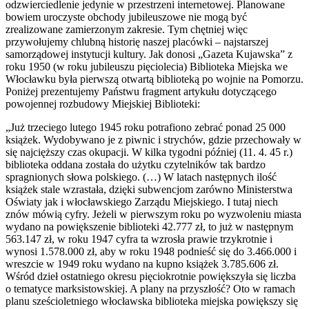
odzwierciedlenie jedynie w przestrzeni internetowej. Planowane
bowiem uroczyste obchody jubileuszowe nie mogą być
zrealizowane zamierzonym zakresie. Tym chętniej więc
przywołujemy chlubną historię naszej placówki – najstarszej
samorządowej instytucji kultury. Jak donosi „Gazeta Kujawska” z
roku 1950 (w roku jubileuszu pięciolecia) Biblioteka Miejska we
Włocławku była pierwszą otwartą biblioteką po wojnie na Pomorzu.
Poniżej prezentujemy Państwu fragment artykułu dotyczącego
powojennej rozbudowy Miejskiej Biblioteki:
„Już trzeciego lutego 1945 roku potrafiono zebrać ponad 25 000
książek. Wydobywano je z piwnic i strychów, gdzie przechowały w
się najcięższy czas okupacji. W kilka tygodni później (11. 4. 45 r.)
biblioteka oddana została do użytku czytelników tak bardzo
spragnionych słowa polskiego. (…) W latach następnych ilość
książek stale wzrastała, dzięki subwencjom zarówno Ministerstwa
Oświaty jak i włocławskiego Zarządu Miejskiego. I tutaj niech
znów mówią cyfry. Jeżeli w pierwszym roku po wyzwoleniu miasta
wydano na powiększenie biblioteki 42.777 zł, to już w następnym
563.147 zł, w roku 1947 cyfra ta wzrosła prawie trzykrotnie i
wynosi 1.578.000 zł, aby w roku 1948 podnieść się do 3.466.000 i
wreszcie w 1949 roku wydano na kupno książek 3.785.606 zł.
Wśród dzieł ostatniego okresu pięciokrotnie powiększyła się liczba
o tematyce marksistowskiej. A plany na przyszłość? Oto w ramach
planu sześcioletniego włocławska biblioteka miejska powiększy się