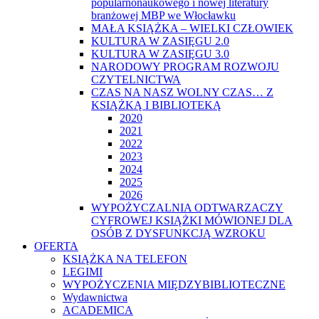
popularnonaukowego i nowej literatury
branżowej MBP we Włocławku
MAŁA KSIĄŻKA – WIELKI CZŁOWIEK
KULTURA W ZASIĘGU 2.0
KULTURA W ZASIĘGU 3.0
NARODOWY PROGRAM ROZWOJU
CZYTELNICTWA
CZAS NA NASZ WOLNY CZAS… Z
KSIĄŻKĄ I BIBLIOTEKĄ
2020
2021
2022
2023
2024
2025
2026
WYPOŻYCZALNIA ODTWARZACZY
CYFROWEJ KSIĄŻKI MÓWIONEJ DLA
OSÓB Z DYSFUNKCJĄ WZROKU
OFERTA
KSIĄŻKA NA TELEFON
LEGIMI
WYPOŻYCZENIA MIĘDZYBIBLIOTECZNE
Wydawnictwa
ACADEMICA