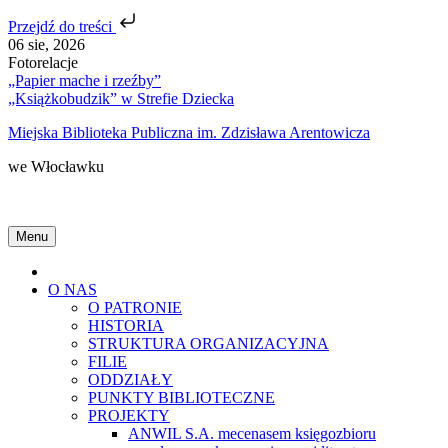
Przejdź do treści
Skip
06 sie, 2026
to
Fotorelacje
content
„Papier mache i rzeźby”
„Książkobudzik” w Strefie Dziecka
Miejska Biblioteka Publiczna im. Zdzisława Arentowicza
we Włocławku
Menu
Home
O NAS
O PATRONIE
HISTORIA
STRUKTURA ORGANIZACYJNA
FILIE
ODDZIAŁY
PUNKTY BIBLIOTECZNE
PROJEKTY
ANWIL S.A. mecenasem księgozbioru