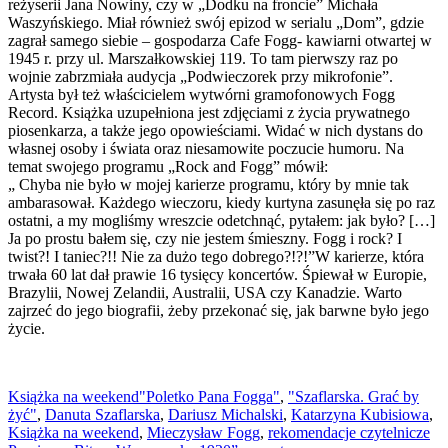
reżyserii Jana Nowiny, czy w „Dodku na froncie” Michała
Waszyńskiego. Miał również swój epizod w serialu „Dom”, gdzie
zagrał samego siebie – gospodarza Cafe Fogg- kawiarni otwartej w
1945 r. przy ul. Marszałkowskiej 119. To tam pierwszy raz po
wojnie zabrzmiała audycja „Podwieczorek przy mikrofonie”.
Artysta był też właścicielem wytwórni gramofonowych Fogg
Record. Książka uzupełniona jest zdjęciami z życia prywatnego
piosenkarza, a także jego opowieściami. Widać w nich dystans do
własnej osoby i świata oraz niesamowite poczucie humoru. Na
temat swojego programu „Rock and Fogg” mówił:
„ Chyba nie było w mojej karierze programu, który by mnie tak
ambarasował. Każdego wieczoru, kiedy kurtyna zasunęła się po raz
ostatni, a my mogliśmy wreszcie odetchnąć, pytałem: jak było? […]
Ja po prostu bałem się, czy nie jestem śmieszny. Fogg i rock? I
twist?! I taniec?!! Nie za dużo tego dobrego?!?!”W karierze, która
trwała 60 lat dał prawie 16 tysięcy koncertów. Śpiewał w Europie,
Brazylii, Nowej Zelandii, Australii, USA czy Kanadzie. Warto
zajrzeć do jego biografii, żeby przekonać się, jak barwne było jego
życie.
Książka na weekend
"Poletko Pana Fogga"
,
"Szaflarska. Grać by
żyć"
,
Danuta Szaflarska
,
Dariusz Michalski
,
Katarzyna Kubisiowa
,
Książka na weekend
,
Mieczysław Fogg
,
rekomendacje czytelnicze