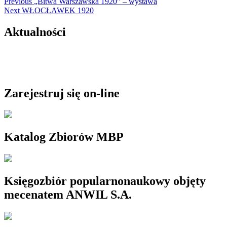
Nawigacja
Previous
Previous
„Bitwa Warszawska 1920” – wystawa
Next
post:
Next
WŁOCŁAWEK 1920
wpisu
post:
Aktualności
Zarejestruj się on-line
Katalog Zbiorów MBP
Księgozbiór popularnonaukowy objęty
mecenatem ANWIL S.A.