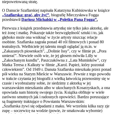
niepowetowaną stratę.
O Danucie Szaflarskiej napisała Katarzyna Kubisiowska w książce
„Szaflarska: grać, aby żyć”
, biografię Mieczysława Fogga
przedstawił
Dariusz Michalski w „Poletku Pana Fogga”
.
Pierwsza z książek przedstawia artystkę nie tylko jako aktorkę, ale
też żonę i matkę. Pokazuje także bezwzględność sztuki i to, jak
głęboko może ona wniknąć w życie artysty niszcząc relacje
osobiste. Szaflarska zagrała ponad 40 ról filmowych i ponad 80
teatralnych. Wielbiciele jej talentu mogli oglądać ją m.in. w
„Zakazanych piosenkach”, „Dolinie Issy”, czy w filmie pt. „Pora
umierać”. Niewiele osób wie, że jej głosem mówiła Lilly w
„Zakochanym kundlu”, Paszczakówna z „Lata Muminków”, czy
Matka Teresa z Kalkuty w filmie „Karol. Papież, który pozostał
człowiekiem”. Od 1949 r. Danuta Szaflarska mieszkała przez ponad
pół wieku na Starym Mieście w Warszawie. Pewnie z tego powodu
w trakcie czytania jej biografii z wielką łatwością przenosimy się w
czasie i wyobrażamy sobie, że siedzimy z aktorką w jej
warszawskim mieszkaniu albo w ukochanych Kosarzyskach, a ona
opowiada nam historię swojego życia. Książka obfituje w wiele
zarówno smutnych jak i radosnych opowieści. Bardzo poruszające
są fragmenty traktujące o Powstaniu Warszawskim:
„Szaflarska żywi się odpadami z maku. We wrześniu kilka razy zje
zupę – soczewicę na wodzie (powie, że smakowała wybornie)