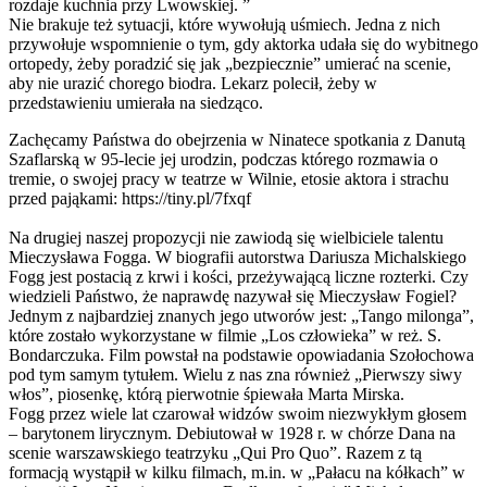
rozdaje kuchnia przy Lwowskiej. ”
Nie brakuje też sytuacji, które wywołują uśmiech. Jedna z nich
przywołuje wspomnienie o tym, gdy aktorka udała się do wybitnego
ortopedy, żeby poradzić się jak „bezpiecznie” umierać na scenie,
aby nie urazić chorego biodra. Lekarz polecił, żeby w
przedstawieniu umierała na siedząco.
Zachęcamy Państwa do obejrzenia w Ninatece spotkania z Danutą
Szaflarską w 95-lecie jej urodzin, podczas którego rozmawia o
tremie, o swojej pracy w teatrze w Wilnie, etosie aktora i strachu
przed pająkami: https://tiny.pl/7fxqf
Na drugiej naszej propozycji nie zawiodą się wielbiciele talentu
Mieczysława Fogga. W biografii autorstwa Dariusza Michalskiego
Fogg jest postacią z krwi i kości, przeżywającą liczne rozterki. Czy
wiedzieli Państwo, że naprawdę nazywał się Mieczysław Fogiel?
Jednym z najbardziej znanych jego utworów jest: „Tango milonga”,
które zostało wykorzystane w filmie „Los człowieka” w reż. S.
Bondarczuka. Film powstał na podstawie opowiadania Szołochowa
pod tym samym tytułem. Wielu z nas zna również „Pierwszy siwy
włos”, piosenkę, którą pierwotnie śpiewała Marta Mirska.
Fogg przez wiele lat czarował widzów swoim niezwykłym głosem
– barytonem lirycznym. Debiutował w 1928 r. w chórze Dana na
scenie warszawskiego teatrzyku „Qui Pro Quo”. Razem z tą
formacją wystąpił w kilku filmach, m.in. w „Pałacu na kółkach” w