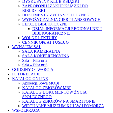
DYSKUSYJNY KLUB KSIĄŻKI
ZAPROPONUJ ZAKUP KSIĄŻKI DO
BIBLIOTEKI
DOKUMENTY ŻYCIA SPOŁECZNEGO
WYPOŻYCZALNIA GIER PLANSZOWYCH
LEKCJE BIBLIOTECZNE
DZIAŁ INFORMACJI REGIONALNEJ I
BIBLIOGRAFICZNEJ
WOLNE LEKTURY
CENNIK OPŁAT I USŁUG
WYNAJEM SAL
SALA KAMERALNA
SALA KONFERENCYJNA
Sala – Filia nr 2
Sala – Filia nr 6
GODZINY OTWARCIA
FOTORELACJE
KATALOG ONLINE
Aplikacja Sowa MOBI
KATALOG ZBIORÓW MBP
KATALOG DOKUMENTÓW ŻYCIA
SPOŁECZNEGO
KATALOG ZBIORÓW NA SMARTFONIE
WIRTUALNE MUZEUM KUJAW I POMORZA
WSPÓŁPRACA