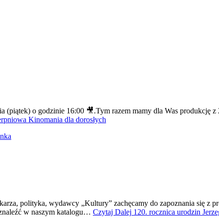
nia (piątek) o godzinie 16:00 🎥.Tym razem mamy dla Was produkcję
rpniowa Kinomania dla dorosłych
anka
ikarza, polityka, wydawcy „Kultury” zachęcamy do zapoznania się z pr
o znaleźć w naszym katalogu…
Czytaj Dalej
120. rocznica urodzin Jerz