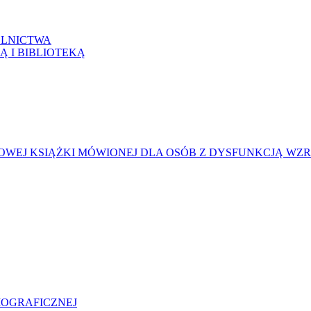
LNICTWA
Ą I BIBLIOTEKĄ
WEJ KSIĄŻKI MÓWIONEJ DLA OSÓB Z DYSFUNKCJĄ WZ
LIOGRAFICZNEJ