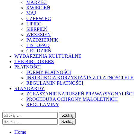
MARZEC
KWIECIEŃ
MAJ
CZERWIEC
LIPIEC
SIERPIEŃ
WRZESIEŃ
PAŹDZIERNIK
LISTOPAD
GRUDZIEŃ
WYDARZENIA KULTURALNE
THE BIBLIOKERS
PŁATNOŚCI
FORMY PŁATNOŚCI
INSTRUKCJA KORZYSTANIA Z PŁATNOŚCI EL
REGULAMIN PŁATNOŚCI
STANDARDY
ZGŁASZANIE NARUSZEŃ PRAWA (SYGNALIŚCI
PROCEDURA OCHRONY MAŁOLETNICH
REGULAMINY
Szukaj:
Szukaj:
Home