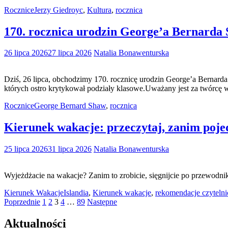
Rocznice
Jerzy Giedroyc
,
Kultura
,
rocznica
170. rocznica urodzin George’a Bernard
26 lipca 2026
27 lipca 2026
Natalia Bonawenturska
Dziś, 26 lipca, obchodzimy 170. rocznicę urodzin George’a Bernarda 
których ostro krytykował podziały klasowe.Uważany jest za twórcę
Rocznice
George Bernard Shaw
,
rocznica
Kierunek wakacje: przeczytaj, zanim pojed
25 lipca 2026
31 lipca 2026
Natalia Bonawenturska
Wyjeżdżacie na wakacje? Zanim to zrobicie, sięgnijcie po przewodni
Kierunek Wakacje
Islandia
,
Kierunek wakacje
,
rekomendacje czytelni
Stronicowanie
Poprzednie
1
2
3
4
…
89
Następne
wpisów
Aktualności