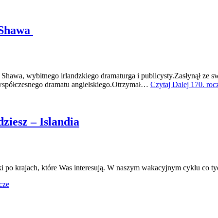
a Shawa
Shawa, wybitnego irlandzkiego dramaturga i publicysty.Zasłynął ze sw
 współczesnego dramatu angielskiego.Otrzymał…
Czytaj Dalej
170. roc
ziesz – Islandia
ki po krajach, które Was interesują. W naszym wakacyjnym cyklu co ty
cze