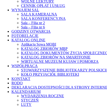
WOLNE LEKTURY
CENNIK OPŁAT I USŁUG
WYNAJEM SAL
SALA KAMERALNA
SALA KONFERENCYJNA
Sala – Filia nr 2
Sala – Filia nr 6
GODZINY OTWARCIA
FOTORELACJE
KATALOG ONLINE
Aplikacja Sowa MOBI
KATALOG ZBIORÓW MBP
KATALOG DOKUMENTÓW ŻYCIA SPOŁECZNE
KATALOG ZBIORÓW NA SMARTFONIE
WIRTUALNE MUZEUM KUJAW I POMORZA
WSPÓŁPRACA
STOWARZYSZENIE BIBLIOTEKARZY POLSKIC
KOŁO PRZYJACIÓŁ BIBLIOTEKI
KONTAKT
RODO
DEKLARACJA DOSTĘPNOŚCI DLA STRONY INTERN
KALENDARIUM
WYDARZENIA ROCZNE
STYCZEŃ
LUTY