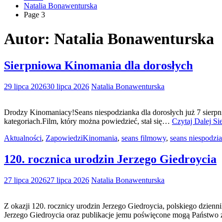
Natalia Bonawenturska
Page 3
Autor:
Natalia Bonawenturska
Sierpniowa Kinomania dla dorosłych
29 lipca 2026
30 lipca 2026
Natalia Bonawenturska
Drodzy Kinomaniacy!Seans niespodzianka dla dorosłych już 7 sierp
kategoriach.Film, który można powiedzieć, stał się…
Czytaj Dalej
Sie
Aktualności
,
Zapowiedzi
Kinomania
,
seans filmowy
,
seans niespodzi
120. rocznica urodzin Jerzego Giedroycia
27 lipca 2026
27 lipca 2026
Natalia Bonawenturska
Z okazji 120. rocznicy urodzin Jerzego Giedroycia, polskiego dzienn
Jerzego Giedroycia oraz publikacje jemu poświęcone mogą Państw