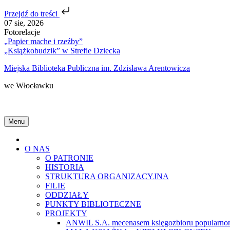
Przejdź do treści
Skip
07 sie, 2026
to
Fotorelacje
content
„Papier mache i rzeźby”
„Książkobudzik” w Strefie Dziecka
Miejska Biblioteka Publiczna im. Zdzisława Arentowicza
we Włocławku
Menu
Home
O NAS
O PATRONIE
HISTORIA
STRUKTURA ORGANIZACYJNA
FILIE
ODDZIAŁY
PUNKTY BIBLIOTECZNE
PROJEKTY
ANWIL S.A. mecenasem księgozbioru popularnon