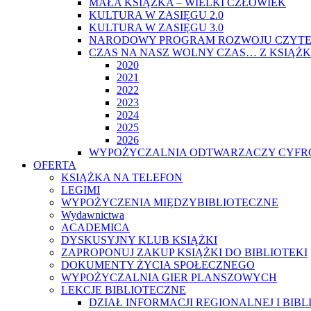
MAŁA KSIĄŻKA – WIELKI CZŁOWIEK
KULTURA W ZASIĘGU 2.0
KULTURA W ZASIĘGU 3.0
NARODOWY PROGRAM ROZWOJU CZYTE
CZAS NA NASZ WOLNY CZAS… Z KSIĄŻK
2020
2021
2022
2023
2024
2025
2026
WYPOŻYCZALNIA ODTWARZACZY CYFRO
OFERTA
KSIĄŻKA NA TELEFON
LEGIMI
WYPOŻYCZENIA MIĘDZYBIBLIOTECZNE
Wydawnictwa
ACADEMICA
DYSKUSYJNY KLUB KSIĄŻKI
ZAPROPONUJ ZAKUP KSIĄŻKI DO BIBLIOTEKI
DOKUMENTY ŻYCIA SPOŁECZNEGO
WYPOŻYCZALNIA GIER PLANSZOWYCH
LEKCJE BIBLIOTECZNE
DZIAŁ INFORMACJI REGIONALNEJ I BIB