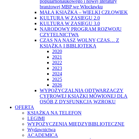
popularnonaukowego i nowej literatury
branżowej MBP we Włocławku
MAŁA KSIĄŻKA – WIELKI CZŁOWIEK
KULTURA W ZASIĘGU 2.0
KULTURA W ZASIĘGU 3.0
NARODOWY PROGRAM ROZWOJU
CZYTELNICTWA
CZAS NA NASZ WOLNY CZAS… Z
KSIĄŻKĄ I BIBLIOTEKĄ
2020
2021
2022
2023
2024
2025
2026
WYPOŻYCZALNIA ODTWARZACZY
CYFROWEJ KSIĄŻKI MÓWIONEJ DLA
OSÓB Z DYSFUNKCJĄ WZROKU
OFERTA
KSIĄŻKA NA TELEFON
LEGIMI
WYPOŻYCZENIA MIĘDZYBIBLIOTECZNE
Wydawnictwa
ACADEMICA