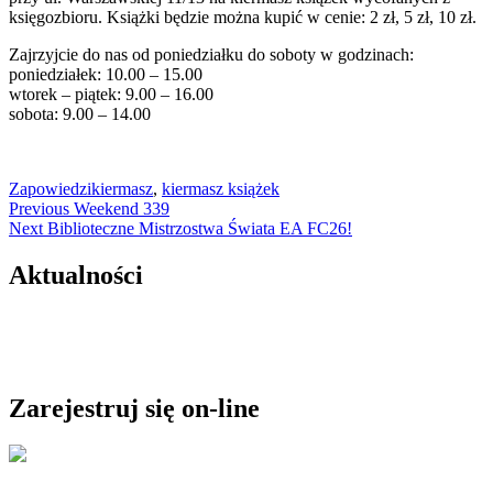
księgozbioru. Książki będzie można kupić w cenie: 2 zł, 5 zł, 10 zł.
Zajrzyjcie do nas od poniedziałku do soboty w godzinach:
poniedziałek: 10.00 – 15.00
wtorek – piątek: 9.00 – 16.00
sobota: 9.00 – 14.00
Zapowiedzi
kiermasz
,
kiermasz książek
Nawigacja
Previous
Previous
Weekend 339
Next
post:
Next
Biblioteczne Mistrzostwa Świata EA FC26!
wpisu
post:
Aktualności
Zarejestruj się on-line