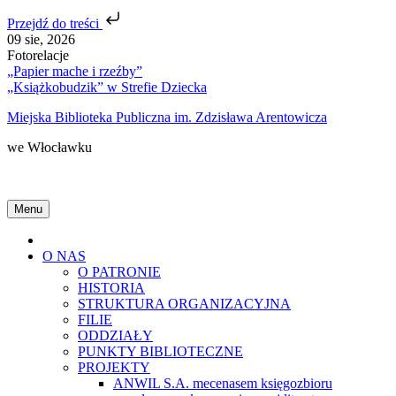
Przejdź do treści
Skip
09 sie, 2026
to
Fotorelacje
content
„Papier mache i rzeźby”
„Książkobudzik” w Strefie Dziecka
Miejska Biblioteka Publiczna im. Zdzisława Arentowicza
we Włocławku
Menu
Home
O NAS
O PATRONIE
HISTORIA
STRUKTURA ORGANIZACYJNA
FILIE
ODDZIAŁY
PUNKTY BIBLIOTECZNE
PROJEKTY
ANWIL S.A. mecenasem księgozbioru