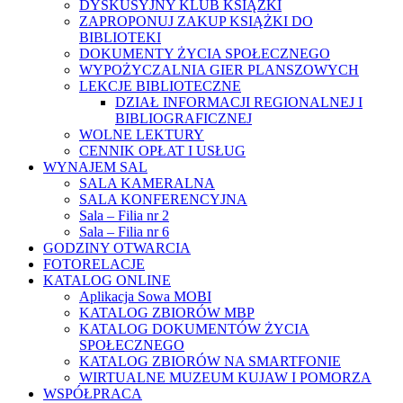
DYSKUSYJNY KLUB KSIĄŻKI
ZAPROPONUJ ZAKUP KSIĄŻKI DO
BIBLIOTEKI
DOKUMENTY ŻYCIA SPOŁECZNEGO
WYPOŻYCZALNIA GIER PLANSZOWYCH
LEKCJE BIBLIOTECZNE
DZIAŁ INFORMACJI REGIONALNEJ I
BIBLIOGRAFICZNEJ
WOLNE LEKTURY
CENNIK OPŁAT I USŁUG
WYNAJEM SAL
SALA KAMERALNA
SALA KONFERENCYJNA
Sala – Filia nr 2
Sala – Filia nr 6
GODZINY OTWARCIA
FOTORELACJE
KATALOG ONLINE
Aplikacja Sowa MOBI
KATALOG ZBIORÓW MBP
KATALOG DOKUMENTÓW ŻYCIA
SPOŁECZNEGO
KATALOG ZBIORÓW NA SMARTFONIE
WIRTUALNE MUZEUM KUJAW I POMORZA
WSPÓŁPRACA