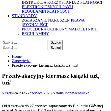
INSTRUKCJA KORZYSTANIA Z PŁATNOŚCI
ELEKTRONICZNYCH PAYU
REGULAMIN PŁATNOŚCI
STANDARDY
ZGŁASZANIE NARUSZEŃ PRAWA
(SYGNALIŚCI)
PROCEDURA OCHRONY MAŁOLETNICH
REGULAMINY
Szukaj:
Szukaj:
Home
Zapowiedzi
Przedwakacyjny kiermasz książki tuż, tuż!
Przedwakacyjny kiermasz książki tuż,
tuż!
5 czerwca 2026
5 czerwca 2026
Natalia Bonawenturska
Od 8 czerwca do 27 czerwca zapraszamy do Biblioteki Głównej
przy ul. Warszawskiej 11/13 na kiermasz książek wycofanych z