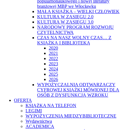
popularnonaukowego i nowej literatury
branżowej MBP we Włocławku
MAŁA KSIĄŻKA – WIELKI CZŁOWIEK
KULTURA W ZASIĘGU 2.0
KULTURA W ZASIĘGU 3.0
NARODOWY PROGRAM ROZWOJU
CZYTELNICTWA
CZAS NA NASZ WOLNY CZAS… Z
KSIĄŻKĄ I BIBLIOTEKĄ
2020
2021
2022
2023
2024
2025
2026
WYPOŻYCZALNIA ODTWARZACZY
CYFROWEJ KSIĄŻKI MÓWIONEJ DLA
OSÓB Z DYSFUNKCJĄ WZROKU
OFERTA
KSIĄŻKA NA TELEFON
LEGIMI
WYPOŻYCZENIA MIĘDZYBIBLIOTECZNE
Wydawnictwa
ACADEMICA