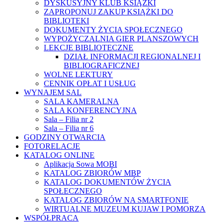
DYSKUSYJNY KLUB KSIĄŻKI
ZAPROPONUJ ZAKUP KSIĄŻKI DO
BIBLIOTEKI
DOKUMENTY ŻYCIA SPOŁECZNEGO
WYPOŻYCZALNIA GIER PLANSZOWYCH
LEKCJE BIBLIOTECZNE
DZIAŁ INFORMACJI REGIONALNEJ I
BIBLIOGRAFICZNEJ
WOLNE LEKTURY
CENNIK OPŁAT I USŁUG
WYNAJEM SAL
SALA KAMERALNA
SALA KONFERENCYJNA
Sala – Filia nr 2
Sala – Filia nr 6
GODZINY OTWARCIA
FOTORELACJE
KATALOG ONLINE
Aplikacja Sowa MOBI
KATALOG ZBIORÓW MBP
KATALOG DOKUMENTÓW ŻYCIA
SPOŁECZNEGO
KATALOG ZBIORÓW NA SMARTFONIE
WIRTUALNE MUZEUM KUJAW I POMORZA
WSPÓŁPRACA