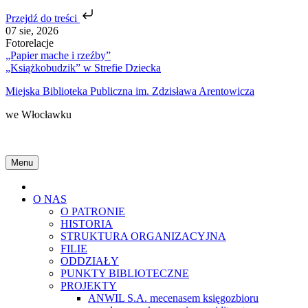
Przejdź do treści
Skip
07 sie, 2026
to
Fotorelacje
content
„Papier mache i rzeźby”
„Książkobudzik” w Strefie Dziecka
Miejska Biblioteka Publiczna im. Zdzisława Arentowicza
we Włocławku
Menu
Home
O NAS
O PATRONIE
HISTORIA
STRUKTURA ORGANIZACYJNA
FILIE
ODDZIAŁY
PUNKTY BIBLIOTECZNE
PROJEKTY
ANWIL S.A. mecenasem księgozbioru