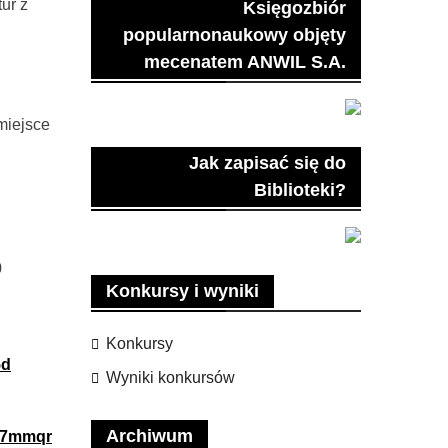
ur z
Księgozbiór
popularnonaukowy objęty
mecenatem ANWIL S.A.
miejsce
Jak zapisać się do
Biblioteki?
9
Konkursy i wyniki
Konkursy
5d
Wyniki konkursów
Archiwum
pl/7mmqr