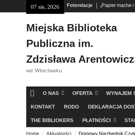
Skip
Fotorelacje
„Papier mache i
07 sie, 2026
treści
to
„Książkobudzik”
content
Miejska Biblioteka
Publiczna im.
Zdzisława Arentowicz
we Włocławku
O NAS
OFERTA
WYNAJEM 
Home
KONTAKT
RODO
DEKLARACJA DOS
THE BIBLIOKERS
PŁATNOŚCI
STA
Home
Aktualności
Domowy Niezbędnik Czyte