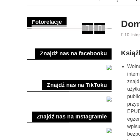
Fotorelacje
Dom
10 list
Książ
Znajdź nas na facebooku
Wolne
inter
znajd
Znajdź nas na TikToku
użytk
publi
przyp
EPUB,
Znajdź nas na Instagramie
egzem
wpisu
bezpo