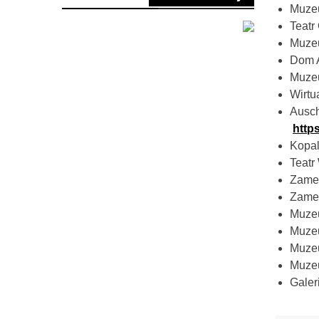
Muze
Teatr
Muze
Dom A
Muze
Wirt
Ausch
https
Kopal
Teatr
Zame
Zame
Muzeu
Muze
Muze
Muze
Galer