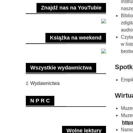
instr
Znajdź nas na YouTubie
nasze
Bibli
zdigi
audio
Czyta
Książka na weekend
w lis
bests
Spotka
Wszystkie wydawnictwa
Empik
Wydawnictwa
Wirtu
N P R C
Muzeu
Muzeu
https
Narod
Wolne lektury