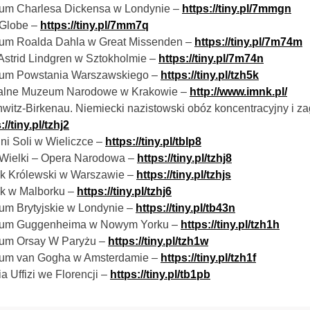
um Charlesa Dickensa w Londynie –
https://tiny.pl/7mmgn
 Globe –
https://tiny.pl/7mm7q
um Roalda Dahla w Great Missenden –
https://tiny.pl/7m74m
strid Lindgren w Sztokholmie –
https://tiny.pl/7m74n
um Powstania Warszawskiego –
https://tiny.pl/tzh5k
ualne Muzeum Narodowe w Krakowie –
http://www.imnk.pl/
witz-Birkenau. Niemiecki nazistowski obóz koncentracyjny i za
://tiny.pl/tzhj2
ni Soli w Wieliczce –
https://tiny.pl/tblp8
 Wielki – Opera Narodowa –
https://tiny.pl/tzhj8
k Królewski w Warszawie –
https://tiny.pl/tzhjs
k w Malborku –
https://tiny.pl/tzhj6
m Brytyjskie w Londynie –
https://tiny.pl/tb43n
um Guggenheima w Nowym Yorku –
https://tiny.pl/tzh1h
um Orsay W Paryżu –
https://tiny.pl/tzh1w
um van Gogha w Amsterdamie –
https://tiny.pl/tzh1f
ia Uffizi we Florencji –
https://tiny.pl/tb1pb