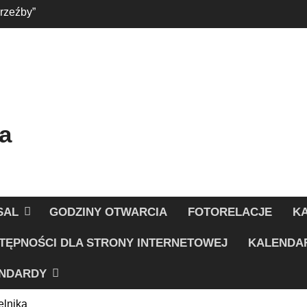
 rzeźby”
 w Strefie Dziecka
a
SAL
GODZINY OTWARCIA
FOTORELACJE
K
TĘPNOŚCI DLA STRONY INTERNETOWEJ
KALENDA
NDARDY
lnika