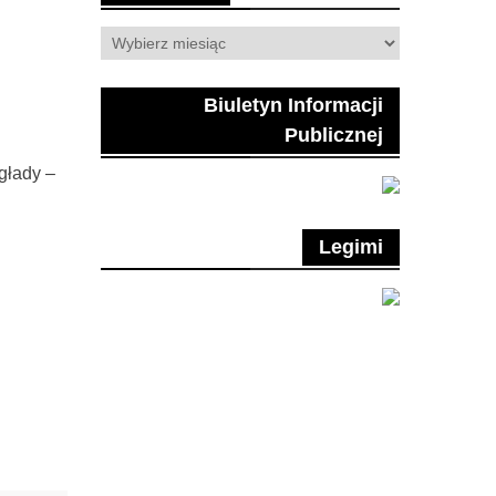
Archiwum
Biuletyn Informacji
Publicznej
głady –
Legimi