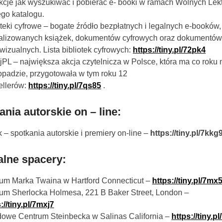
ukcje jak wyszukiwać i pobierać e- booki w ramach Wolnych Lekt
go katalogu.
oteki cyfrowe – bogate źródło bezpłatnych i legalnych e-booków,
talizowanych książek, dokumentów cyfrowych oraz dokumentów
wizualnych. Lista bibliotek cyfrowych:
https://tiny.pl/72pk4
jPL – największa akcja czytelnicza w Polsce, która ma co roku 
topadzie, przygotowała w tym roku 12
ellerów:
https://tiny.pl/7qs85
.
nia autorskie on – line:
 – spotkania autorskie i premiery on-line –
https://tiny.pl/7kkg
alne spacery:
m Marka Twaina w Hartford Connecticut –
https://tiny.pl/7mx
m Sherlocka Holmesa, 221 B Baker Street, London –
://tiny.pl/7mxj7
owe Centrum Steinbecka w Salinas California –
https://tiny.