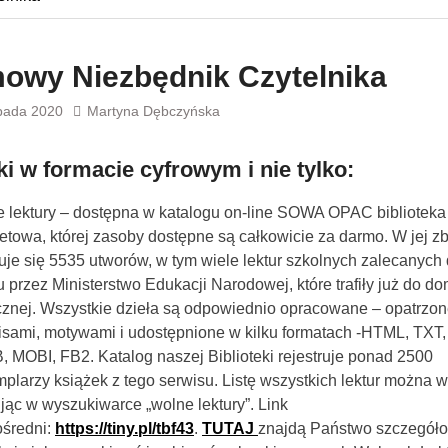
owy Niezbędnik Czytelnika
opada 2020
Martyna Dębczyńska
ki w formacie cyfrowym i nie tylko:
 lektury – dostępna w katalogu on-line SOWA OPAC biblioteka
netowa, której zasoby dostępne są całkowicie za darmo. W jej z
uje się 5535 utworów, w tym wiele lektur szkolnych zalecanych
u przez Ministerstwo Edukacji Narodowej, które trafiły już do d
cznej. Wszystkie dzieła są odpowiednio opracowane – opatrzo
isami, motywami i udostępnione w kilku formatach -HTML, TXT,
 MOBI, FB2. Katalog naszej Biblioteki rejestruje ponad 2500
plarzy książek z tego serwisu. Listę wszystkich lektur można 
jąc w wyszukiwarce „wolne lektury”. Link
średni:
https://tiny.pl/tbf43
.
TUTAJ
znajdą Państwo szczegół