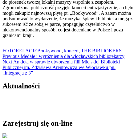
do piosenek tworzą lokalni muzycy wspólnie z zespołem.
Zgromadzona publiczność przyjęła koncert entuzjastycznie, a chętni
mogli zakupić najnowszą płytę pt. „Bookywood”. A zatem można
podsumować to wydarzenie, że muzyka, śpiew i biblioteka mogą z
sukcesem iść ze sobą w parze, propagując czytelnictwo w
niekonwencjonalny sposób, co jest doceniane w Polsce i poza
granicami kraju.
FOTORELACJE
Bookywood
,
koncert
,
THE BIBLIOKERS
Nawigacja
Previous
Previous
Medale i wyróżnienia dla włocławskich bibliotekarzy
Next
post:
Next
Ankieta w sprawie utworzenia filii Miejskiej Biblioteki
wpisu
post:
Publicznej im. Zdzisława Arentowicza we Włocławku pn.
„Integracja z 3”
Aktualności
Zarejestruj się on-line