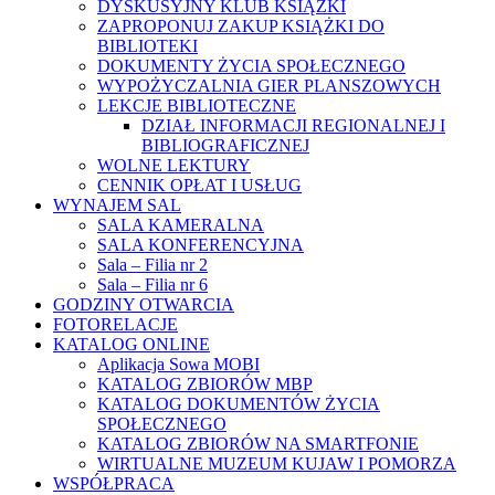
DYSKUSYJNY KLUB KSIĄŻKI
ZAPROPONUJ ZAKUP KSIĄŻKI DO
BIBLIOTEKI
DOKUMENTY ŻYCIA SPOŁECZNEGO
WYPOŻYCZALNIA GIER PLANSZOWYCH
LEKCJE BIBLIOTECZNE
DZIAŁ INFORMACJI REGIONALNEJ I
BIBLIOGRAFICZNEJ
WOLNE LEKTURY
CENNIK OPŁAT I USŁUG
WYNAJEM SAL
SALA KAMERALNA
SALA KONFERENCYJNA
Sala – Filia nr 2
Sala – Filia nr 6
GODZINY OTWARCIA
FOTORELACJE
KATALOG ONLINE
Aplikacja Sowa MOBI
KATALOG ZBIORÓW MBP
KATALOG DOKUMENTÓW ŻYCIA
SPOŁECZNEGO
KATALOG ZBIORÓW NA SMARTFONIE
WIRTUALNE MUZEUM KUJAW I POMORZA
WSPÓŁPRACA