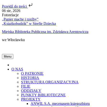
Przejdź do treści
Skip
06 sie, 2026
to
Fotorelacje
content
„Papier mache i rzeźby”
„Książkobudzik” w Strefie Dziecka
Miejska Biblioteka Publiczna im. Zdzisława Arentowicza
we Włocławku
Menu
Home
O NAS
O PATRONIE
HISTORIA
STRUKTURA ORGANIZACYJNA
FILIE
ODDZIAŁY
PUNKTY BIBLIOTECZNE
PROJEKTY
ANWIL S.A. mecenasem księgozbioru