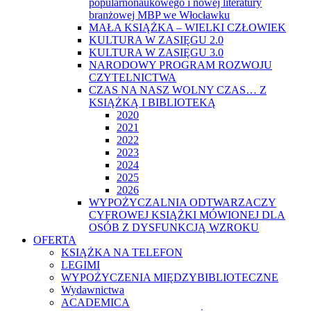
popularnonaukowego i nowej literatury
branżowej MBP we Włocławku
MAŁA KSIĄŻKA – WIELKI CZŁOWIEK
KULTURA W ZASIĘGU 2.0
KULTURA W ZASIĘGU 3.0
NARODOWY PROGRAM ROZWOJU
CZYTELNICTWA
CZAS NA NASZ WOLNY CZAS… Z
KSIĄŻKĄ I BIBLIOTEKĄ
2020
2021
2022
2023
2024
2025
2026
WYPOŻYCZALNIA ODTWARZACZY
CYFROWEJ KSIĄŻKI MÓWIONEJ DLA
OSÓB Z DYSFUNKCJĄ WZROKU
OFERTA
KSIĄŻKA NA TELEFON
LEGIMI
WYPOŻYCZENIA MIĘDZYBIBLIOTECZNE
Wydawnictwa
ACADEMICA