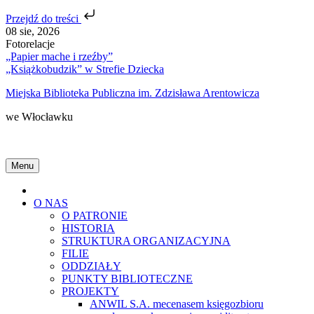
Przejdź do treści
Skip
08 sie, 2026
to
Fotorelacje
content
„Papier mache i rzeźby”
„Książkobudzik” w Strefie Dziecka
Miejska Biblioteka Publiczna im. Zdzisława Arentowicza
we Włocławku
Menu
Home
O NAS
O PATRONIE
HISTORIA
STRUKTURA ORGANIZACYJNA
FILIE
ODDZIAŁY
PUNKTY BIBLIOTECZNE
PROJEKTY
ANWIL S.A. mecenasem księgozbioru