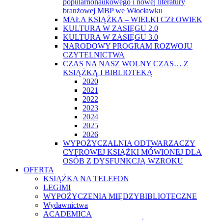
popularnonaukowego i nowej literatury
branżowej MBP we Włocławku
MAŁA KSIĄŻKA – WIELKI CZŁOWIEK
KULTURA W ZASIĘGU 2.0
KULTURA W ZASIĘGU 3.0
NARODOWY PROGRAM ROZWOJU
CZYTELNICTWA
CZAS NA NASZ WOLNY CZAS… Z
KSIĄŻKĄ I BIBLIOTEKĄ
2020
2021
2022
2023
2024
2025
2026
WYPOŻYCZALNIA ODTWARZACZY
CYFROWEJ KSIĄŻKI MÓWIONEJ DLA
OSÓB Z DYSFUNKCJĄ WZROKU
OFERTA
KSIĄŻKA NA TELEFON
LEGIMI
WYPOŻYCZENIA MIĘDZYBIBLIOTECZNE
Wydawnictwa
ACADEMICA