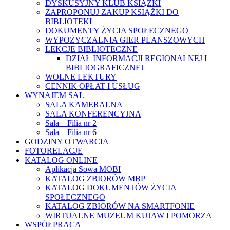
DYSKUSYJNY KLUB KSIĄŻKI
ZAPROPONUJ ZAKUP KSIĄŻKI DO
BIBLIOTEKI
DOKUMENTY ŻYCIA SPOŁECZNEGO
WYPOŻYCZALNIA GIER PLANSZOWYCH
LEKCJE BIBLIOTECZNE
DZIAŁ INFORMACJI REGIONALNEJ I
BIBLIOGRAFICZNEJ
WOLNE LEKTURY
CENNIK OPŁAT I USŁUG
WYNAJEM SAL
SALA KAMERALNA
SALA KONFERENCYJNA
Sala – Filia nr 2
Sala – Filia nr 6
GODZINY OTWARCIA
FOTORELACJE
KATALOG ONLINE
Aplikacja Sowa MOBI
KATALOG ZBIORÓW MBP
KATALOG DOKUMENTÓW ŻYCIA
SPOŁECZNEGO
KATALOG ZBIORÓW NA SMARTFONIE
WIRTUALNE MUZEUM KUJAW I POMORZA
WSPÓŁPRACA