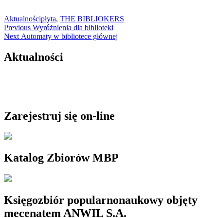
Aktualności
płyta
,
THE BIBLIOKERS
Nawigacja
Previous
Previous
Wyróżnienia dla biblioteki
Next
post:
Next
Automaty w bibliotece głównej
wpisu
post:
Aktualności
Zarejestruj się on-line
Katalog Zbiorów MBP
Księgozbiór popularnonaukowy objęty
mecenatem ANWIL S.A.