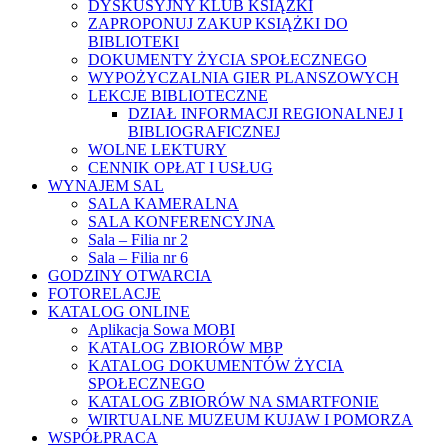
DYSKUSYJNY KLUB KSIĄŻKI
ZAPROPONUJ ZAKUP KSIĄŻKI DO
BIBLIOTEKI
DOKUMENTY ŻYCIA SPOŁECZNEGO
WYPOŻYCZALNIA GIER PLANSZOWYCH
LEKCJE BIBLIOTECZNE
DZIAŁ INFORMACJI REGIONALNEJ I
BIBLIOGRAFICZNEJ
WOLNE LEKTURY
CENNIK OPŁAT I USŁUG
WYNAJEM SAL
SALA KAMERALNA
SALA KONFERENCYJNA
Sala – Filia nr 2
Sala – Filia nr 6
GODZINY OTWARCIA
FOTORELACJE
KATALOG ONLINE
Aplikacja Sowa MOBI
KATALOG ZBIORÓW MBP
KATALOG DOKUMENTÓW ŻYCIA
SPOŁECZNEGO
KATALOG ZBIORÓW NA SMARTFONIE
WIRTUALNE MUZEUM KUJAW I POMORZA
WSPÓŁPRACA