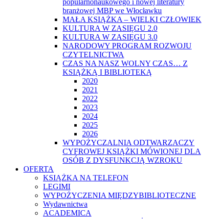
popularnonaukowego i nowej literatury
branżowej MBP we Włocławku
MAŁA KSIĄŻKA – WIELKI CZŁOWIEK
KULTURA W ZASIĘGU 2.0
KULTURA W ZASIĘGU 3.0
NARODOWY PROGRAM ROZWOJU
CZYTELNICTWA
CZAS NA NASZ WOLNY CZAS… Z
KSIĄŻKĄ I BIBLIOTEKĄ
2020
2021
2022
2023
2024
2025
2026
WYPOŻYCZALNIA ODTWARZACZY
CYFROWEJ KSIĄŻKI MÓWIONEJ DLA
OSÓB Z DYSFUNKCJĄ WZROKU
OFERTA
KSIĄŻKA NA TELEFON
LEGIMI
WYPOŻYCZENIA MIĘDZYBIBLIOTECZNE
Wydawnictwa
ACADEMICA