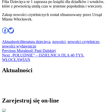
Filia Dziecięca nr 1 zaprasza po książki dla dziadków i wnuków,
które z pewnością umilą czas w jesienne popołudnia i wieczory.
Zakup nowości czytelniczych został sfinansowany przez Urząd
Miasta Włocławek.
Facebook
Twitter
Aktualności
literatura dziecięca
,
nowości
,
nowości czytelnicze
,
nowości wydawnicze
Nawigacja
Previous
Previous
Moralność Pani Dulskiej
Next
post:
Next
„POŁUDNIE” – DZIELNICA DLA 40 TYS.
wpisu
post:
WŁOCŁAWIAN
Aktualności
Zarejestruj się on-line