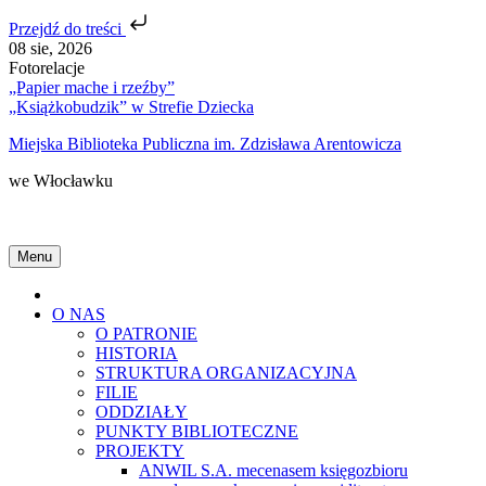
Przejdź do treści
Skip
08 sie, 2026
to
Fotorelacje
content
„Papier mache i rzeźby”
„Książkobudzik” w Strefie Dziecka
Miejska Biblioteka Publiczna im. Zdzisława Arentowicza
we Włocławku
Menu
Home
O NAS
O PATRONIE
HISTORIA
STRUKTURA ORGANIZACYJNA
FILIE
ODDZIAŁY
PUNKTY BIBLIOTECZNE
PROJEKTY
ANWIL S.A. mecenasem księgozbioru