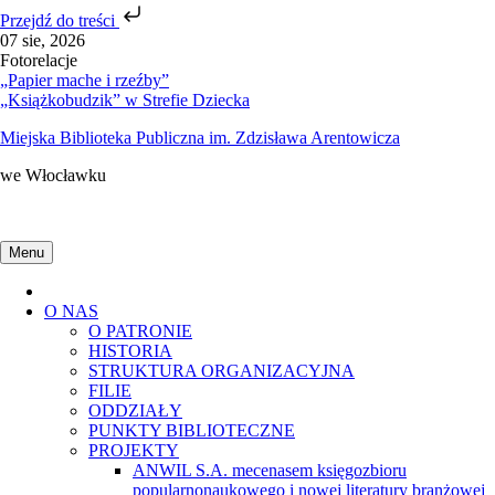
Przejdź do treści
Skip
07 sie, 2026
to
Fotorelacje
content
„Papier mache i rzeźby”
„Książkobudzik” w Strefie Dziecka
Miejska Biblioteka Publiczna im. Zdzisława Arentowicza
we Włocławku
Menu
Home
O NAS
O PATRONIE
HISTORIA
STRUKTURA ORGANIZACYJNA
FILIE
ODDZIAŁY
PUNKTY BIBLIOTECZNE
PROJEKTY
ANWIL S.A. mecenasem księgozbioru
popularnonaukowego i nowej literatury branżowej