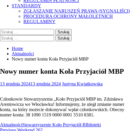
REGULAMIN PŁATNOŚCI
STANDARDY
ZGŁASZANIE NARUSZEŃ PRAWA (SYGNALIŚCI)
PROCEDURA OCHRONY MAŁOLETNICH
REGULAMINY
Szukaj:
Szukaj:
Home
Aktualności
Nowy numer konta Koła Przyjaciół MBP
Nowy numer konta Koła Przyjaciół MBP
13 grudnia 2024
13 grudnia 2024
Justyna Kwiatkowska
Członkowie Stowarzyszenia „Koło Przyjaciół MBP im. Zdzisława
Arentowicza we Włocławku! Informujemy, że uległ zmianie numer
konta, na który możecie dokonywać wpłat członkowskich. Obecny
numer konta: 38 1090 1519 0000 0001 5510 8381.
Aktualności
Stowarzyszenie Koło Przyjaciół BIblioteki
Nawigacja
Previous
Previous
Weekend 262