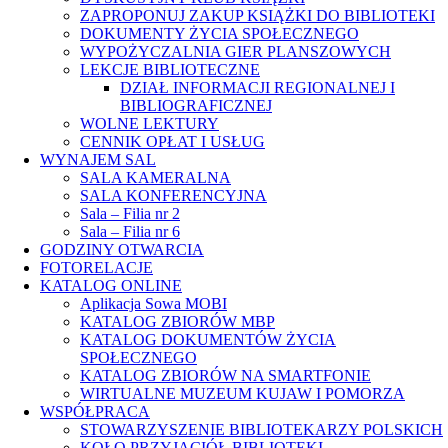
ZAPROPONUJ ZAKUP KSIĄŻKI DO BIBLIOTEKI
DOKUMENTY ŻYCIA SPOŁECZNEGO
WYPOŻYCZALNIA GIER PLANSZOWYCH
LEKCJE BIBLIOTECZNE
DZIAŁ INFORMACJI REGIONALNEJ I
BIBLIOGRAFICZNEJ
WOLNE LEKTURY
CENNIK OPŁAT I USŁUG
WYNAJEM SAL
SALA KAMERALNA
SALA KONFERENCYJNA
Sala – Filia nr 2
Sala – Filia nr 6
GODZINY OTWARCIA
FOTORELACJE
KATALOG ONLINE
Aplikacja Sowa MOBI
KATALOG ZBIORÓW MBP
KATALOG DOKUMENTÓW ŻYCIA
SPOŁECZNEGO
KATALOG ZBIORÓW NA SMARTFONIE
WIRTUALNE MUZEUM KUJAW I POMORZA
WSPÓŁPRACA
STOWARZYSZENIE BIBLIOTEKARZY POLSKICH
KOŁO PRZYJACIÓŁ BIBLIOTEKI