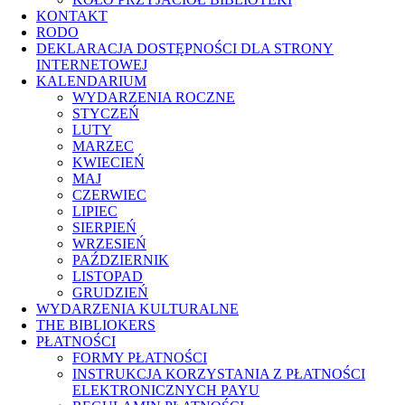
KONTAKT
RODO
DEKLARACJA DOSTĘPNOŚCI DLA STRONY
INTERNETOWEJ
KALENDARIUM
WYDARZENIA ROCZNE
STYCZEŃ
LUTY
MARZEC
KWIECIEŃ
MAJ
CZERWIEC
LIPIEC
SIERPIEŃ
WRZESIEŃ
PAŹDZIERNIK
LISTOPAD
GRUDZIEŃ
WYDARZENIA KULTURALNE
THE BIBLIOKERS
PŁATNOŚCI
FORMY PŁATNOŚCI
INSTRUKCJA KORZYSTANIA Z PŁATNOŚCI
ELEKTRONICZNYCH PAYU