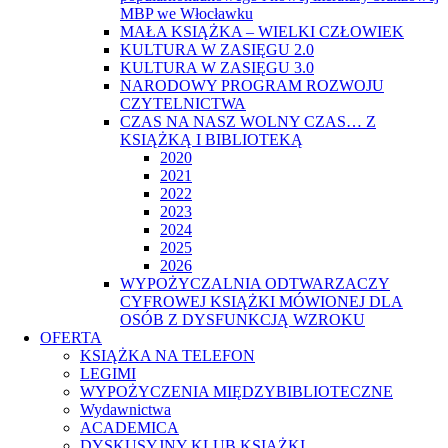
MBP we Włocławku
MAŁA KSIĄŻKA – WIELKI CZŁOWIEK
KULTURA W ZASIĘGU 2.0
KULTURA W ZASIĘGU 3.0
NARODOWY PROGRAM ROZWOJU
CZYTELNICTWA
CZAS NA NASZ WOLNY CZAS… Z
KSIĄŻKĄ I BIBLIOTEKĄ
2020
2021
2022
2023
2024
2025
2026
WYPOŻYCZALNIA ODTWARZACZY
CYFROWEJ KSIĄŻKI MÓWIONEJ DLA
OSÓB Z DYSFUNKCJĄ WZROKU
OFERTA
KSIĄŻKA NA TELEFON
LEGIMI
WYPOŻYCZENIA MIĘDZYBIBLIOTECZNE
Wydawnictwa
ACADEMICA
DYSKUSYJNY KLUB KSIĄŻKI