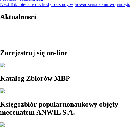
Next
post:
Next
Biblioteczne obchody rocznicy wprowadzenia stanu wojennego
wpisu
post:
Aktualności
Zarejestruj się on-line
Katalog Zbiorów MBP
Księgozbiór popularnonaukowy objęty
mecenatem ANWIL S.A.