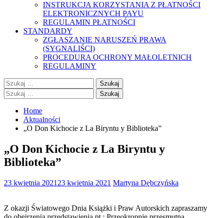
INSTRUKCJA KORZYSTANIA Z PŁATNOŚCI
ELEKTRONICZNYCH PAYU
REGULAMIN PŁATNOŚCI
STANDARDY
ZGŁASZANIE NARUSZEŃ PRAWA
(SYGNALIŚCI)
PROCEDURA OCHRONY MAŁOLETNICH
REGULAMINY
Szukaj:
Szukaj:
Home
Aktualności
„O Don Kichocie z La Biryntu y Biblioteka”
„O Don Kichocie z La Biryntu y
Biblioteka”
23 kwietnia 2021
23 kwietnia 2021
Martyna Dębczyńska
Z okazji Światowego Dnia Książki i Praw Autorskich zapraszamy
do obejrzenia przedstawienia pt.: Przeokropnie przesmutna