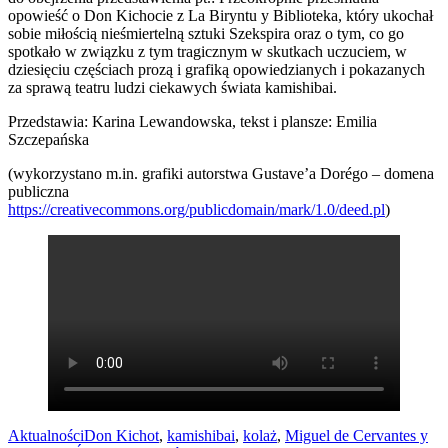
opowieść o Don Kichocie z La Biryntu y Biblioteka, który ukochał
sobie miłością nieśmiertelną sztuki Szekspira oraz o tym, co go
spotkało w związku z tym tragicznym w skutkach uczuciem, w
dziesięciu częściach prozą i grafiką opowiedzianych i pokazanych
za sprawą teatru ludzi ciekawych świata kamishibai.
Przedstawia: Karina Lewandowska, tekst i plansze: Emilia
Szczepańska
(wykorzystano m.in. grafiki autorstwa Gustave’a Dorégo – domena
publiczna
https://creativecommons.org/publicdomain/mark/1.0/deed.pl
)
Aktualności
Don Kichot
,
kamishibai
,
kolaż
,
Miguel de Cervantes y