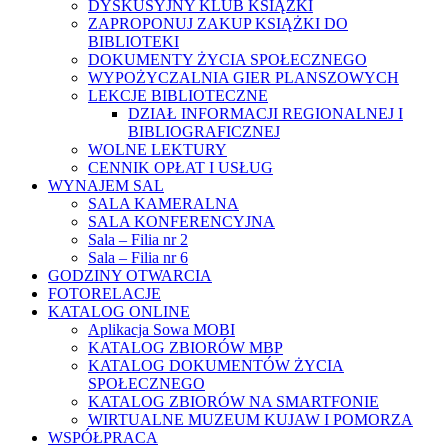
DYSKUSYJNY KLUB KSIĄŻKI
ZAPROPONUJ ZAKUP KSIĄŻKI DO
BIBLIOTEKI
DOKUMENTY ŻYCIA SPOŁECZNEGO
WYPOŻYCZALNIA GIER PLANSZOWYCH
LEKCJE BIBLIOTECZNE
DZIAŁ INFORMACJI REGIONALNEJ I
BIBLIOGRAFICZNEJ
WOLNE LEKTURY
CENNIK OPŁAT I USŁUG
WYNAJEM SAL
SALA KAMERALNA
SALA KONFERENCYJNA
Sala – Filia nr 2
Sala – Filia nr 6
GODZINY OTWARCIA
FOTORELACJE
KATALOG ONLINE
Aplikacja Sowa MOBI
KATALOG ZBIORÓW MBP
KATALOG DOKUMENTÓW ŻYCIA
SPOŁECZNEGO
KATALOG ZBIORÓW NA SMARTFONIE
WIRTUALNE MUZEUM KUJAW I POMORZA
WSPÓŁPRACA