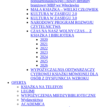
popularnonaukowego i nowej literatury
branżowej MBP we Włocławku
MAŁA KSIĄŻKA – WIELKI CZŁOWIEK
KULTURA W ZASIĘGU 2.0
KULTURA W ZASIĘGU 3.0
NARODOWY PROGRAM ROZWOJU
CZYTELNICTWA
CZAS NA NASZ WOLNY CZAS… Z
KSIĄŻKĄ I BIBLIOTEKĄ
2020
2021
2022
2023
2024
2025
2026
WYPOŻYCZALNIA ODTWARZACZY
CYFROWEJ KSIĄŻKI MÓWIONEJ DLA
OSÓB Z DYSFUNKCJĄ WZROKU
OFERTA
KSIĄŻKA NA TELEFON
LEGIMI
WYPOŻYCZENIA MIĘDZYBIBLIOTECZNE
Wydawnictwa
ACADEMICA