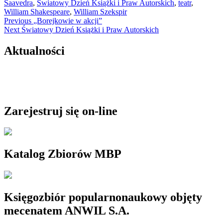
Saavedra
,
Światowy Dzień Książki i Praw Autorskich
,
teatr
,
William Shakespeare
,
William Szekspir
Nawigacja
Previous
Previous
„Borejkowie w akcji”
Next
post:
Next
Światowy Dzień Książki i Praw Autorskich
wpisu
post:
Aktualności
Zarejestruj się on-line
Katalog Zbiorów MBP
Księgozbiór popularnonaukowy objęty
mecenatem ANWIL S.A.