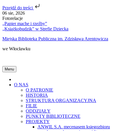
Przejdź do treści
Skip
06 sie, 2026
to
Fotorelacje
content
„Papier mache i rzeźby”
„Książkobudzik” w Strefie Dziecka
Miejska Biblioteka Publiczna im. Zdzisława Arentowicza
we Włocławku
Menu
Home
O NAS
O PATRONIE
HISTORIA
STRUKTURA ORGANIZACYJNA
FILIE
ODDZIAŁY
PUNKTY BIBLIOTECZNE
PROJEKTY
ANWIL S.A. mecenasem księgozbioru