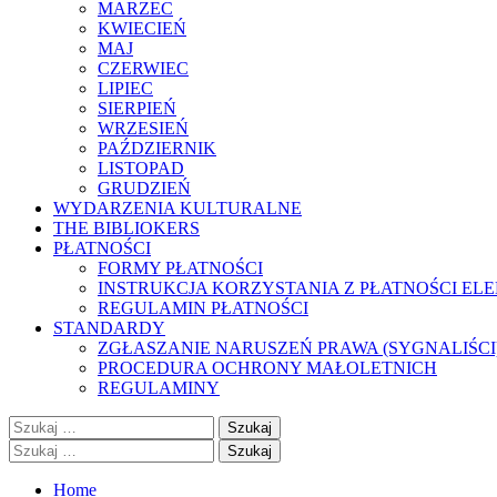
MARZEC
KWIECIEŃ
MAJ
CZERWIEC
LIPIEC
SIERPIEŃ
WRZESIEŃ
PAŹDZIERNIK
LISTOPAD
GRUDZIEŃ
WYDARZENIA KULTURALNE
THE BIBLIOKERS
PŁATNOŚCI
FORMY PŁATNOŚCI
INSTRUKCJA KORZYSTANIA Z PŁATNOŚCI EL
REGULAMIN PŁATNOŚCI
STANDARDY
ZGŁASZANIE NARUSZEŃ PRAWA (SYGNALIŚCI
PROCEDURA OCHRONY MAŁOLETNICH
REGULAMINY
Szukaj:
Szukaj:
Home