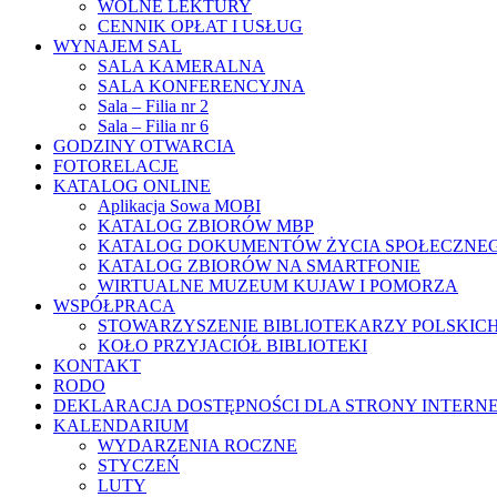
WOLNE LEKTURY
CENNIK OPŁAT I USŁUG
WYNAJEM SAL
SALA KAMERALNA
SALA KONFERENCYJNA
Sala – Filia nr 2
Sala – Filia nr 6
GODZINY OTWARCIA
FOTORELACJE
KATALOG ONLINE
Aplikacja Sowa MOBI
KATALOG ZBIORÓW MBP
KATALOG DOKUMENTÓW ŻYCIA SPOŁECZNE
KATALOG ZBIORÓW NA SMARTFONIE
WIRTUALNE MUZEUM KUJAW I POMORZA
WSPÓŁPRACA
STOWARZYSZENIE BIBLIOTEKARZY POLSKIC
KOŁO PRZYJACIÓŁ BIBLIOTEKI
KONTAKT
RODO
DEKLARACJA DOSTĘPNOŚCI DLA STRONY INTERN
KALENDARIUM
WYDARZENIA ROCZNE
STYCZEŃ
LUTY