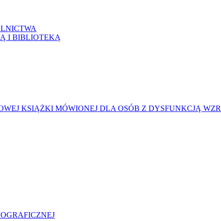
LNICTWA
Ą I BIBLIOTEKĄ
WEJ KSIĄŻKI MÓWIONEJ DLA OSÓB Z DYSFUNKCJĄ WZ
LIOGRAFICZNEJ