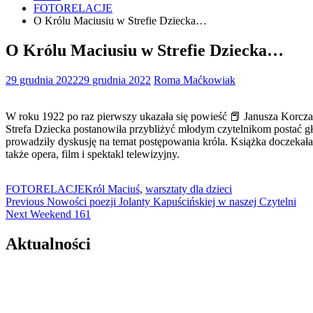
FOTORELACJE
O Królu Maciusiu w Strefie Dziecka…
O Królu Maciusiu w Strefie Dziecka…
29 grudnia 2022
29 grudnia 2022
Roma Maćkowiak
W roku 1922 po raz pierwszy ukazała się powieść 📕 Janusza Korczak
Strefa Dziecka postanowiła przybliżyć młodym czytelnikom postać gł
prowadziły dyskusję na temat postępowania króla. Książka doczekała
także opera, film i spektakl telewizyjny.
FOTORELACJE
Król Maciuś
,
warsztaty dla dzieci
Nawigacja
Previous
Previous
Nowości poezji Jolanty Kapuścińskiej w naszej Czytelni
Next
post:
Next
Weekend 161
wpisu
post:
Aktualności