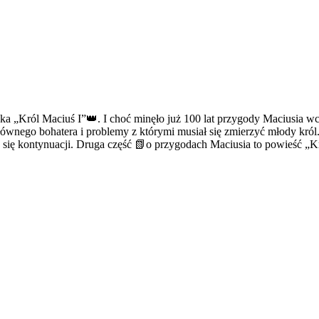
a „Król Maciuś I”👑. I choć minęło już 100 lat przygody Maciusia wci
ównego bohatera i problemy z którymi musiał się zmierzyć młody król.
 się kontynuacji. Druga część 📗o przygodach Maciusia to powieść „K