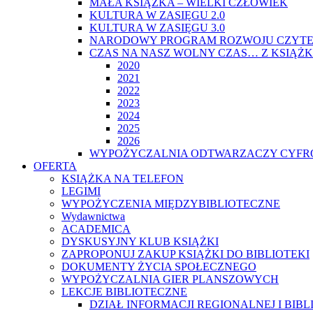
MAŁA KSIĄŻKA – WIELKI CZŁOWIEK
KULTURA W ZASIĘGU 2.0
KULTURA W ZASIĘGU 3.0
NARODOWY PROGRAM ROZWOJU CZYTE
CZAS NA NASZ WOLNY CZAS… Z KSIĄŻK
2020
2021
2022
2023
2024
2025
2026
WYPOŻYCZALNIA ODTWARZACZY CYFRO
OFERTA
KSIĄŻKA NA TELEFON
LEGIMI
WYPOŻYCZENIA MIĘDZYBIBLIOTECZNE
Wydawnictwa
ACADEMICA
DYSKUSYJNY KLUB KSIĄŻKI
ZAPROPONUJ ZAKUP KSIĄŻKI DO BIBLIOTEKI
DOKUMENTY ŻYCIA SPOŁECZNEGO
WYPOŻYCZALNIA GIER PLANSZOWYCH
LEKCJE BIBLIOTECZNE
DZIAŁ INFORMACJI REGIONALNEJ I BIB