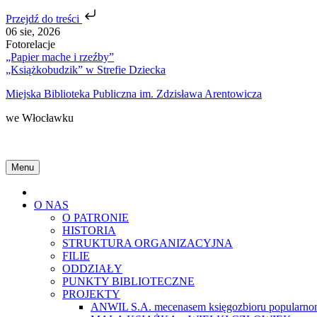
Przejdź do treści
Skip
06 sie, 2026
to
Fotorelacje
content
„Papier mache i rzeźby”
„Książkobudzik” w Strefie Dziecka
Miejska Biblioteka Publiczna im. Zdzisława Arentowicza
we Włocławku
Menu
Home
O NAS
O PATRONIE
HISTORIA
STRUKTURA ORGANIZACYJNA
FILIE
ODDZIAŁY
PUNKTY BIBLIOTECZNE
PROJEKTY
ANWIL S.A. mecenasem księgozbioru popularnon