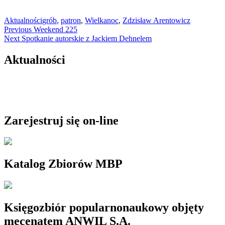
Aktualności
grób
,
patron
,
Wielkanoc
,
Zdzisław Arentowicz
Nawigacja
Previous
Previous
Weekend 225
Next
post:
Next
Spotkanie autorskie z Jackiem Dehnelem
wpisu
post:
Aktualności
Zarejestruj się on-line
Katalog Zbiorów MBP
Księgozbiór popularnonaukowy objęty
mecenatem ANWIL S.A.