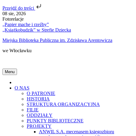
Przejdź do treści
Skip
08 sie, 2026
to
Fotorelacje
content
„Papier mache i rzeźby”
„Książkobudzik” w Strefie Dziecka
Miejska Biblioteka Publiczna im. Zdzisława Arentowicza
we Włocławku
Menu
Home
O NAS
O PATRONIE
HISTORIA
STRUKTURA ORGANIZACYJNA
FILIE
ODDZIAŁY
PUNKTY BIBLIOTECZNE
PROJEKTY
ANWIL S.A. mecenasem księgozbioru