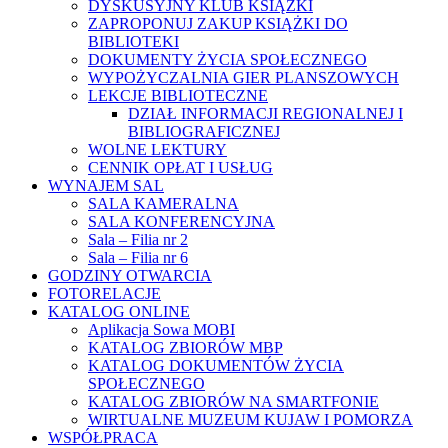
DYSKUSYJNY KLUB KSIĄŻKI
ZAPROPONUJ ZAKUP KSIĄŻKI DO
BIBLIOTEKI
DOKUMENTY ŻYCIA SPOŁECZNEGO
WYPOŻYCZALNIA GIER PLANSZOWYCH
LEKCJE BIBLIOTECZNE
DZIAŁ INFORMACJI REGIONALNEJ I
BIBLIOGRAFICZNEJ
WOLNE LEKTURY
CENNIK OPŁAT I USŁUG
WYNAJEM SAL
SALA KAMERALNA
SALA KONFERENCYJNA
Sala – Filia nr 2
Sala – Filia nr 6
GODZINY OTWARCIA
FOTORELACJE
KATALOG ONLINE
Aplikacja Sowa MOBI
KATALOG ZBIORÓW MBP
KATALOG DOKUMENTÓW ŻYCIA
SPOŁECZNEGO
KATALOG ZBIORÓW NA SMARTFONIE
WIRTUALNE MUZEUM KUJAW I POMORZA
WSPÓŁPRACA