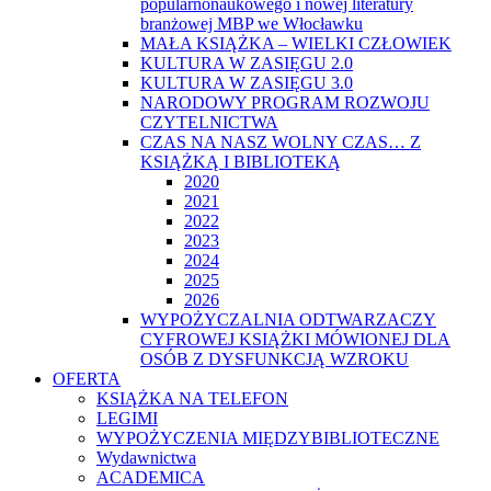
popularnonaukowego i nowej literatury
branżowej MBP we Włocławku
MAŁA KSIĄŻKA – WIELKI CZŁOWIEK
KULTURA W ZASIĘGU 2.0
KULTURA W ZASIĘGU 3.0
NARODOWY PROGRAM ROZWOJU
CZYTELNICTWA
CZAS NA NASZ WOLNY CZAS… Z
KSIĄŻKĄ I BIBLIOTEKĄ
2020
2021
2022
2023
2024
2025
2026
WYPOŻYCZALNIA ODTWARZACZY
CYFROWEJ KSIĄŻKI MÓWIONEJ DLA
OSÓB Z DYSFUNKCJĄ WZROKU
OFERTA
KSIĄŻKA NA TELEFON
LEGIMI
WYPOŻYCZENIA MIĘDZYBIBLIOTECZNE
Wydawnictwa
ACADEMICA