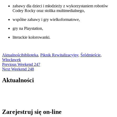
zabawy dla dzieci i młodzieży z wykorzystaniem robotów
Codey Rocky oraz stolika multimedialnego,
wspólne zabawy i gry wielkoformatowe,
gry na Playstation,
literackie kolorowanki.
Aktualności
biblioteka
,
Piknik Rewitalizacyjny
,
Śródmieście
,
Włocławek
Nawigacja
Previous
Previous
Weekend 247
Next
post:
Next
Weekend 248
wpisu
post:
Aktualności
Zarejestruj się on-line