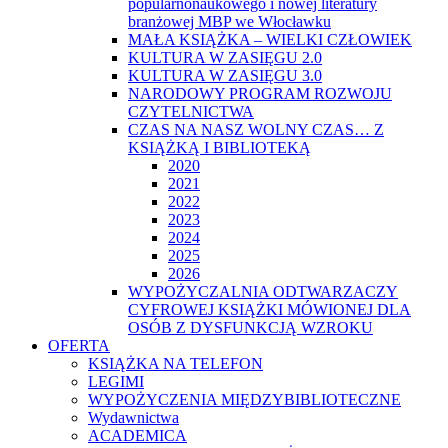
popularnonaukowego i nowej literatury
branżowej MBP we Włocławku
MAŁA KSIĄŻKA – WIELKI CZŁOWIEK
KULTURA W ZASIĘGU 2.0
KULTURA W ZASIĘGU 3.0
NARODOWY PROGRAM ROZWOJU
CZYTELNICTWA
CZAS NA NASZ WOLNY CZAS… Z
KSIĄŻKĄ I BIBLIOTEKĄ
2020
2021
2022
2023
2024
2025
2026
WYPOŻYCZALNIA ODTWARZACZY
CYFROWEJ KSIĄŻKI MÓWIONEJ DLA
OSÓB Z DYSFUNKCJĄ WZROKU
OFERTA
KSIĄŻKA NA TELEFON
LEGIMI
WYPOŻYCZENIA MIĘDZYBIBLIOTECZNE
Wydawnictwa
ACADEMICA