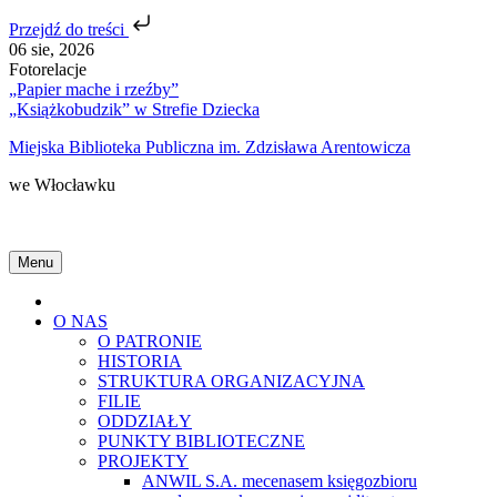
Przejdź do treści
Skip
06 sie, 2026
to
Fotorelacje
content
„Papier mache i rzeźby”
„Książkobudzik” w Strefie Dziecka
Miejska Biblioteka Publiczna im. Zdzisława Arentowicza
we Włocławku
Menu
Home
O NAS
O PATRONIE
HISTORIA
STRUKTURA ORGANIZACYJNA
FILIE
ODDZIAŁY
PUNKTY BIBLIOTECZNE
PROJEKTY
ANWIL S.A. mecenasem księgozbioru