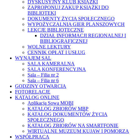
DYSKUSYJNY KLUB KSIĄŻKI
ZAPROPONUJ ZAKUP KSIĄŻKI DO
BIBLIOTEKI
DOKUMENTY ŻYCIA SPOŁECZNEGO
WYPOŻYCZALNIA GIER PLANSZOWYCH
LEKCJE BIBLIOTECZNE
DZIAŁ INFORMACJI REGIONALNEJ I
BIBLIOGRAFICZNEJ
WOLNE LEKTURY
CENNIK OPŁAT I USŁUG
WYNAJEM SAL
SALA KAMERALNA
SALA KONFERENCYJNA
Sala – Filia nr 2
Sala – Filia nr 6
GODZINY OTWARCIA
FOTORELACJE
KATALOG ONLINE
Aplikacja Sowa MOBI
KATALOG ZBIORÓW MBP
KATALOG DOKUMENTÓW ŻYCIA
SPOŁECZNEGO
KATALOG ZBIORÓW NA SMARTFONIE
WIRTUALNE MUZEUM KUJAW I POMORZA
WSPÓŁPRACA