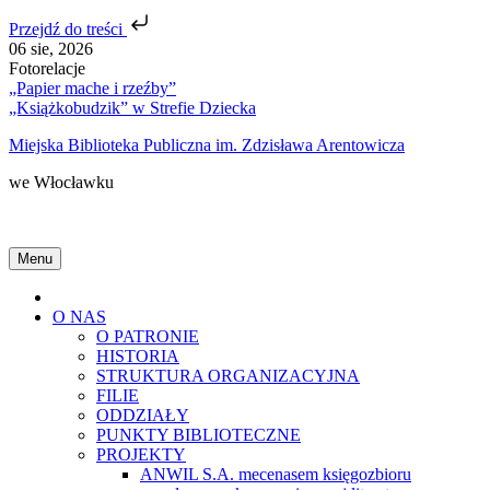
Przejdź do treści
Skip
06 sie, 2026
to
Fotorelacje
content
„Papier mache i rzeźby”
„Książkobudzik” w Strefie Dziecka
Miejska Biblioteka Publiczna im. Zdzisława Arentowicza
we Włocławku
Menu
Home
O NAS
O PATRONIE
HISTORIA
STRUKTURA ORGANIZACYJNA
FILIE
ODDZIAŁY
PUNKTY BIBLIOTECZNE
PROJEKTY
ANWIL S.A. mecenasem księgozbioru