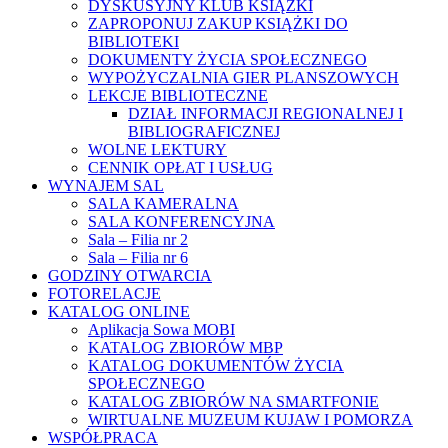
DYSKUSYJNY KLUB KSIĄŻKI
ZAPROPONUJ ZAKUP KSIĄŻKI DO
BIBLIOTEKI
DOKUMENTY ŻYCIA SPOŁECZNEGO
WYPOŻYCZALNIA GIER PLANSZOWYCH
LEKCJE BIBLIOTECZNE
DZIAŁ INFORMACJI REGIONALNEJ I
BIBLIOGRAFICZNEJ
WOLNE LEKTURY
CENNIK OPŁAT I USŁUG
WYNAJEM SAL
SALA KAMERALNA
SALA KONFERENCYJNA
Sala – Filia nr 2
Sala – Filia nr 6
GODZINY OTWARCIA
FOTORELACJE
KATALOG ONLINE
Aplikacja Sowa MOBI
KATALOG ZBIORÓW MBP
KATALOG DOKUMENTÓW ŻYCIA
SPOŁECZNEGO
KATALOG ZBIORÓW NA SMARTFONIE
WIRTUALNE MUZEUM KUJAW I POMORZA
WSPÓŁPRACA