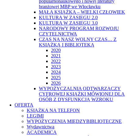
popularnonaukowego i nowej literatury
branżowej MBP we Włocławku
MAŁA KSIĄŻKA – WIELKI CZŁOWIEK
KULTURA W ZASIĘGU 2.0
KULTURA W ZASIĘGU 3.0
NARODOWY PROGRAM ROZWOJU
CZYTELNICTWA
CZAS NA NASZ WOLNY CZAS… Z
KSIĄŻKĄ I BIBLIOTEKĄ
2020
2021
2022
2023
2024
2025
2026
WYPOŻYCZALNIA ODTWARZACZY
CYFROWEJ KSIĄŻKI MÓWIONEJ DLA
OSÓB Z DYSFUNKCJĄ WZROKU
OFERTA
KSIĄŻKA NA TELEFON
LEGIMI
WYPOŻYCZENIA MIĘDZYBIBLIOTECZNE
Wydawnictwa
ACADEMICA