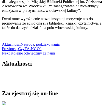
dla całego zespołu Miejskiej Biblioteki Publicznej im. Zdzisława
Arentowicza we Włocławku „za zaangażowanie i niesłabnący
entuzjazm w pracę na rzecz włocławskiej kultury”.
Dwukrotne wyróżnienie naszej instytucji motywuje nas do
promowania ze zdwojoną siłą biblioteki, książki, czytelnictwa, a
także do dalszych działań na polu włocławskiej kultury.
Aktualności
Nagroda
,
podziękowania
Nawigacja
Previous
Previous
„CzyTA-NGO”
Next
post:
Next
Kolejne odwiedziny za nami
wpisu
post:
Aktualności
Zarejestruj się on-line