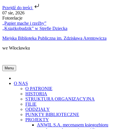
Przejdź do treści
Skip
07 sie, 2026
to
Fotorelacje
content
„Papier mache i rzeźby”
„Książkobudzik” w Strefie Dziecka
Miejska Biblioteka Publiczna im. Zdzisława Arentowicza
we Włocławku
Menu
Home
O NAS
O PATRONIE
HISTORIA
STRUKTURA ORGANIZACYJNA
FILIE
ODDZIAŁY
PUNKTY BIBLIOTECZNE
PROJEKTY
ANWIL S.A. mecenasem księgozbioru