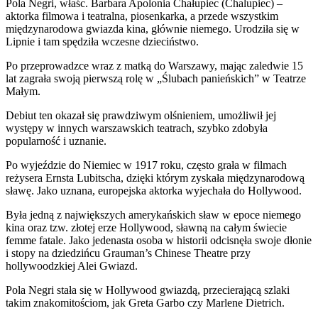
Pola Negri, właśc. Barbara Apolonia Chałupiec (Chalupiec) –
aktorka filmowa i teatralna, piosenkarka, a przede wszystkim
międzynarodowa gwiazda kina, głównie niemego. Urodziła się w
Lipnie i tam spędziła wczesne dzieciństwo.
Po przeprowadzce wraz z matką do Warszawy, mając zaledwie 15
lat zagrała swoją pierwszą rolę w „Ślubach panieńskich” w Teatrze
Małym.
Debiut ten okazał się prawdziwym olśnieniem, umożliwił jej
występy w innych warszawskich teatrach, szybko zdobyła
popularność i uznanie.
Po wyjeździe do Niemiec w 1917 roku, często grała w filmach
reżysera Ernsta Lubitscha, dzięki którym zyskała międzynarodową
sławę. Jako uznana, europejska aktorka wyjechała do Hollywood.
Była jedną z największych amerykańskich sław w epoce niemego
kina oraz tzw. złotej erze Hollywood, sławną na całym świecie
femme fatale. Jako jedenasta osoba w historii odcisnęła swoje dłonie
i stopy na dziedzińcu Grauman’s Chinese Theatre przy
hollywoodzkiej Alei Gwiazd.
Pola Negri stała się w Hollywood gwiazdą, przecierającą szlaki
takim znakomitościom, jak Greta Garbo czy Marlene Dietrich.