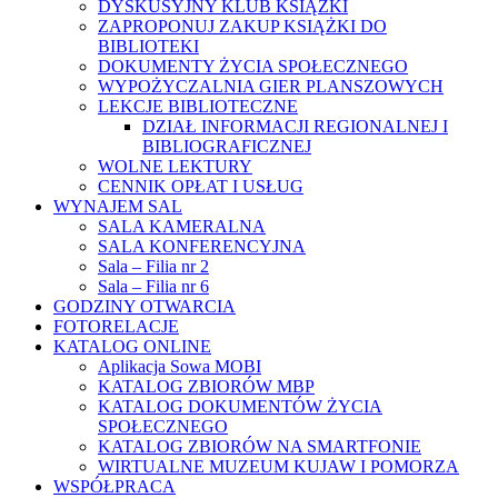
DYSKUSYJNY KLUB KSIĄŻKI
ZAPROPONUJ ZAKUP KSIĄŻKI DO
BIBLIOTEKI
DOKUMENTY ŻYCIA SPOŁECZNEGO
WYPOŻYCZALNIA GIER PLANSZOWYCH
LEKCJE BIBLIOTECZNE
DZIAŁ INFORMACJI REGIONALNEJ I
BIBLIOGRAFICZNEJ
WOLNE LEKTURY
CENNIK OPŁAT I USŁUG
WYNAJEM SAL
SALA KAMERALNA
SALA KONFERENCYJNA
Sala – Filia nr 2
Sala – Filia nr 6
GODZINY OTWARCIA
FOTORELACJE
KATALOG ONLINE
Aplikacja Sowa MOBI
KATALOG ZBIORÓW MBP
KATALOG DOKUMENTÓW ŻYCIA
SPOŁECZNEGO
KATALOG ZBIORÓW NA SMARTFONIE
WIRTUALNE MUZEUM KUJAW I POMORZA
WSPÓŁPRACA