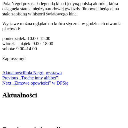
Pola Negri pozostała legendą kina i jedyną polską aktorką, która
osiągnęła status międzynarodowej gwiazdy filmowej, będącej na
stałe zapisaną w historii światowego kina.
Wystawę można oglądać do końca stycznia w godzinach otwarcia
placówki:
poniedziałek: 10.00–15.00
wtorek – piątek: 9.00–18.00
sobota: 9.00–14.00
Zapraszamy!
Aktualności
Pola Negri
,
wystawa
Nawigacja
Previous
Previous
„Trochę inny alfabet”
Next
post:
Next
„Zimowe opowieści” w DPSie
wpisu
post:
Aktualności