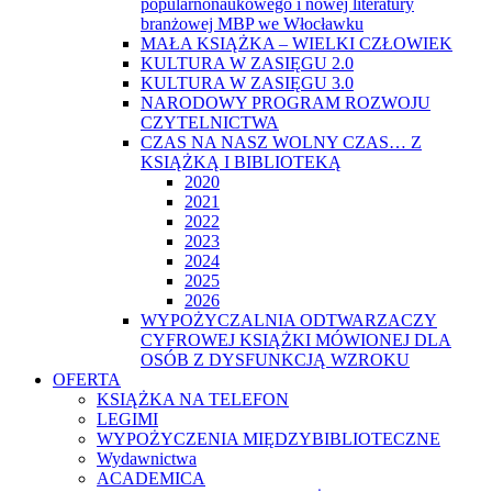
popularnonaukowego i nowej literatury
branżowej MBP we Włocławku
MAŁA KSIĄŻKA – WIELKI CZŁOWIEK
KULTURA W ZASIĘGU 2.0
KULTURA W ZASIĘGU 3.0
NARODOWY PROGRAM ROZWOJU
CZYTELNICTWA
CZAS NA NASZ WOLNY CZAS… Z
KSIĄŻKĄ I BIBLIOTEKĄ
2020
2021
2022
2023
2024
2025
2026
WYPOŻYCZALNIA ODTWARZACZY
CYFROWEJ KSIĄŻKI MÓWIONEJ DLA
OSÓB Z DYSFUNKCJĄ WZROKU
OFERTA
KSIĄŻKA NA TELEFON
LEGIMI
WYPOŻYCZENIA MIĘDZYBIBLIOTECZNE
Wydawnictwa
ACADEMICA