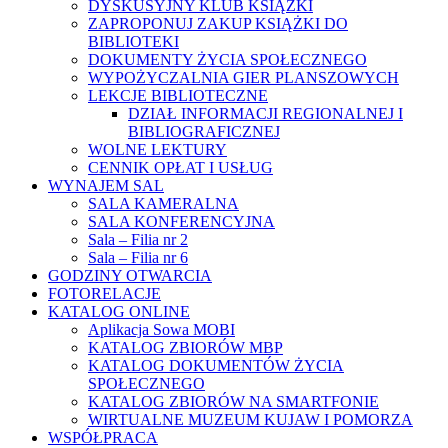
DYSKUSYJNY KLUB KSIĄŻKI
ZAPROPONUJ ZAKUP KSIĄŻKI DO
BIBLIOTEKI
DOKUMENTY ŻYCIA SPOŁECZNEGO
WYPOŻYCZALNIA GIER PLANSZOWYCH
LEKCJE BIBLIOTECZNE
DZIAŁ INFORMACJI REGIONALNEJ I
BIBLIOGRAFICZNEJ
WOLNE LEKTURY
CENNIK OPŁAT I USŁUG
WYNAJEM SAL
SALA KAMERALNA
SALA KONFERENCYJNA
Sala – Filia nr 2
Sala – Filia nr 6
GODZINY OTWARCIA
FOTORELACJE
KATALOG ONLINE
Aplikacja Sowa MOBI
KATALOG ZBIORÓW MBP
KATALOG DOKUMENTÓW ŻYCIA
SPOŁECZNEGO
KATALOG ZBIORÓW NA SMARTFONIE
WIRTUALNE MUZEUM KUJAW I POMORZA
WSPÓŁPRACA