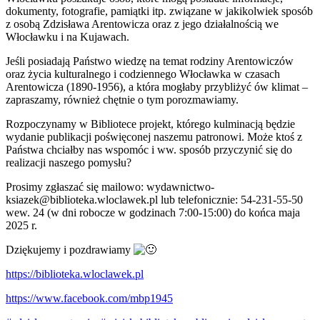
dokumenty, fotografie, pamiątki itp. związane w
jakikolwiek sposób
z osobą Zdzisława Arentowicza oraz z jego działalnością we
Włocławku i na Kujawach.
Jeśli posiadają Państwo wiedzę na temat rodziny Arentowiczów
oraz życia kulturalnego i codziennego Włocławka w czasach
Arentowicza (1890-1956), a która mogłaby przybliżyć ów klimat –
zapraszamy, również chętnie o tym porozmawiamy.
Rozpoczynamy w Bibliotece projekt, którego kulminacją będzie
wydanie publikacji poświęconej naszemu patronowi. Może ktoś z
Państwa chciałby nas wspomóc i ww. sposób przyczynić się do
realizacji naszego pomysłu?
Prosimy zgłaszać się mailowo: wydawnictwo-
ksiazek@biblioteka.wloclawek.pl lub telefonicznie: 54-231-55-50
wew. 24 (w dni robocze w godzinach 7:00-15:00) do końca maja
2025 r.
Dziękujemy i pozdrawiamy
https://biblioteka.wloclawek.pl
https://www.facebook.com/mbp1945