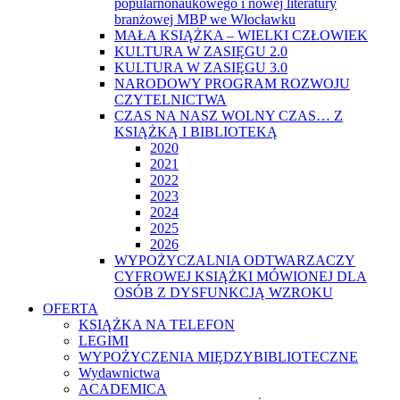
popularnonaukowego i nowej literatury
branżowej MBP we Włocławku
MAŁA KSIĄŻKA – WIELKI CZŁOWIEK
KULTURA W ZASIĘGU 2.0
KULTURA W ZASIĘGU 3.0
NARODOWY PROGRAM ROZWOJU
CZYTELNICTWA
CZAS NA NASZ WOLNY CZAS… Z
KSIĄŻKĄ I BIBLIOTEKĄ
2020
2021
2022
2023
2024
2025
2026
WYPOŻYCZALNIA ODTWARZACZY
CYFROWEJ KSIĄŻKI MÓWIONEJ DLA
OSÓB Z DYSFUNKCJĄ WZROKU
OFERTA
KSIĄŻKA NA TELEFON
LEGIMI
WYPOŻYCZENIA MIĘDZYBIBLIOTECZNE
Wydawnictwa
ACADEMICA