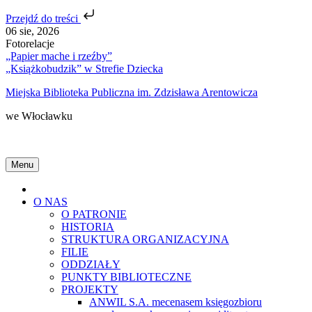
Przejdź do treści
Skip
06 sie, 2026
to
Fotorelacje
content
„Papier mache i rzeźby”
„Książkobudzik” w Strefie Dziecka
Miejska Biblioteka Publiczna im. Zdzisława Arentowicza
we Włocławku
Menu
Home
O NAS
O PATRONIE
HISTORIA
STRUKTURA ORGANIZACYJNA
FILIE
ODDZIAŁY
PUNKTY BIBLIOTECZNE
PROJEKTY
ANWIL S.A. mecenasem księgozbioru