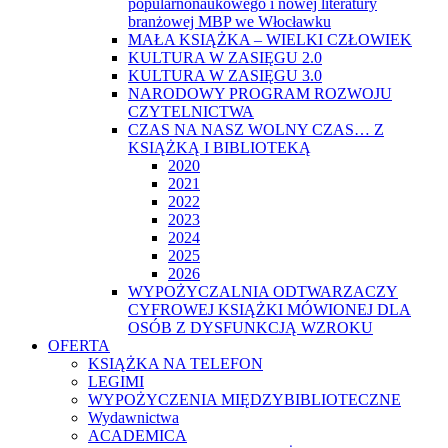
popularnonaukowego i nowej literatury
branżowej MBP we Włocławku
MAŁA KSIĄŻKA – WIELKI CZŁOWIEK
KULTURA W ZASIĘGU 2.0
KULTURA W ZASIĘGU 3.0
NARODOWY PROGRAM ROZWOJU
CZYTELNICTWA
CZAS NA NASZ WOLNY CZAS… Z
KSIĄŻKĄ I BIBLIOTEKĄ
2020
2021
2022
2023
2024
2025
2026
WYPOŻYCZALNIA ODTWARZACZY
CYFROWEJ KSIĄŻKI MÓWIONEJ DLA
OSÓB Z DYSFUNKCJĄ WZROKU
OFERTA
KSIĄŻKA NA TELEFON
LEGIMI
WYPOŻYCZENIA MIĘDZYBIBLIOTECZNE
Wydawnictwa
ACADEMICA