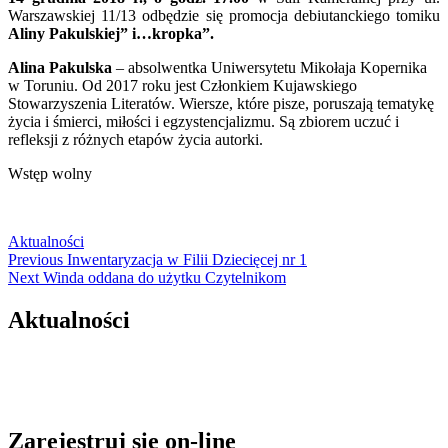
Warszawskiej 11/13 odbędzie się promocja debiutanckiego tomiku
Aliny Pakulskiej” i…kropka”.
Alina Pakulska
– absolwentka Uniwersytetu Mikołaja Kopernika
w Toruniu. Od 2017 roku jest Członkiem Kujawskiego
Stowarzyszenia Literatów. Wiersze, które pisze, poruszają tematykę
życia i śmierci, miłości i egzystencjalizmu. Są zbiorem uczuć i
refleksji z różnych etapów życia autorki.
Wstęp wolny
Aktualności
Nawigacja
Previous
Previous
Inwentaryzacja w Filii Dziecięcej nr 1
Next
post:
Next
Winda oddana do użytku Czytelnikom
wpisu
post:
Aktualności
Zarejestruj się on-line