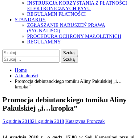
INSTRUKCJA KORZYSTANIA Z PŁATNOŚCI
ELEKTRONICZNYCH PAYU
REGULAMIN PŁATNOŚCI
STANDARDY
ZGŁASZANIE NARUSZEŃ PRAWA
(SYGNALIŚCI)
PROCEDURA OCHRONY MAŁOLETNICH
REGULAMINY
Szukaj:
Szukaj:
Home
Aktualności
Promocja debiutanckiego tomiku Aliny Pakulskiej „i…
kropka”
Promocja debiutanckiego tomiku Aliny
Pakulskiej „i…kropka”
5 grudnia 2018
21 grudnia 2018
Katarzyna Fronczak
14 grudnia 2018 r., o godz. 17.00
w Sali Kameralnej przy ul.