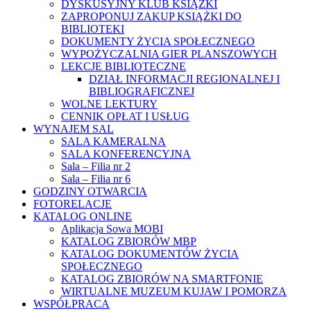
DYSKUSYJNY KLUB KSIĄŻKI
ZAPROPONUJ ZAKUP KSIĄŻKI DO
BIBLIOTEKI
DOKUMENTY ŻYCIA SPOŁECZNEGO
WYPOŻYCZALNIA GIER PLANSZOWYCH
LEKCJE BIBLIOTECZNE
DZIAŁ INFORMACJI REGIONALNEJ I
BIBLIOGRAFICZNEJ
WOLNE LEKTURY
CENNIK OPŁAT I USŁUG
WYNAJEM SAL
SALA KAMERALNA
SALA KONFERENCYJNA
Sala – Filia nr 2
Sala – Filia nr 6
GODZINY OTWARCIA
FOTORELACJE
KATALOG ONLINE
Aplikacja Sowa MOBI
KATALOG ZBIORÓW MBP
KATALOG DOKUMENTÓW ŻYCIA
SPOŁECZNEGO
KATALOG ZBIORÓW NA SMARTFONIE
WIRTUALNE MUZEUM KUJAW I POMORZA
WSPÓŁPRACA