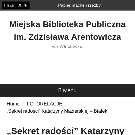
Skip
„Papier mache i rzeźby”
06 sie, 2026
treści
to
„Książkobudzik” w Strefie
content
Dziecka
Miejska Biblioteka Publiczna
im. Zdzisława Arentowicza
we Włocławku
Menu
Home
FOTORELACJE
„Sekret radości” Katarzyny Mazierskiej – Białek
„Sekret radości” Katarzyny