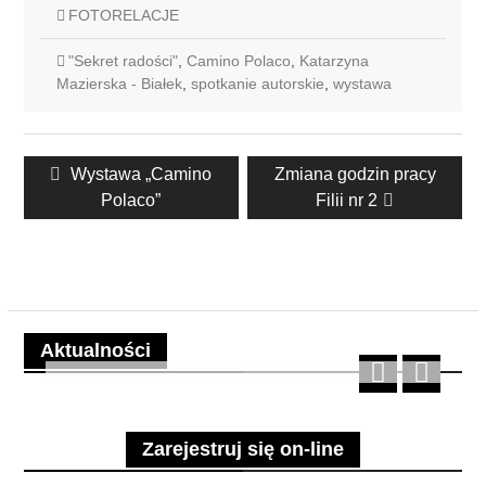
FOTORELACJE
"Sekret radości"
,
Camino Polaco
,
Katarzyna
Mazierska - Białek
,
spotkanie autorskie
,
wystawa
Nawigacja
Previous
Next
Wystawa „Camino
Zmiana godzin pracy
wpisu
post:
post:
Polaco”
Filii nr 2
Aktualności
Zarejestruj się on-line