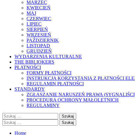
MARZEC
KWIECIEŃ
MAJ
CZERWIEC
LIPIEC
SIERPIEŃ
WRZESIEŃ
PAŹDZIERNIK
LISTOPAD
GRUDZIEŃ
WYDARZENIA KULTURALNE
THE BIBLIOKERS
PŁATNOŚCI
FORMY PŁATNOŚCI
INSTRUKCJA KORZYSTANIA Z PŁATNOŚCI EL
REGULAMIN PŁATNOŚCI
STANDARDY
ZGŁASZANIE NARUSZEŃ PRAWA (SYGNALIŚCI
PROCEDURA OCHRONY MAŁOLETNICH
REGULAMINY
Szukaj:
Szukaj:
Home