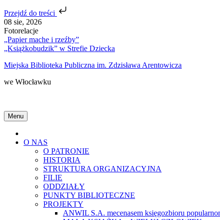
Przejdź do treści
Skip
08 sie, 2026
to
Fotorelacje
content
„Papier mache i rzeźby”
„Książkobudzik” w Strefie Dziecka
Miejska Biblioteka Publiczna im. Zdzisława Arentowicza
we Włocławku
Menu
Home
O NAS
O PATRONIE
HISTORIA
STRUKTURA ORGANIZACYJNA
FILIE
ODDZIAŁY
PUNKTY BIBLIOTECZNE
PROJEKTY
ANWIL S.A. mecenasem księgozbioru popularnon