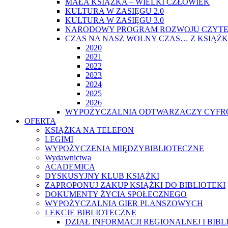
MAŁA KSIĄŻKA – WIELKI CZŁOWIEK
KULTURA W ZASIĘGU 2.0
KULTURA W ZASIĘGU 3.0
NARODOWY PROGRAM ROZWOJU CZYTE
CZAS NA NASZ WOLNY CZAS… Z KSIĄŻK
2020
2021
2022
2023
2024
2025
2026
WYPOŻYCZALNIA ODTWARZACZY CYFRO
OFERTA
KSIĄŻKA NA TELEFON
LEGIMI
WYPOŻYCZENIA MIĘDZYBIBLIOTECZNE
Wydawnictwa
ACADEMICA
DYSKUSYJNY KLUB KSIĄŻKI
ZAPROPONUJ ZAKUP KSIĄŻKI DO BIBLIOTEKI
DOKUMENTY ŻYCIA SPOŁECZNEGO
WYPOŻYCZALNIA GIER PLANSZOWYCH
LEKCJE BIBLIOTECZNE
DZIAŁ INFORMACJI REGIONALNEJ I BIB