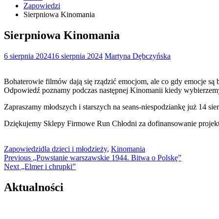
Zapowiedzi
Sierpniowa Kinomania
Sierpniowa Kinomania
6 sierpnia 2024
16 sierpnia 2024
Martyna Dębczyńska
Bohaterowie filmów dają się rządzić emocjom, ale co gdy emocje są 
Odpowiedź poznamy podczas następnej Kinomanii kiedy wybierzem
Zapraszamy młodszych i starszych na seans-niespodziankę już 14 sier
Dziękujemy Sklepy Firmowe Run Chłodni za dofinansowanie projekt
Zapowiedzi
dla dzieci i młodzieży
,
Kinomania
Nawigacja
Previous
Previous
„Powstanie warszawskie 1944. Bitwa o Polskę”
Next
post:
Next
„Elmer i chrupki”
wpisu
post:
Aktualności