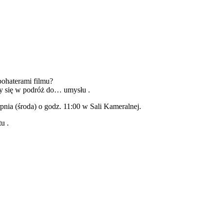
bohaterami filmu?
y się w podróż do… umysłu .
pnia (środa) o godz. 11:00 w Sali Kameralnej.
u .