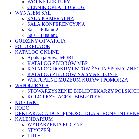
WOLNE LEKTURY
CENNIK OPŁAT I USŁUG
WYNAJEM SAL
SALA KAMERALNA
SALA KONFERENCYJNA
Sala – Filia nr 2
Sala – Filia nr 6
GODZINY OTWARCIA
FOTORELACJE
KATALOG ONLINE
Aplikacja Sowa MOBI
KATALOG ZBIORÓW MBP
KATALOG DOKUMENTÓW ŻYCIA SPOŁECZNE
KATALOG ZBIORÓW NA SMARTFONIE
WIRTUALNE MUZEUM KUJAW I POMORZA
WSPÓŁPRACA
STOWARZYSZENIE BIBLIOTEKARZY POLSKIC
KOŁO PRZYJACIÓŁ BIBLIOTEKI
KONTAKT
RODO
DEKLARACJA DOSTĘPNOŚCI DLA STRONY INTERN
KALENDARIUM
WYDARZENIA ROCZNE
STYCZEŃ
LUTY