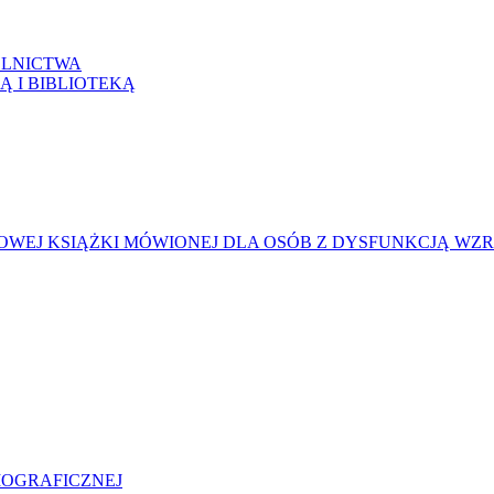
LNICTWA
Ą I BIBLIOTEKĄ
WEJ KSIĄŻKI MÓWIONEJ DLA OSÓB Z DYSFUNKCJĄ WZ
LIOGRAFICZNEJ