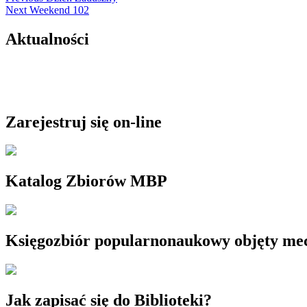
Next
post:
Next
Weekend 102
wpisu
post:
Aktualności
Zarejestruj się on-line
Katalog Zbiorów MBP
Księgozbiór popularnonaukowy objęty m
Jak zapisać się do Biblioteki?