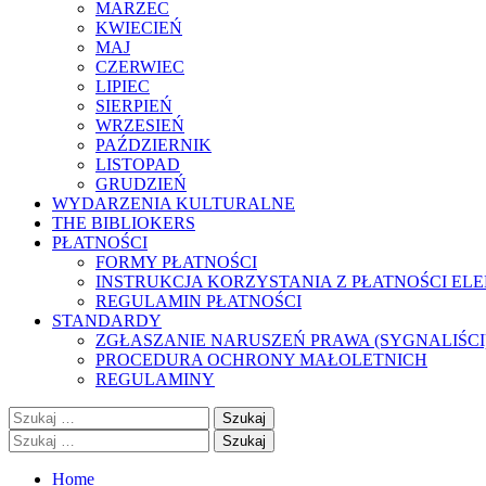
MARZEC
KWIECIEŃ
MAJ
CZERWIEC
LIPIEC
SIERPIEŃ
WRZESIEŃ
PAŹDZIERNIK
LISTOPAD
GRUDZIEŃ
WYDARZENIA KULTURALNE
THE BIBLIOKERS
PŁATNOŚCI
FORMY PŁATNOŚCI
INSTRUKCJA KORZYSTANIA Z PŁATNOŚCI EL
REGULAMIN PŁATNOŚCI
STANDARDY
ZGŁASZANIE NARUSZEŃ PRAWA (SYGNALIŚCI
PROCEDURA OCHRONY MAŁOLETNICH
REGULAMINY
Szukaj:
Szukaj:
Home