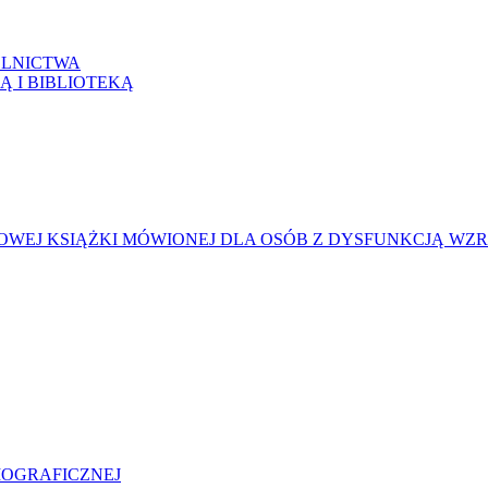
LNICTWA
Ą I BIBLIOTEKĄ
WEJ KSIĄŻKI MÓWIONEJ DLA OSÓB Z DYSFUNKCJĄ WZ
LIOGRAFICZNEJ