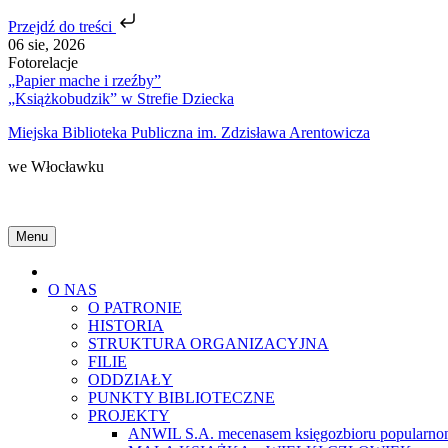
Przejdź do treści
Skip
06 sie, 2026
to
Fotorelacje
content
„Papier mache i rzeźby”
„Książkobudzik” w Strefie Dziecka
Miejska Biblioteka Publiczna im. Zdzisława Arentowicza
we Włocławku
Menu
Home
O NAS
O PATRONIE
HISTORIA
STRUKTURA ORGANIZACYJNA
FILIE
ODDZIAŁY
PUNKTY BIBLIOTECZNE
PROJEKTY
ANWIL S.A. mecenasem księgozbioru popularnon