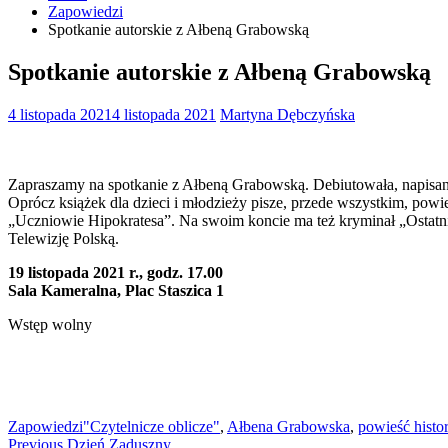
Zapowiedzi
Spotkanie autorskie z Ałbeną Grabowską
Spotkanie autorskie z Ałbeną Grabowską
4 listopada 2021
4 listopada 2021
Martyna Dębczyńska
Zapraszamy na spotkanie z Ałbeną Grabowską. Debiutowała, napisaną d
Oprócz książek dla dzieci i młodzieży pisze, przede wszystkim, powi
„Uczniowie Hipokratesa”. Na swoim koncie ma też kryminał „Ostatni
Telewizję Polską.
19 listopada 2021 r., godz. 17.00
Sala Kameralna, Plac Staszica 1
Wstęp wolny
Zapowiedzi
"Czytelnicze oblicze"
,
Ałbena Grabowska
,
powieść histo
Nawigacja
Previous
Previous
Dzień Zaduszny