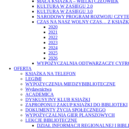
MAŁA KSIĄŻKA – WIELKI CZŁOWIEK
KULTURA W ZASIĘGU 2.0
KULTURA W ZASIĘGU 3.0
NARODOWY PROGRAM ROZWOJU CZYTE
CZAS NA NASZ WOLNY CZAS… Z KSIĄŻK
2020
2021
2022
2023
2024
2025
2026
WYPOŻYCZALNIA ODTWARZACZY CYFRO
OFERTA
KSIĄŻKA NA TELEFON
LEGIMI
WYPOŻYCZENIA MIĘDZYBIBLIOTECZNE
Wydawnictwa
ACADEMICA
DYSKUSYJNY KLUB KSIĄŻKI
ZAPROPONUJ ZAKUP KSIĄŻKI DO BIBLIOTEKI
DOKUMENTY ŻYCIA SPOŁECZNEGO
WYPOŻYCZALNIA GIER PLANSZOWYCH
LEKCJE BIBLIOTECZNE
DZIAŁ INFORMACJI REGIONALNEJ I BIB