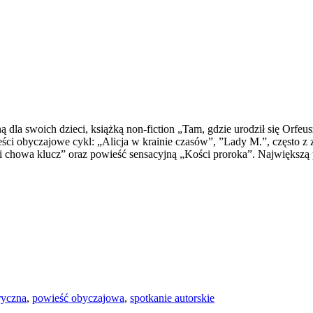
la swoich dzieci, książką non-fiction „Tam, gdzie urodził się Orfeusz
eści obyczajowe cykl: „Alicja w krainie czasów”, ”Lady M.”, często z
 chowa klucz” oraz powieść sensacyjną „Kości proroka”. Największą 
ryczna
,
powieść obyczajowa
,
spotkanie autorskie