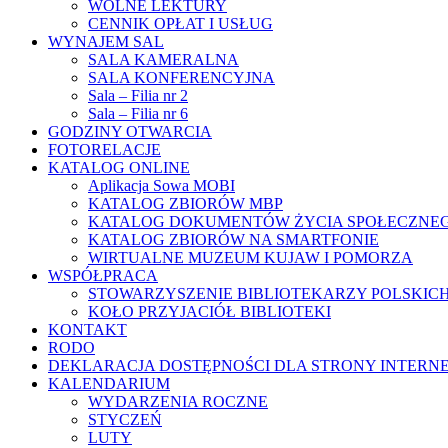
WOLNE LEKTURY
CENNIK OPŁAT I USŁUG
WYNAJEM SAL
SALA KAMERALNA
SALA KONFERENCYJNA
Sala – Filia nr 2
Sala – Filia nr 6
GODZINY OTWARCIA
FOTORELACJE
KATALOG ONLINE
Aplikacja Sowa MOBI
KATALOG ZBIORÓW MBP
KATALOG DOKUMENTÓW ŻYCIA SPOŁECZNE
KATALOG ZBIORÓW NA SMARTFONIE
WIRTUALNE MUZEUM KUJAW I POMORZA
WSPÓŁPRACA
STOWARZYSZENIE BIBLIOTEKARZY POLSKIC
KOŁO PRZYJACIÓŁ BIBLIOTEKI
KONTAKT
RODO
DEKLARACJA DOSTĘPNOŚCI DLA STRONY INTERN
KALENDARIUM
WYDARZENIA ROCZNE
STYCZEŃ
LUTY