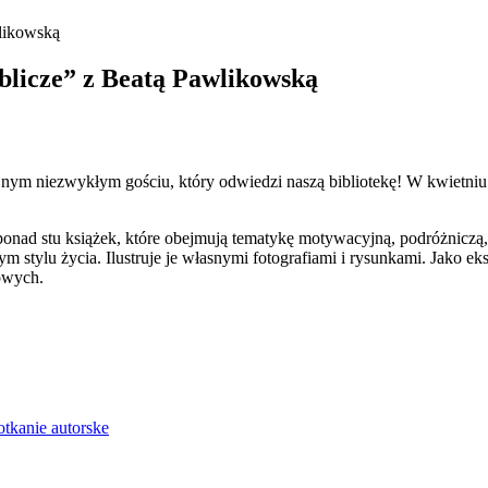
wlikowską
oblicze” z Beatą Pawlikowską
ym niezwykłym gościu, który odwiedzi naszą bibliotekę! W kwietniu 
 ponad stu książek, które obejmują tematykę motywacyjną, podróżnicz
 stylu życia. Ilustruje je własnymi fotografiami i rysunkami. Jako 
owych.
otkanie autorske