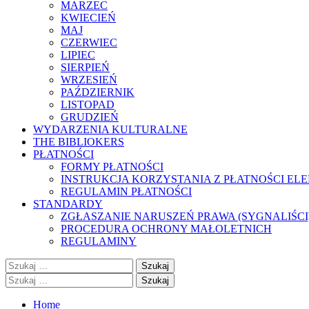
MARZEC
KWIECIEŃ
MAJ
CZERWIEC
LIPIEC
SIERPIEŃ
WRZESIEŃ
PAŹDZIERNIK
LISTOPAD
GRUDZIEŃ
WYDARZENIA KULTURALNE
THE BIBLIOKERS
PŁATNOŚCI
FORMY PŁATNOŚCI
INSTRUKCJA KORZYSTANIA Z PŁATNOŚCI EL
REGULAMIN PŁATNOŚCI
STANDARDY
ZGŁASZANIE NARUSZEŃ PRAWA (SYGNALIŚCI
PROCEDURA OCHRONY MAŁOLETNICH
REGULAMINY
Szukaj:
Szukaj:
Home