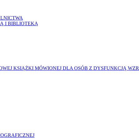
LNICTWA
Ą I BIBLIOTEKĄ
WEJ KSIĄŻKI MÓWIONEJ DLA OSÓB Z DYSFUNKCJĄ WZ
LIOGRAFICZNEJ