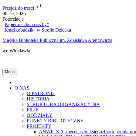
Przejdź do treści
Skip
06 sie, 2026
to
Fotorelacje
content
„Papier mache i rzeźby”
„Książkobudzik” w Strefie Dziecka
Miejska Biblioteka Publiczna im. Zdzisława Arentowicza
we Włocławku
Menu
Home
O NAS
O PATRONIE
HISTORIA
STRUKTURA ORGANIZACYJNA
FILIE
ODDZIAŁY
PUNKTY BIBLIOTECZNE
PROJEKTY
ANWIL S.A. mecenasem księgozbioru popularnon