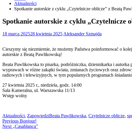
Aktualności
Spotkanie autorskie z cyklu „Czytelnicze oblicze” z Beatą Pa
Spotkanie autorskie z cyklu „Czytelnicze 
18 marca 2025
28 kwietnia 2025
Aleksander Szmajda
Cieszymy się niezmiernie, że możemy Państwa poinformować o kolejn
autorskie z Beatą Pawlikowską!
Beata Pawlikowska to pisarka, podróżniczka, dziennikarka i autorka
wyprawach w różne zakątki świata, zmianach życiowych oraz zdrowym
radiowych i telewizyjnych, w tym popularnych programach śniadani
27 kwietnia 2025 r., niedziela, godz. 14:00
Sala Kameralna, ul. Warszawska 11/13
Wstęp wolny
Aktualności
,
Zapowiedzi
Beata Pawlikowska
,
Czytelnicze oblicze
,
sp
Nawigacja
Previous
Previous
Bonjour!
Next
post:
Next
„Casablanca”
wpisu
post: