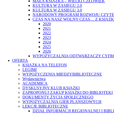
MAŁA KSIĄŻKA – WIELKI CZŁOWIEK
KULTURA W ZASIĘGU 2.0
KULTURA W ZASIĘGU 3.0
NARODOWY PROGRAM ROZWOJU CZYTE
CZAS NA NASZ WOLNY CZAS… Z KSIĄŻK
2020
2021
2022
2023
2024
2025
2026
WYPOŻYCZALNIA ODTWARZACZY CYFRO
OFERTA
KSIĄŻKA NA TELEFON
LEGIMI
WYPOŻYCZENIA MIĘDZYBIBLIOTECZNE
Wydawnictwa
ACADEMICA
DYSKUSYJNY KLUB KSIĄŻKI
ZAPROPONUJ ZAKUP KSIĄŻKI DO BIBLIOTEKI
DOKUMENTY ŻYCIA SPOŁECZNEGO
WYPOŻYCZALNIA GIER PLANSZOWYCH
LEKCJE BIBLIOTECZNE
DZIAŁ INFORMACJI REGIONALNEJ I BIB