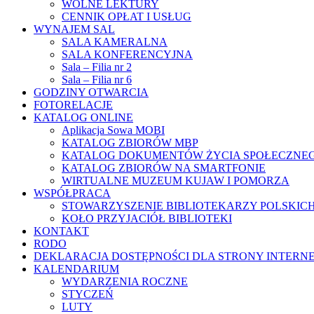
WOLNE LEKTURY
CENNIK OPŁAT I USŁUG
WYNAJEM SAL
SALA KAMERALNA
SALA KONFERENCYJNA
Sala – Filia nr 2
Sala – Filia nr 6
GODZINY OTWARCIA
FOTORELACJE
KATALOG ONLINE
Aplikacja Sowa MOBI
KATALOG ZBIORÓW MBP
KATALOG DOKUMENTÓW ŻYCIA SPOŁECZNE
KATALOG ZBIORÓW NA SMARTFONIE
WIRTUALNE MUZEUM KUJAW I POMORZA
WSPÓŁPRACA
STOWARZYSZENIE BIBLIOTEKARZY POLSKIC
KOŁO PRZYJACIÓŁ BIBLIOTEKI
KONTAKT
RODO
DEKLARACJA DOSTĘPNOŚCI DLA STRONY INTERN
KALENDARIUM
WYDARZENIA ROCZNE
STYCZEŃ
LUTY