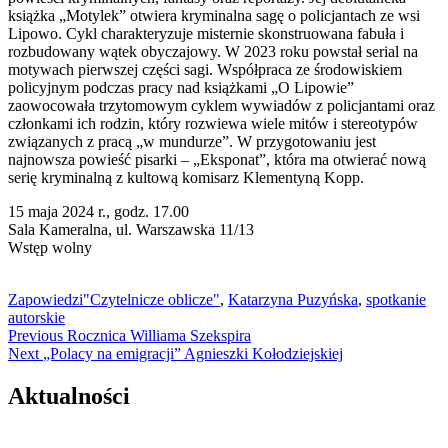
książka „Motylek” otwiera kryminalna sagę o policjantach ze wsi
Lipowo. Cykl charakteryzuje misternie skonstruowana fabuła i
rozbudowany wątek obyczajowy. W 2023 roku powstał serial na
motywach pierwszej części sagi. Współpraca ze środowiskiem
policyjnym podczas pracy nad książkami „O Lipowie”
zaowocowała trzytomowym cyklem wywiadów z policjantami oraz
członkami ich rodzin, który rozwiewa wiele mitów i stereotypów
związanych z pracą „w mundurze”. W przygotowaniu jest
najnowsza powieść pisarki – „Eksponat”, która ma otwierać nową
serię kryminalną z kultową komisarz Klementyną Kopp.
15 maja 2024 r., godz. 17.00
Sala Kameralna, ul. Warszawska 11/13
Wstęp wolny
Zapowiedzi
"Czytelnicze oblicze"
,
Katarzyna Puzyńska
,
spotkanie
autorskie
Nawigacja
Previous
Previous
Rocznica Williama Szekspira
Next
post:
Next
„Polacy na emigracji” Agnieszki Kołodziejskiej
wpisu
post:
Aktualności