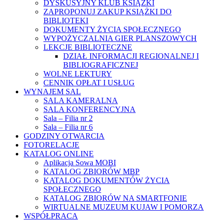
DYSKUSYJNY KLUB KSIĄŻKI
ZAPROPONUJ ZAKUP KSIĄŻKI DO
BIBLIOTEKI
DOKUMENTY ŻYCIA SPOŁECZNEGO
WYPOŻYCZALNIA GIER PLANSZOWYCH
LEKCJE BIBLIOTECZNE
DZIAŁ INFORMACJI REGIONALNEJ I
BIBLIOGRAFICZNEJ
WOLNE LEKTURY
CENNIK OPŁAT I USŁUG
WYNAJEM SAL
SALA KAMERALNA
SALA KONFERENCYJNA
Sala – Filia nr 2
Sala – Filia nr 6
GODZINY OTWARCIA
FOTORELACJE
KATALOG ONLINE
Aplikacja Sowa MOBI
KATALOG ZBIORÓW MBP
KATALOG DOKUMENTÓW ŻYCIA
SPOŁECZNEGO
KATALOG ZBIORÓW NA SMARTFONIE
WIRTUALNE MUZEUM KUJAW I POMORZA
WSPÓŁPRACA