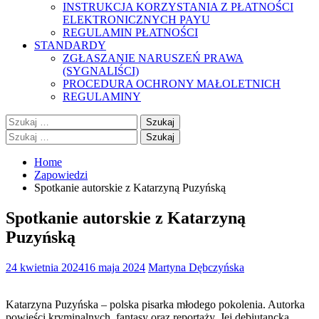
INSTRUKCJA KORZYSTANIA Z PŁATNOŚCI
ELEKTRONICZNYCH PAYU
REGULAMIN PŁATNOŚCI
STANDARDY
ZGŁASZANIE NARUSZEŃ PRAWA
(SYGNALIŚCI)
PROCEDURA OCHRONY MAŁOLETNICH
REGULAMINY
Szukaj:
Szukaj:
Home
Zapowiedzi
Spotkanie autorskie z Katarzyną Puzyńską
Spotkanie autorskie z Katarzyną
Puzyńską
24 kwietnia 2024
16 maja 2024
Martyna Dębczyńska
Katarzyna Puzyńska – polska pisarka młodego pokolenia. Autorka
powieści kryminalnych, fantasy oraz reportaży. Jej debiutancka