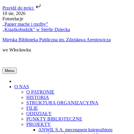
Przejdź do treści
Skip
10 sie, 2026
to
Fotorelacje
content
„Papier mache i rzeźby”
„Książkobudzik” w Strefie Dziecka
Miejska Biblioteka Publiczna im. Zdzisława Arentowicza
we Włocławku
Menu
Home
O NAS
O PATRONIE
HISTORIA
STRUKTURA ORGANIZACYJNA
FILIE
ODDZIAŁY
PUNKTY BIBLIOTECZNE
PROJEKTY
ANWIL S.A. mecenasem księgozbioru