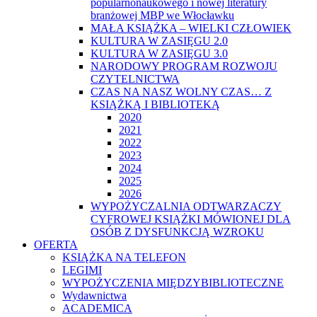
popularnonaukowego i nowej literatury
branżowej MBP we Włocławku
MAŁA KSIĄŻKA – WIELKI CZŁOWIEK
KULTURA W ZASIĘGU 2.0
KULTURA W ZASIĘGU 3.0
NARODOWY PROGRAM ROZWOJU
CZYTELNICTWA
CZAS NA NASZ WOLNY CZAS… Z
KSIĄŻKĄ I BIBLIOTEKĄ
2020
2021
2022
2023
2024
2025
2026
WYPOŻYCZALNIA ODTWARZACZY
CYFROWEJ KSIĄŻKI MÓWIONEJ DLA
OSÓB Z DYSFUNKCJĄ WZROKU
OFERTA
KSIĄŻKA NA TELEFON
LEGIMI
WYPOŻYCZENIA MIĘDZYBIBLIOTECZNE
Wydawnictwa
ACADEMICA