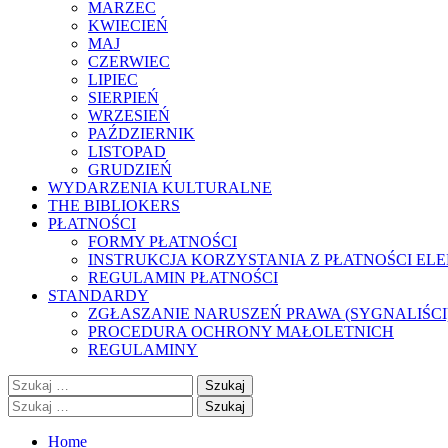
MARZEC
KWIECIEŃ
MAJ
CZERWIEC
LIPIEC
SIERPIEŃ
WRZESIEŃ
PAŹDZIERNIK
LISTOPAD
GRUDZIEŃ
WYDARZENIA KULTURALNE
THE BIBLIOKERS
PŁATNOŚCI
FORMY PŁATNOŚCI
INSTRUKCJA KORZYSTANIA Z PŁATNOŚCI EL
REGULAMIN PŁATNOŚCI
STANDARDY
ZGŁASZANIE NARUSZEŃ PRAWA (SYGNALIŚCI
PROCEDURA OCHRONY MAŁOLETNICH
REGULAMINY
Szukaj:
Szukaj:
Home