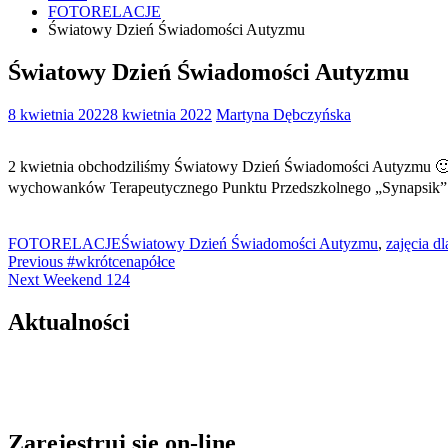
FOTORELACJE
Światowy Dzień Świadomości Autyzmu
Światowy Dzień Świadomości Autyzmu
8 kwietnia 2022
8 kwietnia 2022
Martyna Dębczyńska
2 kwietnia obchodziliśmy Światowy Dzień Świadomości Autyzmu 🙂. Bib
wychowanków Terapeutycznego Punktu Przedszkolnego „Synapsik” w
FOTORELACJE
Światowy Dzień Świadomości Autyzmu
,
zajęcia dl
Nawigacja
Previous
Previous
#wkrótcenapółce
Next
post:
Next
Weekend 124
wpisu
post:
Aktualności
Zarejestruj się on-line