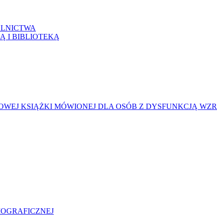
LNICTWA
Ą I BIBLIOTEKĄ
WEJ KSIĄŻKI MÓWIONEJ DLA OSÓB Z DYSFUNKCJĄ WZ
LIOGRAFICZNEJ