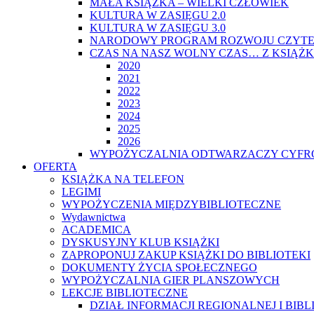
MAŁA KSIĄŻKA – WIELKI CZŁOWIEK
KULTURA W ZASIĘGU 2.0
KULTURA W ZASIĘGU 3.0
NARODOWY PROGRAM ROZWOJU CZYTE
CZAS NA NASZ WOLNY CZAS… Z KSIĄŻK
2020
2021
2022
2023
2024
2025
2026
WYPOŻYCZALNIA ODTWARZACZY CYFRO
OFERTA
KSIĄŻKA NA TELEFON
LEGIMI
WYPOŻYCZENIA MIĘDZYBIBLIOTECZNE
Wydawnictwa
ACADEMICA
DYSKUSYJNY KLUB KSIĄŻKI
ZAPROPONUJ ZAKUP KSIĄŻKI DO BIBLIOTEKI
DOKUMENTY ŻYCIA SPOŁECZNEGO
WYPOŻYCZALNIA GIER PLANSZOWYCH
LEKCJE BIBLIOTECZNE
DZIAŁ INFORMACJI REGIONALNEJ I BIB