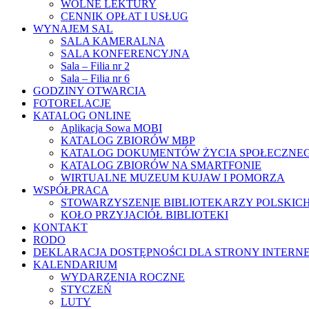
WOLNE LEKTURY
CENNIK OPŁAT I USŁUG
WYNAJEM SAL
SALA KAMERALNA
SALA KONFERENCYJNA
Sala – Filia nr 2
Sala – Filia nr 6
GODZINY OTWARCIA
FOTORELACJE
KATALOG ONLINE
Aplikacja Sowa MOBI
KATALOG ZBIORÓW MBP
KATALOG DOKUMENTÓW ŻYCIA SPOŁECZNE
KATALOG ZBIORÓW NA SMARTFONIE
WIRTUALNE MUZEUM KUJAW I POMORZA
WSPÓŁPRACA
STOWARZYSZENIE BIBLIOTEKARZY POLSKIC
KOŁO PRZYJACIÓŁ BIBLIOTEKI
KONTAKT
RODO
DEKLARACJA DOSTĘPNOŚCI DLA STRONY INTERN
KALENDARIUM
WYDARZENIA ROCZNE
STYCZEŃ
LUTY