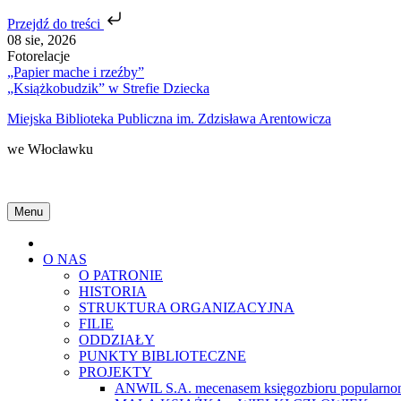
Przejdź do treści
Skip
08 sie, 2026
to
Fotorelacje
content
„Papier mache i rzeźby”
„Książkobudzik” w Strefie Dziecka
Miejska Biblioteka Publiczna im. Zdzisława Arentowicza
we Włocławku
Menu
Home
O NAS
O PATRONIE
HISTORIA
STRUKTURA ORGANIZACYJNA
FILIE
ODDZIAŁY
PUNKTY BIBLIOTECZNE
PROJEKTY
ANWIL S.A. mecenasem księgozbioru popularnon