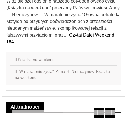
W dzisiejszej odsłonie naszego cotygodniowego cyklu
„Książka na weekend” polecamy Państwu powieść Anny
H. Niemczynow – „W maratonie życia”.Główna bohaterka
Matylda po przykrych doświadczeniach z przeszłości –
nieudanym małżeństwie, skomplikowanej relacji z
fałszywymi przyjaciółmi oraz…
Czytaj Dalej
Weekend
164
Książka na weekend
"W maratonie życia"
,
Anna H. Niemczynow
,
Książka
na weekend
Aktualności