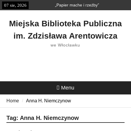
Skip
„Papier mache i rzeźby”
07 sie, 2026
treści
to
„Książkobudzik” w Strefie
content
Dziecka
Miejska Biblioteka Publiczna
im. Zdzisława Arentowicza
we Włocławku
Menu
Home
Anna H. Niemczynow
Tag:
Anna H. Niemczynow