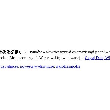
📚📚📗📘📖 381 tytułów – słownie: trzysta❗️ osiemdziesiąt❗️ jeden❗️
cka i Mediatece przy ul. Warszawskiej, w otwartej…
Czytaj Dalej
Wkr
 czytelnicze
,
nowości wydawnicze
,
wkrótcenapółce