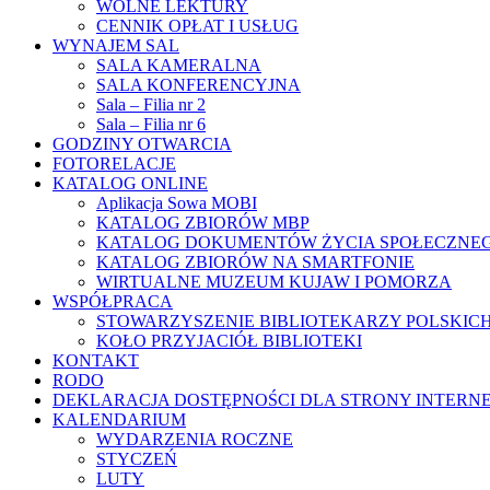
WOLNE LEKTURY
CENNIK OPŁAT I USŁUG
WYNAJEM SAL
SALA KAMERALNA
SALA KONFERENCYJNA
Sala – Filia nr 2
Sala – Filia nr 6
GODZINY OTWARCIA
FOTORELACJE
KATALOG ONLINE
Aplikacja Sowa MOBI
KATALOG ZBIORÓW MBP
KATALOG DOKUMENTÓW ŻYCIA SPOŁECZNE
KATALOG ZBIORÓW NA SMARTFONIE
WIRTUALNE MUZEUM KUJAW I POMORZA
WSPÓŁPRACA
STOWARZYSZENIE BIBLIOTEKARZY POLSKIC
KOŁO PRZYJACIÓŁ BIBLIOTEKI
KONTAKT
RODO
DEKLARACJA DOSTĘPNOŚCI DLA STRONY INTERN
KALENDARIUM
WYDARZENIA ROCZNE
STYCZEŃ
LUTY