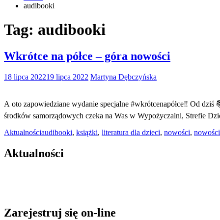
audibooki
Tag:
audibooki
Wkrótce na półce – góra nowości
18 lipca 2022
19 lipca 2022
Martyna Dębczyńska
A oto zapowiedziane wydanie specjalne #wkrótcenapółce‼️ Od dziś 
środków samorządowych czeka na Was w Wypożyczalni, Strefie Dzie
Aktualności
audibooki
,
książki
,
literatura dla dzieci
,
nowości
,
nowości
Aktualności
Zarejestruj się on-line