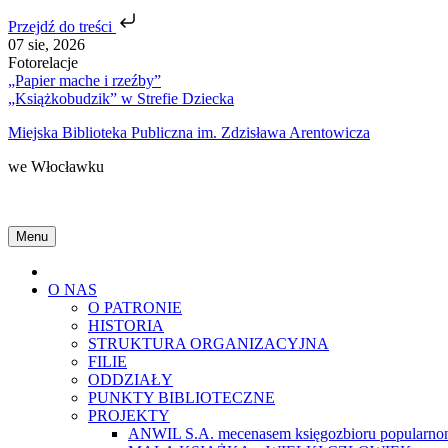
Przejdź do treści
Skip
07 sie, 2026
to
Fotorelacje
content
„Papier mache i rzeźby”
„Książkobudzik” w Strefie Dziecka
Miejska Biblioteka Publiczna im. Zdzisława Arentowicza
we Włocławku
Menu
Home
O NAS
O PATRONIE
HISTORIA
STRUKTURA ORGANIZACYJNA
FILIE
ODDZIAŁY
PUNKTY BIBLIOTECZNE
PROJEKTY
ANWIL S.A. mecenasem księgozbioru popularnon