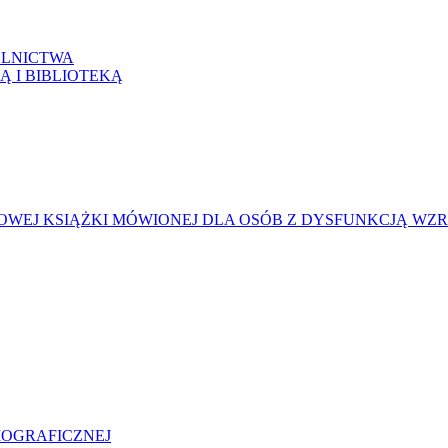
LNICTWA
Ą I BIBLIOTEKĄ
WEJ KSIĄŻKI MÓWIONEJ DLA OSÓB Z DYSFUNKCJĄ WZ
LIOGRAFICZNEJ