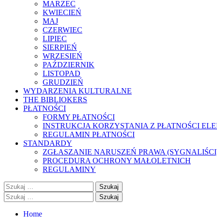
MARZEC
KWIECIEŃ
MAJ
CZERWIEC
LIPIEC
SIERPIEŃ
WRZESIEŃ
PAŹDZIERNIK
LISTOPAD
GRUDZIEŃ
WYDARZENIA KULTURALNE
THE BIBLIOKERS
PŁATNOŚCI
FORMY PŁATNOŚCI
INSTRUKCJA KORZYSTANIA Z PŁATNOŚCI EL
REGULAMIN PŁATNOŚCI
STANDARDY
ZGŁASZANIE NARUSZEŃ PRAWA (SYGNALIŚCI
PROCEDURA OCHRONY MAŁOLETNICH
REGULAMINY
Szukaj:
Szukaj:
Home