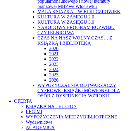
popularnonaukowego i nowej literatury
branżowej MBP we Włocławku
MAŁA KSIĄŻKA – WIELKI CZŁOWIEK
KULTURA W ZASIĘGU 2.0
KULTURA W ZASIĘGU 3.0
NARODOWY PROGRAM ROZWOJU
CZYTELNICTWA
CZAS NA NASZ WOLNY CZAS… Z
KSIĄŻKĄ I BIBLIOTEKĄ
2020
2021
2022
2023
2024
2025
2026
WYPOŻYCZALNIA ODTWARZACZY
CYFROWEJ KSIĄŻKI MÓWIONEJ DLA
OSÓB Z DYSFUNKCJĄ WZROKU
OFERTA
KSIĄŻKA NA TELEFON
LEGIMI
WYPOŻYCZENIA MIĘDZYBIBLIOTECZNE
Wydawnictwa
ACADEMICA