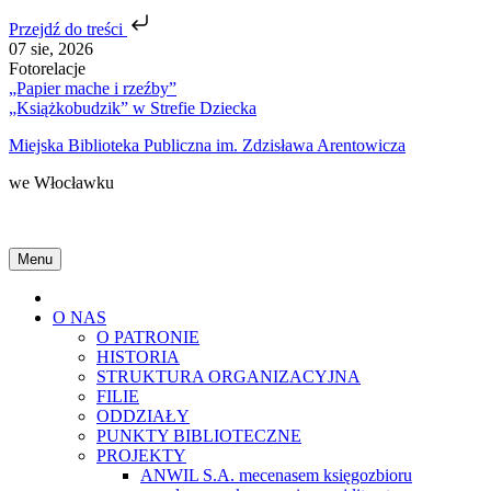
Przejdź do treści
Skip
07 sie, 2026
to
Fotorelacje
content
„Papier mache i rzeźby”
„Książkobudzik” w Strefie Dziecka
Miejska Biblioteka Publiczna im. Zdzisława Arentowicza
we Włocławku
Menu
Home
O NAS
O PATRONIE
HISTORIA
STRUKTURA ORGANIZACYJNA
FILIE
ODDZIAŁY
PUNKTY BIBLIOTECZNE
PROJEKTY
ANWIL S.A. mecenasem księgozbioru