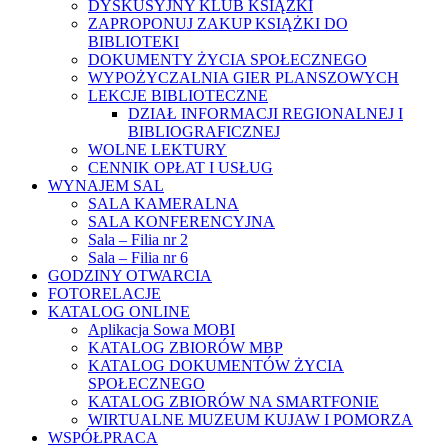
DYSKUSYJNY KLUB KSIĄŻKI
ZAPROPONUJ ZAKUP KSIĄŻKI DO
BIBLIOTEKI
DOKUMENTY ŻYCIA SPOŁECZNEGO
WYPOŻYCZALNIA GIER PLANSZOWYCH
LEKCJE BIBLIOTECZNE
DZIAŁ INFORMACJI REGIONALNEJ I
BIBLIOGRAFICZNEJ
WOLNE LEKTURY
CENNIK OPŁAT I USŁUG
WYNAJEM SAL
SALA KAMERALNA
SALA KONFERENCYJNA
Sala – Filia nr 2
Sala – Filia nr 6
GODZINY OTWARCIA
FOTORELACJE
KATALOG ONLINE
Aplikacja Sowa MOBI
KATALOG ZBIORÓW MBP
KATALOG DOKUMENTÓW ŻYCIA
SPOŁECZNEGO
KATALOG ZBIORÓW NA SMARTFONIE
WIRTUALNE MUZEUM KUJAW I POMORZA
WSPÓŁPRACA