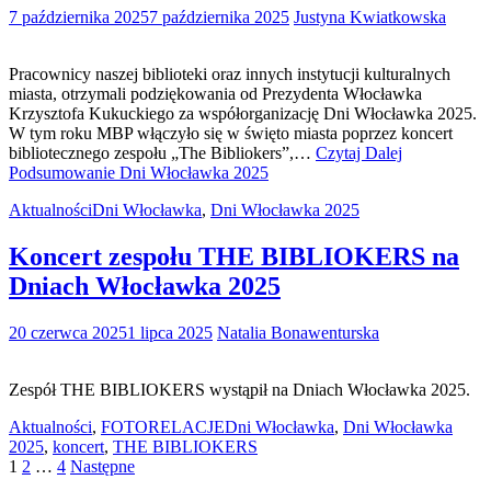
7 października 2025
7 października 2025
Justyna Kwiatkowska
Pracownicy naszej biblioteki oraz innych instytucji kulturalnych
miasta, otrzymali podziękowania od Prezydenta Włocławka
Krzysztofa Kukuckiego za współorganizację Dni Włocławka 2025.
W tym roku MBP włączyło się w święto miasta poprzez koncert
bibliotecznego zespołu „The Bibliokers”,…
Czytaj Dalej
Podsumowanie Dni Włocławka 2025
Aktualności
Dni Włocławka
,
Dni Włocławka 2025
Koncert zespołu THE BIBLIOKERS na
Dniach Włocławka 2025
20 czerwca 2025
1 lipca 2025
Natalia Bonawenturska
Zespół THE BIBLIOKERS wystąpił na Dniach Włocławka 2025.
Aktualności
,
FOTORELACJE
Dni Włocławka
,
Dni Włocławka
2025
,
koncert
,
THE BIBLIOKERS
Stronicowanie
1
2
…
4
Następne