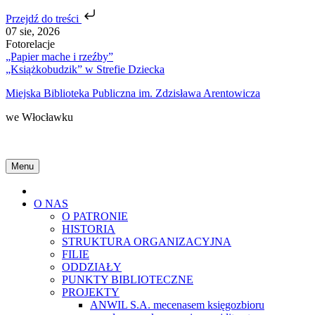
Przejdź do treści
Skip
07 sie, 2026
to
Fotorelacje
content
„Papier mache i rzeźby”
„Książkobudzik” w Strefie Dziecka
Miejska Biblioteka Publiczna im. Zdzisława Arentowicza
we Włocławku
Menu
Home
O NAS
O PATRONIE
HISTORIA
STRUKTURA ORGANIZACYJNA
FILIE
ODDZIAŁY
PUNKTY BIBLIOTECZNE
PROJEKTY
ANWIL S.A. mecenasem księgozbioru