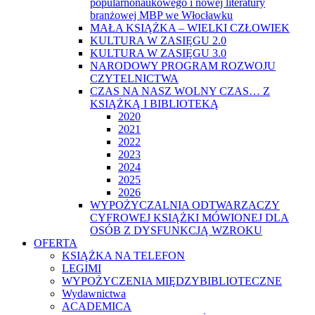
popularnonaukowego i nowej literatury
branżowej MBP we Włocławku
MAŁA KSIĄŻKA – WIELKI CZŁOWIEK
KULTURA W ZASIĘGU 2.0
KULTURA W ZASIĘGU 3.0
NARODOWY PROGRAM ROZWOJU
CZYTELNICTWA
CZAS NA NASZ WOLNY CZAS… Z
KSIĄŻKĄ I BIBLIOTEKĄ
2020
2021
2022
2023
2024
2025
2026
WYPOŻYCZALNIA ODTWARZACZY
CYFROWEJ KSIĄŻKI MÓWIONEJ DLA
OSÓB Z DYSFUNKCJĄ WZROKU
OFERTA
KSIĄŻKA NA TELEFON
LEGIMI
WYPOŻYCZENIA MIĘDZYBIBLIOTECZNE
Wydawnictwa
ACADEMICA