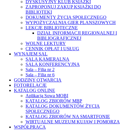
DYSKUSYJNY KLUB KSIĄŻKI
ZAPROPONUJ ZAKUP KSIĄŻKI DO
BIBLIOTEKI
DOKUMENTY ŻYCIA SPOŁECZNEGO
WYPOŻYCZALNIA GIER PLANSZOWYCH
LEKCJE BIBLIOTECZNE
DZIAŁ INFORMACJI REGIONALNEJ I
BIBLIOGRAFICZNEJ
WOLNE LEKTURY
CENNIK OPŁAT I USŁUG
WYNAJEM SAL
SALA KAMERALNA
SALA KONFERENCYJNA
Sala – Filia nr 2
Sala – Filia nr 6
GODZINY OTWARCIA
FOTORELACJE
KATALOG ONLINE
Aplikacja Sowa MOBI
KATALOG ZBIORÓW MBP
KATALOG DOKUMENTÓW ŻYCIA
SPOŁECZNEGO
KATALOG ZBIORÓW NA SMARTFONIE
WIRTUALNE MUZEUM KUJAW I POMORZA
WSPÓŁPRACA