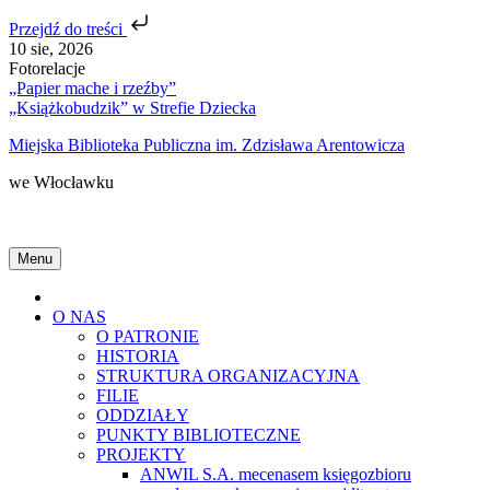
Przejdź do treści
Skip
10 sie, 2026
to
Fotorelacje
content
„Papier mache i rzeźby”
„Książkobudzik” w Strefie Dziecka
Miejska Biblioteka Publiczna im. Zdzisława Arentowicza
we Włocławku
Menu
Home
O NAS
O PATRONIE
HISTORIA
STRUKTURA ORGANIZACYJNA
FILIE
ODDZIAŁY
PUNKTY BIBLIOTECZNE
PROJEKTY
ANWIL S.A. mecenasem księgozbioru