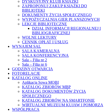
DYSKUSYJNY KLUB KSIĄŻKI
ZAPROPONUJ ZAKUP KSIĄŻKI DO
BIBLIOTEKI
DOKUMENTY ŻYCIA SPOŁECZNEGO
WYPOŻYCZALNIA GIER PLANSZOWYCH
LEKCJE BIBLIOTECZNE
DZIAŁ INFORMACJI REGIONALNEJ I
BIBLIOGRAFICZNEJ
WOLNE LEKTURY
CENNIK OPŁAT I USŁUG
WYNAJEM SAL
SALA KAMERALNA
SALA KONFERENCYJNA
Sala – Filia nr 2
Sala – Filia nr 6
GODZINY OTWARCIA
FOTORELACJE
KATALOG ONLINE
Aplikacja Sowa MOBI
KATALOG ZBIORÓW MBP
KATALOG DOKUMENTÓW ŻYCIA
SPOŁECZNEGO
KATALOG ZBIORÓW NA SMARTFONIE
WIRTUALNE MUZEUM KUJAW I POMORZA
WSPÓŁPRACA