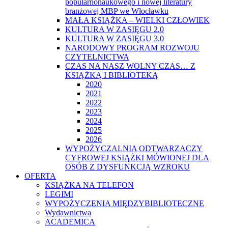
popularnonaukowego i nowej literatury
branżowej MBP we Włocławku
MAŁA KSIĄŻKA – WIELKI CZŁOWIEK
KULTURA W ZASIĘGU 2.0
KULTURA W ZASIĘGU 3.0
NARODOWY PROGRAM ROZWOJU
CZYTELNICTWA
CZAS NA NASZ WOLNY CZAS… Z
KSIĄŻKĄ I BIBLIOTEKĄ
2020
2021
2022
2023
2024
2025
2026
WYPOŻYCZALNIA ODTWARZACZY
CYFROWEJ KSIĄŻKI MÓWIONEJ DLA
OSÓB Z DYSFUNKCJĄ WZROKU
OFERTA
KSIĄŻKA NA TELEFON
LEGIMI
WYPOŻYCZENIA MIĘDZYBIBLIOTECZNE
Wydawnictwa
ACADEMICA