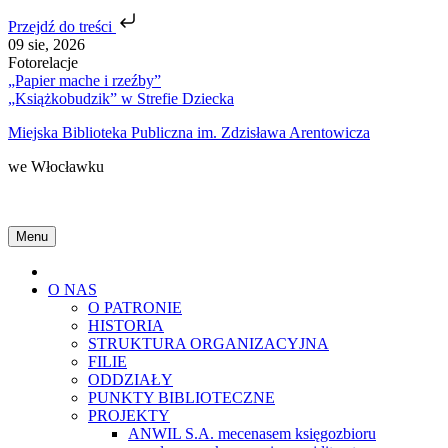
Przejdź do treści
Skip
09 sie, 2026
to
Fotorelacje
content
„Papier mache i rzeźby”
„Książkobudzik” w Strefie Dziecka
Miejska Biblioteka Publiczna im. Zdzisława Arentowicza
we Włocławku
Menu
Home
O NAS
O PATRONIE
HISTORIA
STRUKTURA ORGANIZACYJNA
FILIE
ODDZIAŁY
PUNKTY BIBLIOTECZNE
PROJEKTY
ANWIL S.A. mecenasem księgozbioru