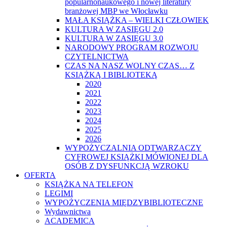
popularnonaukowego i nowej literatury
branżowej MBP we Włocławku
MAŁA KSIĄŻKA – WIELKI CZŁOWIEK
KULTURA W ZASIĘGU 2.0
KULTURA W ZASIĘGU 3.0
NARODOWY PROGRAM ROZWOJU
CZYTELNICTWA
CZAS NA NASZ WOLNY CZAS… Z
KSIĄŻKĄ I BIBLIOTEKĄ
2020
2021
2022
2023
2024
2025
2026
WYPOŻYCZALNIA ODTWARZACZY
CYFROWEJ KSIĄŻKI MÓWIONEJ DLA
OSÓB Z DYSFUNKCJĄ WZROKU
OFERTA
KSIĄŻKA NA TELEFON
LEGIMI
WYPOŻYCZENIA MIĘDZYBIBLIOTECZNE
Wydawnictwa
ACADEMICA