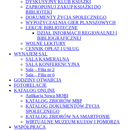
DYSKUSYJNY KLUB KSIĄŻKI
ZAPROPONUJ ZAKUP KSIĄŻKI DO
BIBLIOTEKI
DOKUMENTY ŻYCIA SPOŁECZNEGO
WYPOŻYCZALNIA GIER PLANSZOWYCH
LEKCJE BIBLIOTECZNE
DZIAŁ INFORMACJI REGIONALNEJ I
BIBLIOGRAFICZNEJ
WOLNE LEKTURY
CENNIK OPŁAT I USŁUG
WYNAJEM SAL
SALA KAMERALNA
SALA KONFERENCYJNA
Sala – Filia nr 2
Sala – Filia nr 6
GODZINY OTWARCIA
FOTORELACJE
KATALOG ONLINE
Aplikacja Sowa MOBI
KATALOG ZBIORÓW MBP
KATALOG DOKUMENTÓW ŻYCIA
SPOŁECZNEGO
KATALOG ZBIORÓW NA SMARTFONIE
WIRTUALNE MUZEUM KUJAW I POMORZA
WSPÓŁPRACA