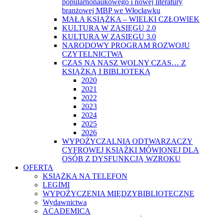
popularnonaukowego i nowej literatury
branżowej MBP we Włocławku
MAŁA KSIĄŻKA – WIELKI CZŁOWIEK
KULTURA W ZASIĘGU 2.0
KULTURA W ZASIĘGU 3.0
NARODOWY PROGRAM ROZWOJU
CZYTELNICTWA
CZAS NA NASZ WOLNY CZAS… Z
KSIĄŻKĄ I BIBLIOTEKĄ
2020
2021
2022
2023
2024
2025
2026
WYPOŻYCZALNIA ODTWARZACZY
CYFROWEJ KSIĄŻKI MÓWIONEJ DLA
OSÓB Z DYSFUNKCJĄ WZROKU
OFERTA
KSIĄŻKA NA TELEFON
LEGIMI
WYPOŻYCZENIA MIĘDZYBIBLIOTECZNE
Wydawnictwa
ACADEMICA