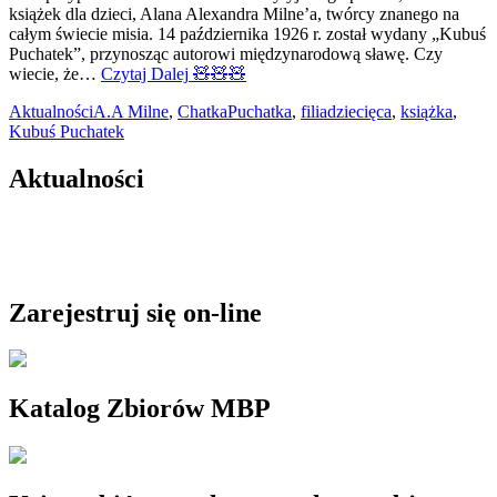
książek dla dzieci, Alana Alexandra Milne’a, twórcy znanego na
całym świecie misia. 14 października 1926 r. został wydany „Kubuś
Puchatek”, przynosząc autorowi międzynarodową sławę. Czy
wiecie, że…
Czytaj Dalej
🧸🧸🧸
Aktualności
A.A Milne
,
ChatkaPuchatka
,
filiadziecięca
,
książka
,
Kubuś Puchatek
Aktualności
Zarejestruj się on-line
Katalog Zbiorów MBP