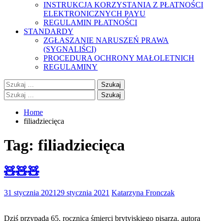
INSTRUKCJA KORZYSTANIA Z PŁATNOŚCI
ELEKTRONICZNYCH PAYU
REGULAMIN PŁATNOŚCI
STANDARDY
ZGŁASZANIE NARUSZEŃ PRAWA
(SYGNALIŚCI)
PROCEDURA OCHRONY MAŁOLETNICH
REGULAMINY
Szukaj:
Szukaj:
Home
filiadziecięca
Tag:
filiadziecięca
🧸🧸🧸
31 stycznia 2021
29 stycznia 2021
Katarzyna Fronczak
Dziś przypada 65. rocznica śmierci brytyjskiego pisarza, autora