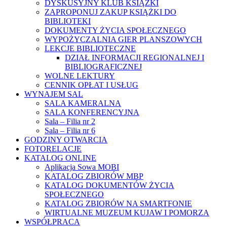
DYSKUSYJNY KLUB KSIĄŻKI
ZAPROPONUJ ZAKUP KSIĄŻKI DO
BIBLIOTEKI
DOKUMENTY ŻYCIA SPOŁECZNEGO
WYPOŻYCZALNIA GIER PLANSZOWYCH
LEKCJE BIBLIOTECZNE
DZIAŁ INFORMACJI REGIONALNEJ I
BIBLIOGRAFICZNEJ
WOLNE LEKTURY
CENNIK OPŁAT I USŁUG
WYNAJEM SAL
SALA KAMERALNA
SALA KONFERENCYJNA
Sala – Filia nr 2
Sala – Filia nr 6
GODZINY OTWARCIA
FOTORELACJE
KATALOG ONLINE
Aplikacja Sowa MOBI
KATALOG ZBIORÓW MBP
KATALOG DOKUMENTÓW ŻYCIA
SPOŁECZNEGO
KATALOG ZBIORÓW NA SMARTFONIE
WIRTUALNE MUZEUM KUJAW I POMORZA
WSPÓŁPRACA