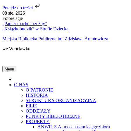
Przejdź do treści
Skip
08 sie, 2026
to
Fotorelacje
content
„Papier mache i rzeźby”
„Książkobudzik” w Strefie Dziecka
Miejska Biblioteka Publiczna im. Zdzisława Arentowicza
we Włocławku
Menu
Home
O NAS
O PATRONIE
HISTORIA
STRUKTURA ORGANIZACYJNA
FILIE
ODDZIAŁY
PUNKTY BIBLIOTECZNE
PROJEKTY
ANWIL S.A. mecenasem księgozbioru