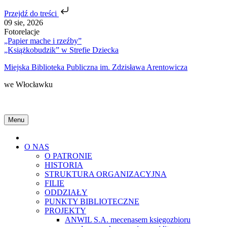
Przejdź do treści
Skip
09 sie, 2026
to
Fotorelacje
content
„Papier mache i rzeźby”
„Książkobudzik” w Strefie Dziecka
Miejska Biblioteka Publiczna im. Zdzisława Arentowicza
we Włocławku
Menu
Home
O NAS
O PATRONIE
HISTORIA
STRUKTURA ORGANIZACYJNA
FILIE
ODDZIAŁY
PUNKTY BIBLIOTECZNE
PROJEKTY
ANWIL S.A. mecenasem księgozbioru