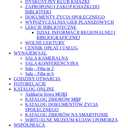
DYSKUSYJNY KLUB KSIĄŻKI
ZAPROPONUJ ZAKUP KSIĄŻKI DO
BIBLIOTEKI
DOKUMENTY ŻYCIA SPOŁECZNEGO
WYPOŻYCZALNIA GIER PLANSZOWYCH
LEKCJE BIBLIOTECZNE
DZIAŁ INFORMACJI REGIONALNEJ I
BIBLIOGRAFICZNEJ
WOLNE LEKTURY
CENNIK OPŁAT I USŁUG
WYNAJEM SAL
SALA KAMERALNA
SALA KONFERENCYJNA
Sala – Filia nr 2
Sala – Filia nr 6
GODZINY OTWARCIA
FOTORELACJE
KATALOG ONLINE
Aplikacja Sowa MOBI
KATALOG ZBIORÓW MBP
KATALOG DOKUMENTÓW ŻYCIA
SPOŁECZNEGO
KATALOG ZBIORÓW NA SMARTFONIE
WIRTUALNE MUZEUM KUJAW I POMORZA
WSPÓŁPRACA