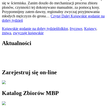
się w ścierniska. Zanim doszło do mechanizacji procesu zbioru
plonów, czynności tej dokonywano manualnie, za pomocą kosy.
Przypomnijmy zatem dawny, regionalny zwyczaj przyjmowania
młodych mężczyzn do grona…
Czytaj Dalej
Kujawskie godanie na
dobry tydzień
Kujawskie godanie na dobry tydzień
folklor
,
frycowe
,
Kujawy
,
żniwa
,
zwyczaje kujawskie
Aktualności
Zarejestruj się on-line
Katalog Zbiorów MBP