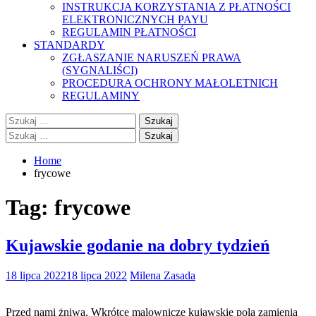
INSTRUKCJA KORZYSTANIA Z PŁATNOŚCI
ELEKTRONICZNYCH PAYU
REGULAMIN PŁATNOŚCI
STANDARDY
ZGŁASZANIE NARUSZEŃ PRAWA
(SYGNALIŚCI)
PROCEDURA OCHRONY MAŁOLETNICH
REGULAMINY
Szukaj:
Szukaj:
Home
frycowe
Tag:
frycowe
Kujawskie godanie na dobry tydzień
18 lipca 2022
18 lipca 2022
Milena Zasada
Przed nami żniwa. Wkrótce malownicze kujawskie pola zamienią