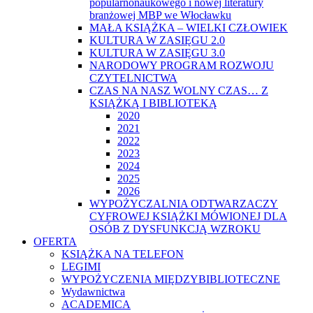
popularnonaukowego i nowej literatury
branżowej MBP we Włocławku
MAŁA KSIĄŻKA – WIELKI CZŁOWIEK
KULTURA W ZASIĘGU 2.0
KULTURA W ZASIĘGU 3.0
NARODOWY PROGRAM ROZWOJU
CZYTELNICTWA
CZAS NA NASZ WOLNY CZAS… Z
KSIĄŻKĄ I BIBLIOTEKĄ
2020
2021
2022
2023
2024
2025
2026
WYPOŻYCZALNIA ODTWARZACZY
CYFROWEJ KSIĄŻKI MÓWIONEJ DLA
OSÓB Z DYSFUNKCJĄ WZROKU
OFERTA
KSIĄŻKA NA TELEFON
LEGIMI
WYPOŻYCZENIA MIĘDZYBIBLIOTECZNE
Wydawnictwa
ACADEMICA