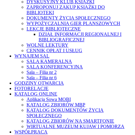
DYSKUSYJNY KLUB KSIĄŻKI
ZAPROPONUJ ZAKUP KSIĄŻKI DO
BIBLIOTEKI
DOKUMENTY ŻYCIA SPOŁECZNEGO
WYPOŻYCZALNIA GIER PLANSZOWYCH
LEKCJE BIBLIOTECZNE
DZIAŁ INFORMACJI REGIONALNEJ I
BIBLIOGRAFICZNEJ
WOLNE LEKTURY
CENNIK OPŁAT I USŁUG
WYNAJEM SAL
SALA KAMERALNA
SALA KONFERENCYJNA
Sala – Filia nr 2
Sala – Filia nr 6
GODZINY OTWARCIA
FOTORELACJE
KATALOG ONLINE
Aplikacja Sowa MOBI
KATALOG ZBIORÓW MBP
KATALOG DOKUMENTÓW ŻYCIA
SPOŁECZNEGO
KATALOG ZBIORÓW NA SMARTFONIE
WIRTUALNE MUZEUM KUJAW I POMORZA
WSPÓŁPRACA