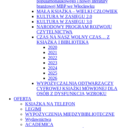
popularnonaukowego i nowej literatury
branżowej MBP we Włocławku
MAŁA KSIĄŻKA – WIELKI CZŁOWIEK
KULTURA W ZASIĘGU 2.0
KULTURA W ZASIĘGU 3.0
NARODOWY PROGRAM ROZWOJU
CZYTELNICTWA
CZAS NA NASZ WOLNY CZAS… Z
KSIĄŻKĄ I BIBLIOTEKĄ
2020
2021
2022
2023
2024
2025
2026
WYPOŻYCZALNIA ODTWARZACZY
CYFROWEJ KSIĄŻKI MÓWIONEJ DLA
OSÓB Z DYSFUNKCJĄ WZROKU
OFERTA
KSIĄŻKA NA TELEFON
LEGIMI
WYPOŻYCZENIA MIĘDZYBIBLIOTECZNE
Wydawnictwa
ACADEMICA