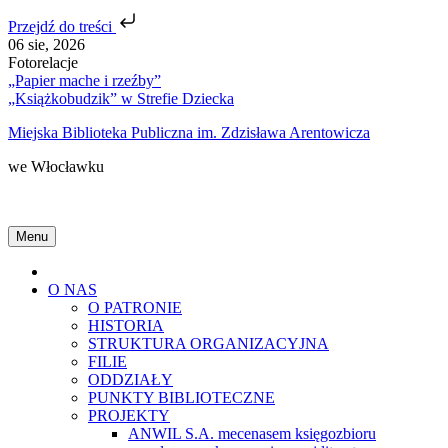
Przejdź do treści
Skip
06 sie, 2026
to
Fotorelacje
content
„Papier mache i rzeźby”
„Książkobudzik” w Strefie Dziecka
Miejska Biblioteka Publiczna im. Zdzisława Arentowicza
we Włocławku
Menu
Home
O NAS
O PATRONIE
HISTORIA
STRUKTURA ORGANIZACYJNA
FILIE
ODDZIAŁY
PUNKTY BIBLIOTECZNE
PROJEKTY
ANWIL S.A. mecenasem księgozbioru