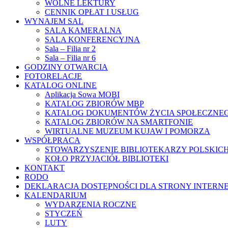
WOLNE LEKTURY
CENNIK OPŁAT I USŁUG
WYNAJEM SAL
SALA KAMERALNA
SALA KONFERENCYJNA
Sala – Filia nr 2
Sala – Filia nr 6
GODZINY OTWARCIA
FOTORELACJE
KATALOG ONLINE
Aplikacja Sowa MOBI
KATALOG ZBIORÓW MBP
KATALOG DOKUMENTÓW ŻYCIA SPOŁECZNE
KATALOG ZBIORÓW NA SMARTFONIE
WIRTUALNE MUZEUM KUJAW I POMORZA
WSPÓŁPRACA
STOWARZYSZENIE BIBLIOTEKARZY POLSKIC
KOŁO PRZYJACIÓŁ BIBLIOTEKI
KONTAKT
RODO
DEKLARACJA DOSTĘPNOŚCI DLA STRONY INTERN
KALENDARIUM
WYDARZENIA ROCZNE
STYCZEŃ
LUTY