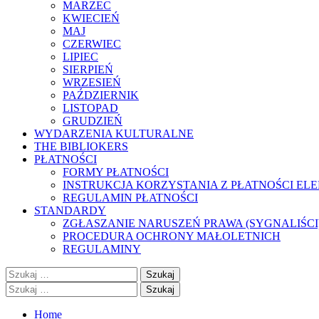
MARZEC
KWIECIEŃ
MAJ
CZERWIEC
LIPIEC
SIERPIEŃ
WRZESIEŃ
PAŹDZIERNIK
LISTOPAD
GRUDZIEŃ
WYDARZENIA KULTURALNE
THE BIBLIOKERS
PŁATNOŚCI
FORMY PŁATNOŚCI
INSTRUKCJA KORZYSTANIA Z PŁATNOŚCI EL
REGULAMIN PŁATNOŚCI
STANDARDY
ZGŁASZANIE NARUSZEŃ PRAWA (SYGNALIŚCI
PROCEDURA OCHRONY MAŁOLETNICH
REGULAMINY
Szukaj:
Szukaj:
Home