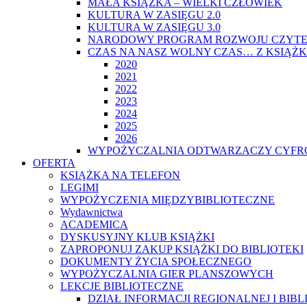
MAŁA KSIĄŻKA – WIELKI CZŁOWIEK
KULTURA W ZASIĘGU 2.0
KULTURA W ZASIĘGU 3.0
NARODOWY PROGRAM ROZWOJU CZYTE
CZAS NA NASZ WOLNY CZAS… Z KSIĄŻK
2020
2021
2022
2023
2024
2025
2026
WYPOŻYCZALNIA ODTWARZACZY CYFRO
OFERTA
KSIĄŻKA NA TELEFON
LEGIMI
WYPOŻYCZENIA MIĘDZYBIBLIOTECZNE
Wydawnictwa
ACADEMICA
DYSKUSYJNY KLUB KSIĄŻKI
ZAPROPONUJ ZAKUP KSIĄŻKI DO BIBLIOTEKI
DOKUMENTY ŻYCIA SPOŁECZNEGO
WYPOŻYCZALNIA GIER PLANSZOWYCH
LEKCJE BIBLIOTECZNE
DZIAŁ INFORMACJI REGIONALNEJ I BIB