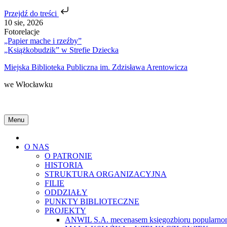
Przejdź do treści
Skip
10 sie, 2026
to
Fotorelacje
content
„Papier mache i rzeźby”
„Książkobudzik” w Strefie Dziecka
Miejska Biblioteka Publiczna im. Zdzisława Arentowicza
we Włocławku
Menu
Home
O NAS
O PATRONIE
HISTORIA
STRUKTURA ORGANIZACYJNA
FILIE
ODDZIAŁY
PUNKTY BIBLIOTECZNE
PROJEKTY
ANWIL S.A. mecenasem księgozbioru popularnon