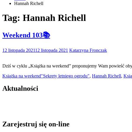
Hannah Richell
Tag:
Hannah Richell
Weekend 103📚
12 listopada 2021
12 listopada 2021
Katarzyna Fronczak
Dziś w cyklu „Książka na weekend” proponujemy Wam powieść obyczaj
Książka na weekend
"Sekrety letniego ogrodu"
,
Hannah Richell
,
Ksi
Aktualności
Zarejestruj się on-line