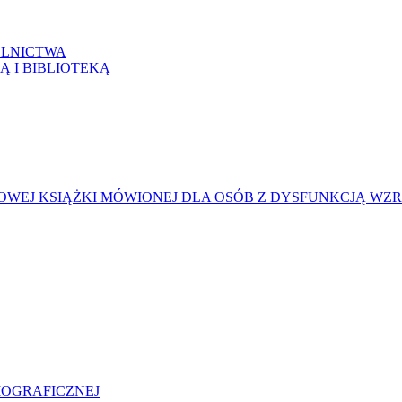
LNICTWA
Ą I BIBLIOTEKĄ
WEJ KSIĄŻKI MÓWIONEJ DLA OSÓB Z DYSFUNKCJĄ WZ
LIOGRAFICZNEJ