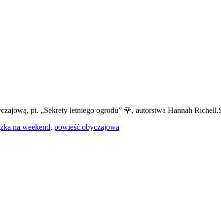
ową, pt. „Sekrety letniego ogrodu” 🌹, autorstwa Hannah Richell.Spr
ążka na weekend
,
powieść obyczajowa