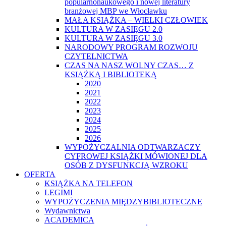
popularnonaukowego i nowej literatury
branżowej MBP we Włocławku
MAŁA KSIĄŻKA – WIELKI CZŁOWIEK
KULTURA W ZASIĘGU 2.0
KULTURA W ZASIĘGU 3.0
NARODOWY PROGRAM ROZWOJU
CZYTELNICTWA
CZAS NA NASZ WOLNY CZAS… Z
KSIĄŻKĄ I BIBLIOTEKĄ
2020
2021
2022
2023
2024
2025
2026
WYPOŻYCZALNIA ODTWARZACZY
CYFROWEJ KSIĄŻKI MÓWIONEJ DLA
OSÓB Z DYSFUNKCJĄ WZROKU
OFERTA
KSIĄŻKA NA TELEFON
LEGIMI
WYPOŻYCZENIA MIĘDZYBIBLIOTECZNE
Wydawnictwa
ACADEMICA