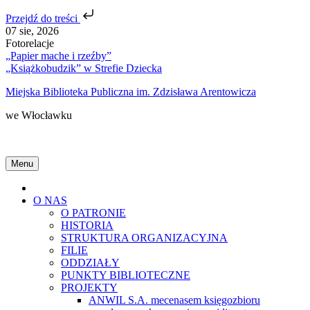
Przejdź do treści
Skip
07 sie, 2026
to
Fotorelacje
content
„Papier mache i rzeźby”
„Książkobudzik” w Strefie Dziecka
Miejska Biblioteka Publiczna im. Zdzisława Arentowicza
we Włocławku
Menu
Home
O NAS
O PATRONIE
HISTORIA
STRUKTURA ORGANIZACYJNA
FILIE
ODDZIAŁY
PUNKTY BIBLIOTECZNE
PROJEKTY
ANWIL S.A. mecenasem księgozbioru