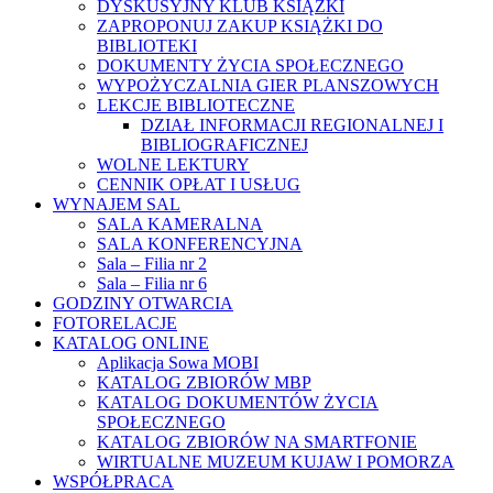
DYSKUSYJNY KLUB KSIĄŻKI
ZAPROPONUJ ZAKUP KSIĄŻKI DO
BIBLIOTEKI
DOKUMENTY ŻYCIA SPOŁECZNEGO
WYPOŻYCZALNIA GIER PLANSZOWYCH
LEKCJE BIBLIOTECZNE
DZIAŁ INFORMACJI REGIONALNEJ I
BIBLIOGRAFICZNEJ
WOLNE LEKTURY
CENNIK OPŁAT I USŁUG
WYNAJEM SAL
SALA KAMERALNA
SALA KONFERENCYJNA
Sala – Filia nr 2
Sala – Filia nr 6
GODZINY OTWARCIA
FOTORELACJE
KATALOG ONLINE
Aplikacja Sowa MOBI
KATALOG ZBIORÓW MBP
KATALOG DOKUMENTÓW ŻYCIA
SPOŁECZNEGO
KATALOG ZBIORÓW NA SMARTFONIE
WIRTUALNE MUZEUM KUJAW I POMORZA
WSPÓŁPRACA