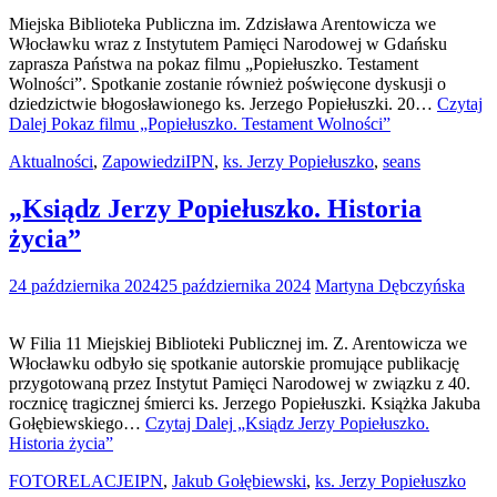
Miejska Biblioteka Publiczna im. Zdzisława Arentowicza we
Włocławku wraz z Instytutem Pamięci Narodowej w Gdańsku
zaprasza Państwa na pokaz filmu „Popiełuszko. Testament
Wolności”. Spotkanie zostanie również poświęcone dyskusji o
dziedzictwie błogosławionego ks. Jerzego Popiełuszki. 20…
Czytaj
Dalej
Pokaz filmu „Popiełuszko. Testament Wolności”
Aktualności
,
Zapowiedzi
IPN
,
ks. Jerzy Popiełuszko
,
seans
„Ksiądz Jerzy Popiełuszko. Historia
życia”
24 października 2024
25 października 2024
Martyna Dębczyńska
W Filia 11 Miejskiej Biblioteki Publicznej im. Z. Arentowicza we
Włocławku odbyło się spotkanie autorskie promujące publikację
przygotowaną przez Instytut Pamięci Narodowej w związku z 40.
rocznicę tragicznej śmierci ks. Jerzego Popiełuszki. Książka Jakuba
Gołębiewskiego…
Czytaj Dalej
„Ksiądz Jerzy Popiełuszko.
Historia życia”
FOTORELACJE
IPN
,
Jakub Gołębiewski
,
ks. Jerzy Popiełuszko