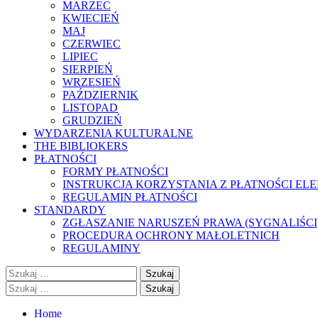
MARZEC
KWIECIEŃ
MAJ
CZERWIEC
LIPIEC
SIERPIEŃ
WRZESIEŃ
PAŹDZIERNIK
LISTOPAD
GRUDZIEŃ
WYDARZENIA KULTURALNE
THE BIBLIOKERS
PŁATNOŚCI
FORMY PŁATNOŚCI
INSTRUKCJA KORZYSTANIA Z PŁATNOŚCI EL
REGULAMIN PŁATNOŚCI
STANDARDY
ZGŁASZANIE NARUSZEŃ PRAWA (SYGNALIŚCI
PROCEDURA OCHRONY MAŁOLETNICH
REGULAMINY
Szukaj:
Szukaj:
Home