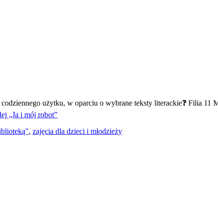
ziennego użytku, w oparciu o wybrane teksty literackie❓ Filia 11 Mi
lej
„Ja i mój robot”
iblioteką"
,
zajęcia dla dzieci i młodzieży