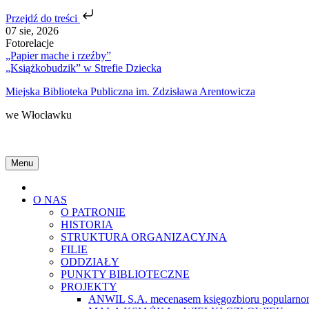
Przejdź do treści
Skip
07 sie, 2026
to
Fotorelacje
content
„Papier mache i rzeźby”
„Książkobudzik” w Strefie Dziecka
Miejska Biblioteka Publiczna im. Zdzisława Arentowicza
we Włocławku
Menu
Home
O NAS
O PATRONIE
HISTORIA
STRUKTURA ORGANIZACYJNA
FILIE
ODDZIAŁY
PUNKTY BIBLIOTECZNE
PROJEKTY
ANWIL S.A. mecenasem księgozbioru popularnon