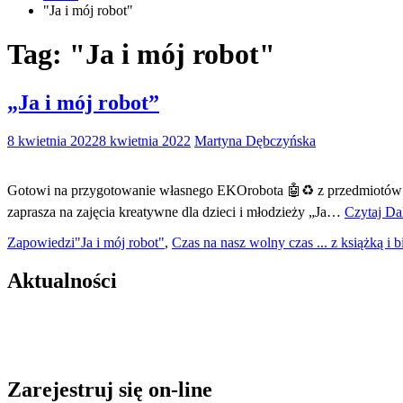
"Ja i mój robot"
Tag:
"Ja i mój robot"
„Ja i mój robot”
8 kwietnia 2022
8 kwietnia 2022
Martyna Dębczyńska
Gotowi na przygotowanie własnego EKOrobota 🤖♻️ z przedmiotów cod
zaprasza na zajęcia kreatywne dla dzieci i młodzieży „Ja…
Czytaj Da
Zapowiedzi
"Ja i mój robot"
,
Czas na nasz wolny czas ... z książką i b
Aktualności
Zarejestruj się on-line