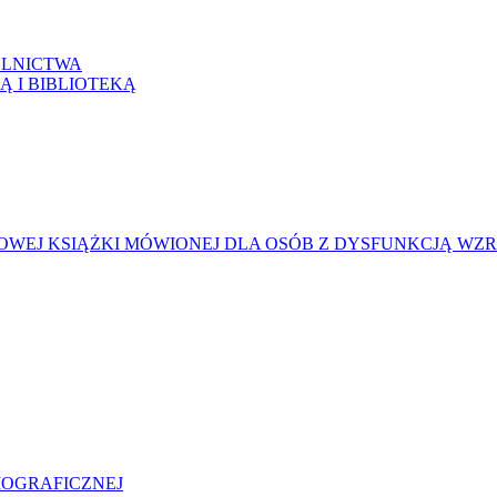
LNICTWA
Ą I BIBLIOTEKĄ
WEJ KSIĄŻKI MÓWIONEJ DLA OSÓB Z DYSFUNKCJĄ WZ
LIOGRAFICZNEJ