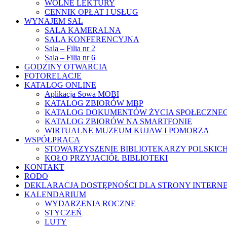
WOLNE LEKTURY
CENNIK OPŁAT I USŁUG
WYNAJEM SAL
SALA KAMERALNA
SALA KONFERENCYJNA
Sala – Filia nr 2
Sala – Filia nr 6
GODZINY OTWARCIA
FOTORELACJE
KATALOG ONLINE
Aplikacja Sowa MOBI
KATALOG ZBIORÓW MBP
KATALOG DOKUMENTÓW ŻYCIA SPOŁECZNE
KATALOG ZBIORÓW NA SMARTFONIE
WIRTUALNE MUZEUM KUJAW I POMORZA
WSPÓŁPRACA
STOWARZYSZENIE BIBLIOTEKARZY POLSKIC
KOŁO PRZYJACIÓŁ BIBLIOTEKI
KONTAKT
RODO
DEKLARACJA DOSTĘPNOŚCI DLA STRONY INTERN
KALENDARIUM
WYDARZENIA ROCZNE
STYCZEŃ
LUTY