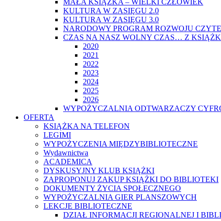
MAŁA KSIĄŻKA – WIELKI CZŁOWIEK
KULTURA W ZASIĘGU 2.0
KULTURA W ZASIĘGU 3.0
NARODOWY PROGRAM ROZWOJU CZYTE
CZAS NA NASZ WOLNY CZAS… Z KSIĄŻK
2020
2021
2022
2023
2024
2025
2026
WYPOŻYCZALNIA ODTWARZACZY CYFRO
OFERTA
KSIĄŻKA NA TELEFON
LEGIMI
WYPOŻYCZENIA MIĘDZYBIBLIOTECZNE
Wydawnictwa
ACADEMICA
DYSKUSYJNY KLUB KSIĄŻKI
ZAPROPONUJ ZAKUP KSIĄŻKI DO BIBLIOTEKI
DOKUMENTY ŻYCIA SPOŁECZNEGO
WYPOŻYCZALNIA GIER PLANSZOWYCH
LEKCJE BIBLIOTECZNE
DZIAŁ INFORMACJI REGIONALNEJ I BIB