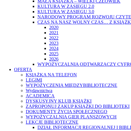
MAŁA KSIĄŻKA – WIELKI CZŁOWIEK
KULTURA W ZASIĘGU 2.0
KULTURA W ZASIĘGU 3.0
NARODOWY PROGRAM ROZWOJU CZYTE
CZAS NA NASZ WOLNY CZAS… Z KSIĄŻK
2020
2021
2022
2023
2024
2025
2026
WYPOŻYCZALNIA ODTWARZACZY CYFRO
OFERTA
KSIĄŻKA NA TELEFON
LEGIMI
WYPOŻYCZENIA MIĘDZYBIBLIOTECZNE
Wydawnictwa
ACADEMICA
DYSKUSYJNY KLUB KSIĄŻKI
ZAPROPONUJ ZAKUP KSIĄŻKI DO BIBLIOTEKI
DOKUMENTY ŻYCIA SPOŁECZNEGO
WYPOŻYCZALNIA GIER PLANSZOWYCH
LEKCJE BIBLIOTECZNE
DZIAŁ INFORMACJI REGIONALNEJ I BIB