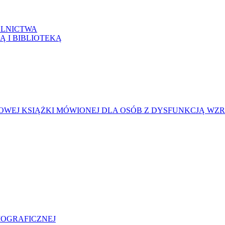
LNICTWA
Ą I BIBLIOTEKĄ
WEJ KSIĄŻKI MÓWIONEJ DLA OSÓB Z DYSFUNKCJĄ WZ
LIOGRAFICZNEJ