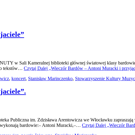
jaciele”
UTY w Sali Kameralnej biblioteki głównej światowej klasy bardowie, 
 do tekstów…
Czytaj Dalej
„Wieczór Bardów – Antoni Muracki i przyjac
owicz
,
koncert
,
Stanisław Marinczenko
,
Stowarzyszenie Kultury Mu
aciele”.
eka Publiczna im. Zdzisława Arentowicza we Włocławku zapraszają w
ta wykonają bardowie:– Antoni Muracki,–…
Czytaj Dalej
„Wieczór Bardó