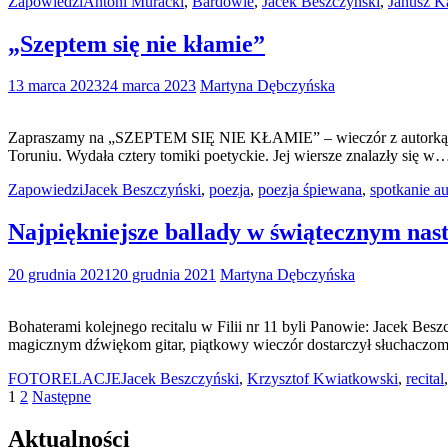
Zapowiedzi
Antoni Muracki
,
Bardowie
,
Jacek Beszczyński
,
Janusz K
„Szeptem się nie kłamie”
13 marca 2023
24 marca 2023
Martyna Dębczyńska
Zapraszamy na „SZEPTEM SIĘ NIE KŁAMIE” – wieczór z autorką t
Toruniu. Wydała cztery tomiki poetyckie. Jej wiersze znalazły się 
Zapowiedzi
Jacek Beszczyński
,
poezja
,
poezja śpiewana
,
spotkanie au
Najpiękniejsze ballady w świątecznym nas
20 grudnia 2021
20 grudnia 2021
Martyna Dębczyńska
Bohaterami kolejnego recitalu w Filii nr 11 byli Panowie: Jacek B
magicznym dźwiękom gitar, piątkowy wieczór dostarczył słuchacz
FOTORELACJE
Jacek Beszczyński
,
Krzysztof Kwiatkowski
,
recital
Stronicowanie
1
2
Następne
wpisów
Aktualności