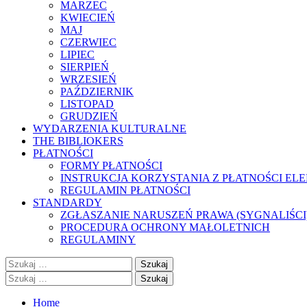
MARZEC
KWIECIEŃ
MAJ
CZERWIEC
LIPIEC
SIERPIEŃ
WRZESIEŃ
PAŹDZIERNIK
LISTOPAD
GRUDZIEŃ
WYDARZENIA KULTURALNE
THE BIBLIOKERS
PŁATNOŚCI
FORMY PŁATNOŚCI
INSTRUKCJA KORZYSTANIA Z PŁATNOŚCI EL
REGULAMIN PŁATNOŚCI
STANDARDY
ZGŁASZANIE NARUSZEŃ PRAWA (SYGNALIŚCI
PROCEDURA OCHRONY MAŁOLETNICH
REGULAMINY
Szukaj:
Szukaj:
Home