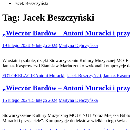
Jacek Beszczyński
Tag:
Jacek Beszczyński
„Wieczór Bardów – Antoni Muracki i przy
19 lutego 2024
19 lutego 2024
Martyna Dębczyńska
W ostatnią sobotę, dzięki Stowarzyszeniu Kultury Muzycznej MOJE N
Janusz Kasprowicz i Stanisław Marinczenko wykonali kompozycje
FOTORELACJE
Antoni Muracki
,
Jacek Beszczyński
,
Janusz Kaspr
„Wieczór Bardów – Antoni Muracki i przyj
15 lutego 2024
15 lutego 2024
Martyna Dębczyńska
Stowarzyszenie Kultury Muzycznej MOJE NUTYoraz Miejska Bibliot
Muracki i przyjaciele”. Kompozycje do tekstów wielkich tego świa