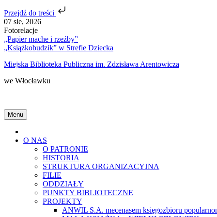
Przejdź do treści
Skip
07 sie, 2026
to
Fotorelacje
content
„Papier mache i rzeźby”
„Książkobudzik” w Strefie Dziecka
Miejska Biblioteka Publiczna im. Zdzisława Arentowicza
we Włocławku
Menu
Home
O NAS
O PATRONIE
HISTORIA
STRUKTURA ORGANIZACYJNA
FILIE
ODDZIAŁY
PUNKTY BIBLIOTECZNE
PROJEKTY
ANWIL S.A. mecenasem księgozbioru popularnon