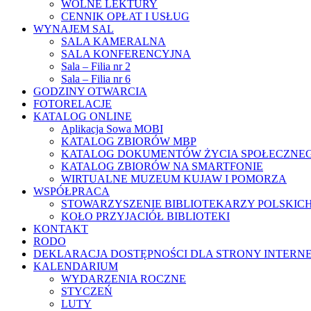
WOLNE LEKTURY
CENNIK OPŁAT I USŁUG
WYNAJEM SAL
SALA KAMERALNA
SALA KONFERENCYJNA
Sala – Filia nr 2
Sala – Filia nr 6
GODZINY OTWARCIA
FOTORELACJE
KATALOG ONLINE
Aplikacja Sowa MOBI
KATALOG ZBIORÓW MBP
KATALOG DOKUMENTÓW ŻYCIA SPOŁECZNE
KATALOG ZBIORÓW NA SMARTFONIE
WIRTUALNE MUZEUM KUJAW I POMORZA
WSPÓŁPRACA
STOWARZYSZENIE BIBLIOTEKARZY POLSKIC
KOŁO PRZYJACIÓŁ BIBLIOTEKI
KONTAKT
RODO
DEKLARACJA DOSTĘPNOŚCI DLA STRONY INTERN
KALENDARIUM
WYDARZENIA ROCZNE
STYCZEŃ
LUTY