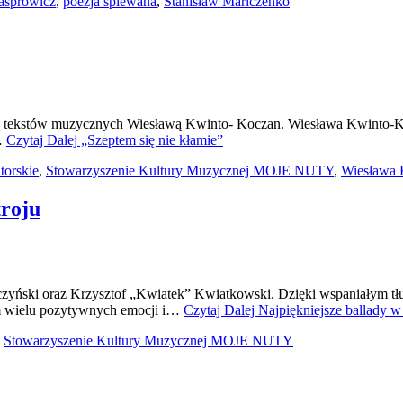
asprowicz
,
poezja śpiewana
,
Stanisław Mariczenko
ekstów muzycznych Wiesławą Kwinto- Koczan. Wiesława Kwinto-Koc
w…
Czytaj Dalej
„Szeptem się nie kłamie”
torskie
,
Stowarzyszenie Kultury Muzycznej MOJE NUTY
,
Wiesława 
troju
eszczyński oraz Krzysztof „Kwiatek” Kwiatkowski. Dzięki wspaniałym
om wielu pozytywnych emocji i…
Czytaj Dalej
Najpiękniejsze ballady w
,
Stowarzyszenie Kultury Muzycznej MOJE NUTY