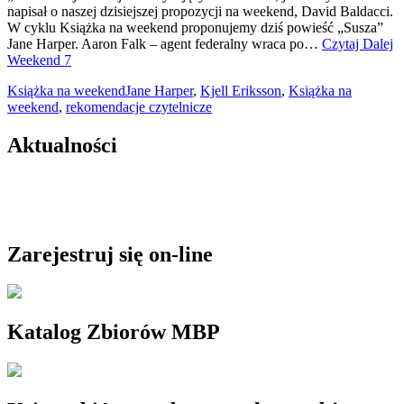
napisał o naszej dzisiejszej propozycji na weekend, David Baldacci.
W cyklu Książka na weekend proponujemy dziś powieść „Susza”
Jane Harper. Aaron Falk – agent federalny wraca po…
Czytaj Dalej
Weekend 7
Książka na weekend
Jane Harper
,
Kjell Eriksson
,
Książka na
weekend
,
rekomendacje czytelnicze
Aktualności
Zarejestruj się on-line
Katalog Zbiorów MBP