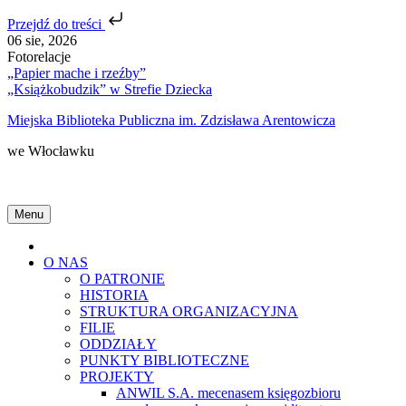
Przejdź do treści
Skip
06 sie, 2026
to
Fotorelacje
content
„Papier mache i rzeźby”
„Książkobudzik” w Strefie Dziecka
Miejska Biblioteka Publiczna im. Zdzisława Arentowicza
we Włocławku
Menu
Home
O NAS
O PATRONIE
HISTORIA
STRUKTURA ORGANIZACYJNA
FILIE
ODDZIAŁY
PUNKTY BIBLIOTECZNE
PROJEKTY
ANWIL S.A. mecenasem księgozbioru