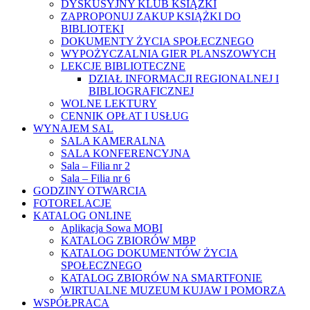
DYSKUSYJNY KLUB KSIĄŻKI
ZAPROPONUJ ZAKUP KSIĄŻKI DO
BIBLIOTEKI
DOKUMENTY ŻYCIA SPOŁECZNEGO
WYPOŻYCZALNIA GIER PLANSZOWYCH
LEKCJE BIBLIOTECZNE
DZIAŁ INFORMACJI REGIONALNEJ I
BIBLIOGRAFICZNEJ
WOLNE LEKTURY
CENNIK OPŁAT I USŁUG
WYNAJEM SAL
SALA KAMERALNA
SALA KONFERENCYJNA
Sala – Filia nr 2
Sala – Filia nr 6
GODZINY OTWARCIA
FOTORELACJE
KATALOG ONLINE
Aplikacja Sowa MOBI
KATALOG ZBIORÓW MBP
KATALOG DOKUMENTÓW ŻYCIA
SPOŁECZNEGO
KATALOG ZBIORÓW NA SMARTFONIE
WIRTUALNE MUZEUM KUJAW I POMORZA
WSPÓŁPRACA