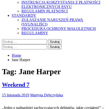
INSTRUKCJA KORZYSTANIA Z PŁATNOŚCI
ELEKTRONICZNYCH PAYU
REGULAMIN PŁATNOŚCI
STANDARDY
ZGŁASZANIE NARUSZEŃ PRAWA
(SYGNALIŚCI)
PROCEDURA OCHRONY MAŁOLETNICH
REGULAMINY
Szukaj:
Szukaj:
Home
Jane Harper
Tag:
Jane Harper
Weekend 7
15 listopada 2019
Martyna Dębczyńska
„Jeden z najbardziej zachwycających debiutów, jakie czytałem!” –