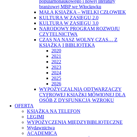
popularnonaukowego i nowej literatury
branżowej MBP we Włocławku
MAŁA KSIĄŻKA – WIELKI CZŁOWIEK
KULTURA W ZASIĘGU 2.0
KULTURA W ZASIĘGU 3.0
NARODOWY PROGRAM ROZWOJU
CZYTELNICTWA
CZAS NA NASZ WOLNY CZAS… Z
KSIĄŻKĄ I BIBLIOTEKĄ
2020
2021
2022
2023
2024
2025
2026
WYPOŻYCZALNIA ODTWARZACZY
CYFROWEJ KSIĄŻKI MÓWIONEJ DLA
OSÓB Z DYSFUNKCJĄ WZROKU
OFERTA
KSIĄŻKA NA TELEFON
LEGIMI
WYPOŻYCZENIA MIĘDZYBIBLIOTECZNE
Wydawnictwa
ACADEMICA