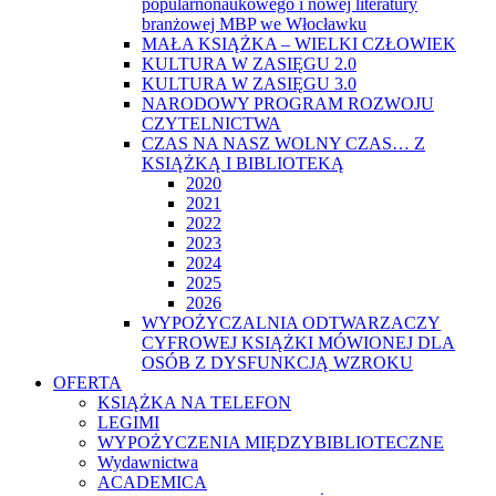
popularnonaukowego i nowej literatury
branżowej MBP we Włocławku
MAŁA KSIĄŻKA – WIELKI CZŁOWIEK
KULTURA W ZASIĘGU 2.0
KULTURA W ZASIĘGU 3.0
NARODOWY PROGRAM ROZWOJU
CZYTELNICTWA
CZAS NA NASZ WOLNY CZAS… Z
KSIĄŻKĄ I BIBLIOTEKĄ
2020
2021
2022
2023
2024
2025
2026
WYPOŻYCZALNIA ODTWARZACZY
CYFROWEJ KSIĄŻKI MÓWIONEJ DLA
OSÓB Z DYSFUNKCJĄ WZROKU
OFERTA
KSIĄŻKA NA TELEFON
LEGIMI
WYPOŻYCZENIA MIĘDZYBIBLIOTECZNE
Wydawnictwa
ACADEMICA