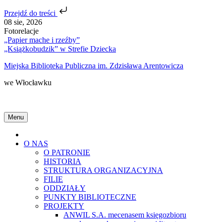
Przejdź do treści
Skip
08 sie, 2026
to
Fotorelacje
content
„Papier mache i rzeźby”
„Książkobudzik” w Strefie Dziecka
Miejska Biblioteka Publiczna im. Zdzisława Arentowicza
we Włocławku
Menu
Home
O NAS
O PATRONIE
HISTORIA
STRUKTURA ORGANIZACYJNA
FILIE
ODDZIAŁY
PUNKTY BIBLIOTECZNE
PROJEKTY
ANWIL S.A. mecenasem księgozbioru