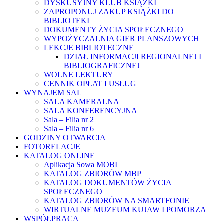
DYSKUSYJNY KLUB KSIĄŻKI
ZAPROPONUJ ZAKUP KSIĄŻKI DO
BIBLIOTEKI
DOKUMENTY ŻYCIA SPOŁECZNEGO
WYPOŻYCZALNIA GIER PLANSZOWYCH
LEKCJE BIBLIOTECZNE
DZIAŁ INFORMACJI REGIONALNEJ I
BIBLIOGRAFICZNEJ
WOLNE LEKTURY
CENNIK OPŁAT I USŁUG
WYNAJEM SAL
SALA KAMERALNA
SALA KONFERENCYJNA
Sala – Filia nr 2
Sala – Filia nr 6
GODZINY OTWARCIA
FOTORELACJE
KATALOG ONLINE
Aplikacja Sowa MOBI
KATALOG ZBIORÓW MBP
KATALOG DOKUMENTÓW ŻYCIA
SPOŁECZNEGO
KATALOG ZBIORÓW NA SMARTFONIE
WIRTUALNE MUZEUM KUJAW I POMORZA
WSPÓŁPRACA