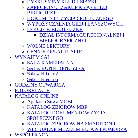
DYSKUSYJNY KLUB KSIĄŻKI
ZAPROPONUJ ZAKUP KSIĄŻKI DO
BIBLIOTEKI
DOKUMENTY ŻYCIA SPOŁECZNEGO
WYPOŻYCZALNIA GIER PLANSZOWYCH
LEKCJE BIBLIOTECZNE
DZIAŁ INFORMACJI REGIONALNEJ I
BIBLIOGRAFICZNEJ
WOLNE LEKTURY
CENNIK OPŁAT I USŁUG
WYNAJEM SAL
SALA KAMERALNA
SALA KONFERENCYJNA
Sala – Filia nr 2
Sala – Filia nr 6
GODZINY OTWARCIA
FOTORELACJE
KATALOG ONLINE
Aplikacja Sowa MOBI
KATALOG ZBIORÓW MBP
KATALOG DOKUMENTÓW ŻYCIA
SPOŁECZNEGO
KATALOG ZBIORÓW NA SMARTFONIE
WIRTUALNE MUZEUM KUJAW I POMORZA
WSPÓŁPRACA