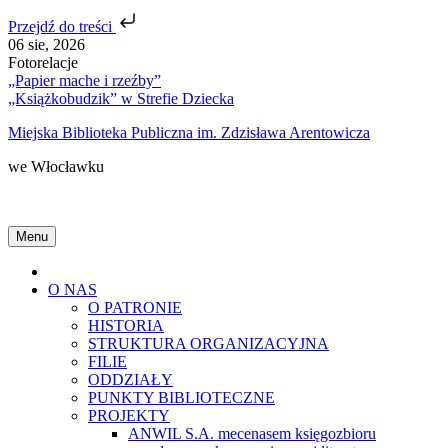
Przejdź do treści
Skip
06 sie, 2026
to
Fotorelacje
content
„Papier mache i rzeźby”
„Książkobudzik” w Strefie Dziecka
Miejska Biblioteka Publiczna im. Zdzisława Arentowicza
we Włocławku
Menu
Home
O NAS
O PATRONIE
HISTORIA
STRUKTURA ORGANIZACYJNA
FILIE
ODDZIAŁY
PUNKTY BIBLIOTECZNE
PROJEKTY
ANWIL S.A. mecenasem księgozbioru