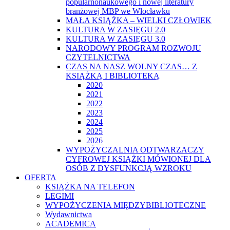
popularnonaukowego i nowej literatury
branżowej MBP we Włocławku
MAŁA KSIĄŻKA – WIELKI CZŁOWIEK
KULTURA W ZASIĘGU 2.0
KULTURA W ZASIĘGU 3.0
NARODOWY PROGRAM ROZWOJU
CZYTELNICTWA
CZAS NA NASZ WOLNY CZAS… Z
KSIĄŻKĄ I BIBLIOTEKĄ
2020
2021
2022
2023
2024
2025
2026
WYPOŻYCZALNIA ODTWARZACZY
CYFROWEJ KSIĄŻKI MÓWIONEJ DLA
OSÓB Z DYSFUNKCJĄ WZROKU
OFERTA
KSIĄŻKA NA TELEFON
LEGIMI
WYPOŻYCZENIA MIĘDZYBIBLIOTECZNE
Wydawnictwa
ACADEMICA