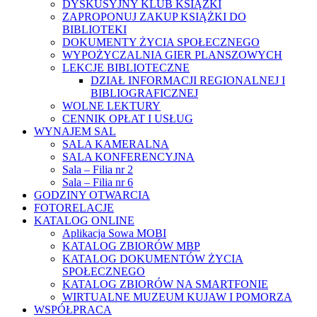
DYSKUSYJNY KLUB KSIĄŻKI
ZAPROPONUJ ZAKUP KSIĄŻKI DO
BIBLIOTEKI
DOKUMENTY ŻYCIA SPOŁECZNEGO
WYPOŻYCZALNIA GIER PLANSZOWYCH
LEKCJE BIBLIOTECZNE
DZIAŁ INFORMACJI REGIONALNEJ I
BIBLIOGRAFICZNEJ
WOLNE LEKTURY
CENNIK OPŁAT I USŁUG
WYNAJEM SAL
SALA KAMERALNA
SALA KONFERENCYJNA
Sala – Filia nr 2
Sala – Filia nr 6
GODZINY OTWARCIA
FOTORELACJE
KATALOG ONLINE
Aplikacja Sowa MOBI
KATALOG ZBIORÓW MBP
KATALOG DOKUMENTÓW ŻYCIA
SPOŁECZNEGO
KATALOG ZBIORÓW NA SMARTFONIE
WIRTUALNE MUZEUM KUJAW I POMORZA
WSPÓŁPRACA