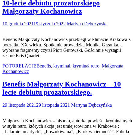
10-lecie debiutu prozatorskiego
Małgorzaty Kochanowicz
10 grudnia 2021
19 stycznia 2022
Martyna Dębczyńska
Benefis Małgorzaty Kochanowicz przebiegł w klimacie Krakowa z
początku XX wieku. Spotkanie prowadziła Monika Grzanka, a
wybrane fragmenty czytał Piotr Gutowski. Gościnnie wystąpił
zespół Kris Quartet.
FOTORELACJE
Benefis
,
kryminał
,
kryminał retro
,
Małgorzata
Kochanowicz
Benefis Małgorzaty Kochanowicz – 10
lecie debiutu prozatorskiego.
29 listopada 2021
29 listopada 2021
Martyna Dębczyńska
Małgorzata Kochanowicz – pisarka, autorka powieści kryminalnych
w stylu retro, których akcja jest umiejscowiona w Krakowie :
„Latarnie umarłych”, „Poszukiwana”, „Krok w ciemność”. Fabuła