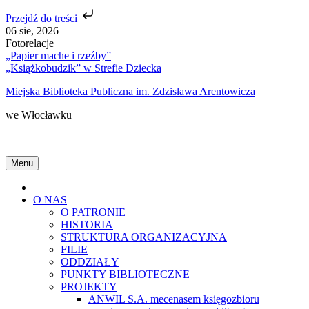
Przejdź do treści
Skip
06 sie, 2026
to
Fotorelacje
content
„Papier mache i rzeźby”
„Książkobudzik” w Strefie Dziecka
Miejska Biblioteka Publiczna im. Zdzisława Arentowicza
we Włocławku
Menu
Home
O NAS
O PATRONIE
HISTORIA
STRUKTURA ORGANIZACYJNA
FILIE
ODDZIAŁY
PUNKTY BIBLIOTECZNE
PROJEKTY
ANWIL S.A. mecenasem księgozbioru