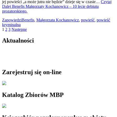
jej powieści „a może jutra nie będzie” dzieje się w czasie…
Czytaj
Dalej
Benefis Małgorzaty Kochanowicz – 10 lecie debiutu
prozatorskiego.
Zapowiedzi
Benefis
,
Małgorzata Kochanowicz
,
powieść
,
powieść
kryminalna
Stronicowanie
1
2
3
Następne
wpisów
Aktualności
Zarejestruj się on-line
Katalog Zbiorów MBP