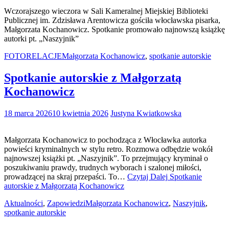
Wczorajszego wieczora w Sali Kameralnej Miejskiej Biblioteki
Publicznej im. Zdzisława Arentowicza gościła włocławska pisarka,
Małgorzata Kochanowicz. Spotkanie promowało najnowszą książkę
autorki pt. „Naszyjnik”
FOTORELACJE
Małgorzata Kochanowicz
,
spotkanie autorskie
Spotkanie autorskie z Małgorzatą
Kochanowicz
18 marca 2026
10 kwietnia 2026
Justyna Kwiatkowska
Małgorzata Kochanowicz to pochodząca z Włocławka autorka
powieści kryminalnych w stylu retro. Rozmowa odbędzie wokół
najnowszej książki pt. „Naszyjnik”. To przejmujący kryminał o
poszukiwaniu prawdy, trudnych wyborach i szalonej miłości,
prowadzącej na skraj przepaści. To…
Czytaj Dalej
Spotkanie
autorskie z Małgorzatą Kochanowicz
Aktualności
,
Zapowiedzi
Małgorzata Kochanowicz
,
Naszyjnik
,
spotkanie autorskie