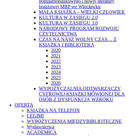
popularnonaukowego i nowej literatury
branżowej MBP we Włocławku
MAŁA KSIĄŻKA – WIELKI CZŁOWIEK
KULTURA W ZASIĘGU 2.0
KULTURA W ZASIĘGU 3.0
NARODOWY PROGRAM ROZWOJU
CZYTELNICTWA
CZAS NA NASZ WOLNY CZAS… Z
KSIĄŻKĄ I BIBLIOTEKĄ
2020
2021
2022
2023
2024
2025
2026
WYPOŻYCZALNIA ODTWARZACZY
CYFROWEJ KSIĄŻKI MÓWIONEJ DLA
OSÓB Z DYSFUNKCJĄ WZROKU
OFERTA
KSIĄŻKA NA TELEFON
LEGIMI
WYPOŻYCZENIA MIĘDZYBIBLIOTECZNE
Wydawnictwa
ACADEMICA