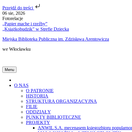
Przejdź do treści
Skip
06 sie, 2026
to
Fotorelacje
content
„Papier mache i rzeźby”
„Książkobudzik” w Strefie Dziecka
Miejska Biblioteka Publiczna im. Zdzisława Arentowicza
we Włocławku
Menu
Home
O NAS
O PATRONIE
HISTORIA
STRUKTURA ORGANIZACYJNA
FILIE
ODDZIAŁY
PUNKTY BIBLIOTECZNE
PROJEKTY
ANWIL S.A. mecenasem księgozbioru popularnon