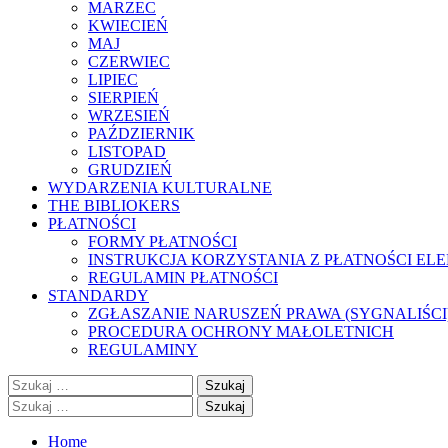
MARZEC
KWIECIEŃ
MAJ
CZERWIEC
LIPIEC
SIERPIEŃ
WRZESIEŃ
PAŹDZIERNIK
LISTOPAD
GRUDZIEŃ
WYDARZENIA KULTURALNE
THE BIBLIOKERS
PŁATNOŚCI
FORMY PŁATNOŚCI
INSTRUKCJA KORZYSTANIA Z PŁATNOŚCI EL
REGULAMIN PŁATNOŚCI
STANDARDY
ZGŁASZANIE NARUSZEŃ PRAWA (SYGNALIŚCI
PROCEDURA OCHRONY MAŁOLETNICH
REGULAMINY
Szukaj:
Szukaj:
Home