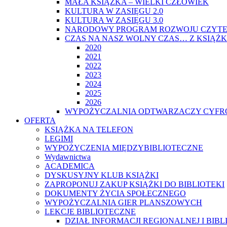
MAŁA KSIĄŻKA – WIELKI CZŁOWIEK
KULTURA W ZASIĘGU 2.0
KULTURA W ZASIĘGU 3.0
NARODOWY PROGRAM ROZWOJU CZYTE
CZAS NA NASZ WOLNY CZAS… Z KSIĄŻK
2020
2021
2022
2023
2024
2025
2026
WYPOŻYCZALNIA ODTWARZACZY CYFRO
OFERTA
KSIĄŻKA NA TELEFON
LEGIMI
WYPOŻYCZENIA MIĘDZYBIBLIOTECZNE
Wydawnictwa
ACADEMICA
DYSKUSYJNY KLUB KSIĄŻKI
ZAPROPONUJ ZAKUP KSIĄŻKI DO BIBLIOTEKI
DOKUMENTY ŻYCIA SPOŁECZNEGO
WYPOŻYCZALNIA GIER PLANSZOWYCH
LEKCJE BIBLIOTECZNE
DZIAŁ INFORMACJI REGIONALNEJ I BIB