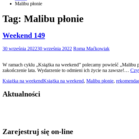
Malibu płonie
Tag:
Malibu płonie
Weekend 149
30 września 2022
30 września 2022
Roma Maćkowiak
W ramach cyklu „Książka na weekend” polecamy powieść „Malibu płon
zakończenie lata. Wydarzenie to odmieni ich życie na zawsze!…
Czyt
Książka na weekend
Książka na weekend
,
Malibu płonie
,
rekomendac
Aktualności
Zarejestruj się on-line