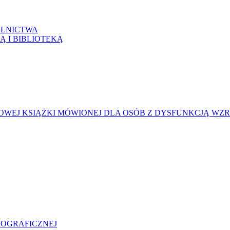
LNICTWA
Ą I BIBLIOTEKĄ
WEJ KSIĄŻKI MÓWIONEJ DLA OSÓB Z DYSFUNKCJĄ WZ
LIOGRAFICZNEJ