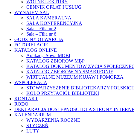
WOLNE LEKTURY
CENNIK OPŁAT I USŁUG
WYNAJEM SAL
SALA KAMERALNA
SALA KONFERENCYJNA
Sala – Filia nr 2
Sala – Filia nr 6
GODZINY OTWARCIA
FOTORELACJE
KATALOG ONLINE
Aplikacja Sowa MOBI
KATALOG ZBIORÓW MBP
KATALOG DOKUMENTÓW ŻYCIA SPOŁECZNE
KATALOG ZBIORÓW NA SMARTFONIE
WIRTUALNE MUZEUM KUJAW I POMORZA
WSPÓŁPRACA
STOWARZYSZENIE BIBLIOTEKARZY POLSKIC
KOŁO PRZYJACIÓŁ BIBLIOTEKI
KONTAKT
RODO
DEKLARACJA DOSTĘPNOŚCI DLA STRONY INTERN
KALENDARIUM
WYDARZENIA ROCZNE
STYCZEŃ
LUTY