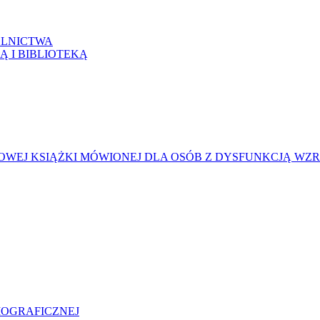
LNICTWA
Ą I BIBLIOTEKĄ
WEJ KSIĄŻKI MÓWIONEJ DLA OSÓB Z DYSFUNKCJĄ WZ
LIOGRAFICZNEJ