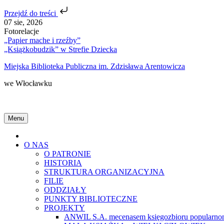
Przejdź do treści
Skip
07 sie, 2026
to
Fotorelacje
content
„Papier mache i rzeźby”
„Książkobudzik” w Strefie Dziecka
Miejska Biblioteka Publiczna im. Zdzisława Arentowicza
we Włocławku
Menu
Home
O NAS
O PATRONIE
HISTORIA
STRUKTURA ORGANIZACYJNA
FILIE
ODDZIAŁY
PUNKTY BIBLIOTECZNE
PROJEKTY
ANWIL S.A. mecenasem księgozbioru popularnon