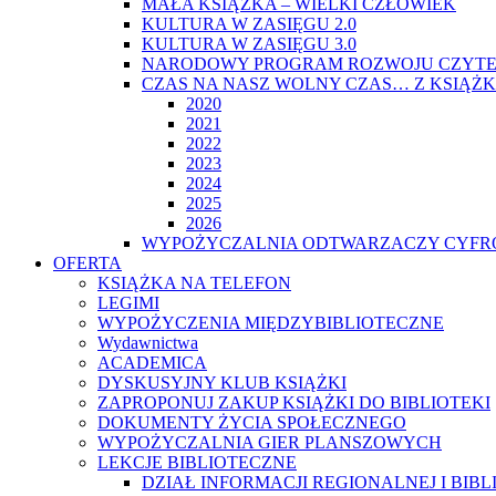
MAŁA KSIĄŻKA – WIELKI CZŁOWIEK
KULTURA W ZASIĘGU 2.0
KULTURA W ZASIĘGU 3.0
NARODOWY PROGRAM ROZWOJU CZYTE
CZAS NA NASZ WOLNY CZAS… Z KSIĄŻK
2020
2021
2022
2023
2024
2025
2026
WYPOŻYCZALNIA ODTWARZACZY CYFRO
OFERTA
KSIĄŻKA NA TELEFON
LEGIMI
WYPOŻYCZENIA MIĘDZYBIBLIOTECZNE
Wydawnictwa
ACADEMICA
DYSKUSYJNY KLUB KSIĄŻKI
ZAPROPONUJ ZAKUP KSIĄŻKI DO BIBLIOTEKI
DOKUMENTY ŻYCIA SPOŁECZNEGO
WYPOŻYCZALNIA GIER PLANSZOWYCH
LEKCJE BIBLIOTECZNE
DZIAŁ INFORMACJI REGIONALNEJ I BIB