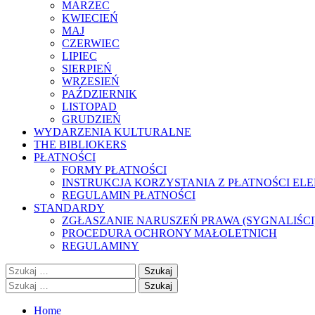
MARZEC
KWIECIEŃ
MAJ
CZERWIEC
LIPIEC
SIERPIEŃ
WRZESIEŃ
PAŹDZIERNIK
LISTOPAD
GRUDZIEŃ
WYDARZENIA KULTURALNE
THE BIBLIOKERS
PŁATNOŚCI
FORMY PŁATNOŚCI
INSTRUKCJA KORZYSTANIA Z PŁATNOŚCI EL
REGULAMIN PŁATNOŚCI
STANDARDY
ZGŁASZANIE NARUSZEŃ PRAWA (SYGNALIŚCI
PROCEDURA OCHRONY MAŁOLETNICH
REGULAMINY
Szukaj:
Szukaj:
Home