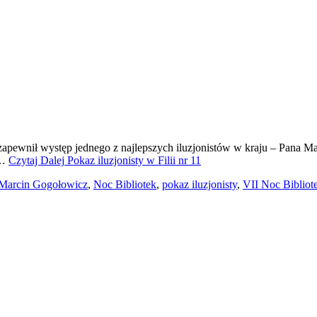
 zapewnił występ jednego z najlepszych iluzjonistów w kraju – Pana 
,…
Czytaj Dalej
Pokaz iluzjonisty w Filii nr 11
Marcin Gogołowicz
,
Noc Bibliotek
,
pokaz iluzjonisty
,
VII Noc Bibliot