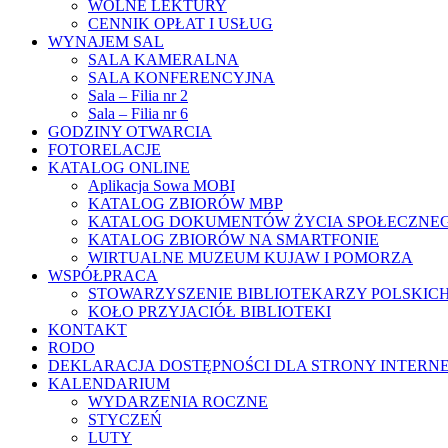
WOLNE LEKTURY
CENNIK OPŁAT I USŁUG
WYNAJEM SAL
SALA KAMERALNA
SALA KONFERENCYJNA
Sala – Filia nr 2
Sala – Filia nr 6
GODZINY OTWARCIA
FOTORELACJE
KATALOG ONLINE
Aplikacja Sowa MOBI
KATALOG ZBIORÓW MBP
KATALOG DOKUMENTÓW ŻYCIA SPOŁECZNE
KATALOG ZBIORÓW NA SMARTFONIE
WIRTUALNE MUZEUM KUJAW I POMORZA
WSPÓŁPRACA
STOWARZYSZENIE BIBLIOTEKARZY POLSKIC
KOŁO PRZYJACIÓŁ BIBLIOTEKI
KONTAKT
RODO
DEKLARACJA DOSTĘPNOŚCI DLA STRONY INTERN
KALENDARIUM
WYDARZENIA ROCZNE
STYCZEŃ
LUTY