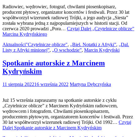
Radiowiec, wędrowiec, fotograf, chwilami piosenkopisarz,
producent płytowy, organizator koncertów i festiwali. Przez 30 lat
współtworzył wizerunek radiowej Trójki, a jego audycja „Siesta”
została wybrana jedną z najpopularniejszych w historii stacji. Od
czerwca 2020 prowadzi „Pora…
Czytaj Dalej
„Czytelnicze oblicze”
Marcina Kydryńskiego
Aktualności
"Czytelnicze oblicze"
,
„Biel. Notatki z Afryki”
,
„Dal.
Listy z Afryki minionej”
,
„O wschodzie”
,
Marcin Kydryński
Spotkanie autorskie z Marcinem
Kydryńskim
11 sierpnia 2022
16 września 2022
Martyna Dębczyńska
Już 15 września zapraszamy na spotkanie autorskie z cyklu
„Czytelnicze oblicze” z Marcinem Kydryńskim radiowcem,
wędrowcem i fotografem. Chwilami piosenkopisarzem,
producentem płytowym, organizatorem koncertów i festiwali. Przez
30 lat współtworzył wizerunek radiowej Trójki. Od 1992…
Czytaj
Dalej
Spotkanie autorskie z Marcinem Kydryńskim