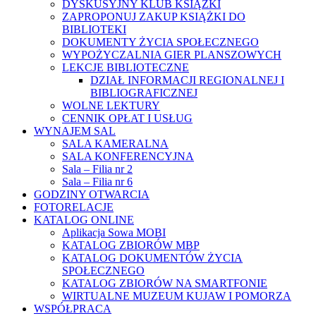
DYSKUSYJNY KLUB KSIĄŻKI
ZAPROPONUJ ZAKUP KSIĄŻKI DO
BIBLIOTEKI
DOKUMENTY ŻYCIA SPOŁECZNEGO
WYPOŻYCZALNIA GIER PLANSZOWYCH
LEKCJE BIBLIOTECZNE
DZIAŁ INFORMACJI REGIONALNEJ I
BIBLIOGRAFICZNEJ
WOLNE LEKTURY
CENNIK OPŁAT I USŁUG
WYNAJEM SAL
SALA KAMERALNA
SALA KONFERENCYJNA
Sala – Filia nr 2
Sala – Filia nr 6
GODZINY OTWARCIA
FOTORELACJE
KATALOG ONLINE
Aplikacja Sowa MOBI
KATALOG ZBIORÓW MBP
KATALOG DOKUMENTÓW ŻYCIA
SPOŁECZNEGO
KATALOG ZBIORÓW NA SMARTFONIE
WIRTUALNE MUZEUM KUJAW I POMORZA
WSPÓŁPRACA