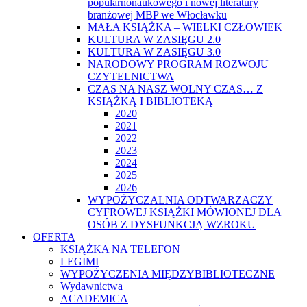
popularnonaukowego i nowej literatury
branżowej MBP we Włocławku
MAŁA KSIĄŻKA – WIELKI CZŁOWIEK
KULTURA W ZASIĘGU 2.0
KULTURA W ZASIĘGU 3.0
NARODOWY PROGRAM ROZWOJU
CZYTELNICTWA
CZAS NA NASZ WOLNY CZAS… Z
KSIĄŻKĄ I BIBLIOTEKĄ
2020
2021
2022
2023
2024
2025
2026
WYPOŻYCZALNIA ODTWARZACZY
CYFROWEJ KSIĄŻKI MÓWIONEJ DLA
OSÓB Z DYSFUNKCJĄ WZROKU
OFERTA
KSIĄŻKA NA TELEFON
LEGIMI
WYPOŻYCZENIA MIĘDZYBIBLIOTECZNE
Wydawnictwa
ACADEMICA