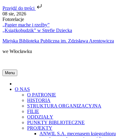
Przejdź do treści
Skip
08 sie, 2026
to
Fotorelacje
content
„Papier mache i rzeźby”
„Książkobudzik” w Strefie Dziecka
Miejska Biblioteka Publiczna im. Zdzisława Arentowicza
we Włocławku
Menu
Home
O NAS
O PATRONIE
HISTORIA
STRUKTURA ORGANIZACYJNA
FILIE
ODDZIAŁY
PUNKTY BIBLIOTECZNE
PROJEKTY
ANWIL S.A. mecenasem księgozbioru