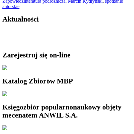
Zapowiedzi
literatura podróżnicza
,
Marcin Kydryński
,
spotkanie
autorskie
Aktualności
Zarejestruj się on-line
Katalog Zbiorów MBP
Księgozbiór popularnonaukowy objęty
mecenatem ANWIL S.A.