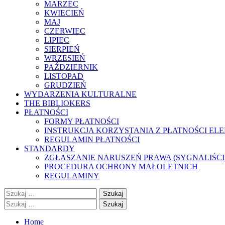
MARZEC
KWIECIEŃ
MAJ
CZERWIEC
LIPIEC
SIERPIEŃ
WRZESIEŃ
PAŹDZIERNIK
LISTOPAD
GRUDZIEŃ
WYDARZENIA KULTURALNE
THE BIBLIOKERS
PŁATNOŚCI
FORMY PŁATNOŚCI
INSTRUKCJA KORZYSTANIA Z PŁATNOŚCI EL
REGULAMIN PŁATNOŚCI
STANDARDY
ZGŁASZANIE NARUSZEŃ PRAWA (SYGNALIŚCI
PROCEDURA OCHRONY MAŁOLETNICH
REGULAMINY
Szukaj:
Szukaj:
Home