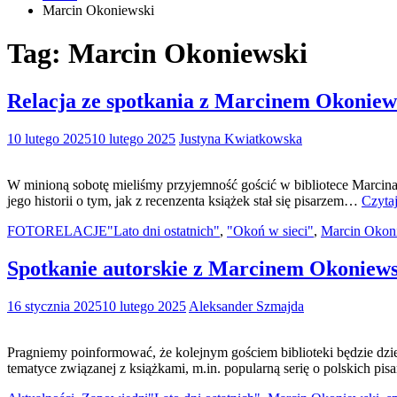
Marcin Okoniewski
Tag:
Marcin Okoniewski
Relacja ze spotkania z Marcinem Okonie
10 lutego 2025
10 lutego 2025
Justyna Kwiatkowska
W minioną sobotę mieliśmy przyjemność gościć w bibliotece Marcina 
jego historii o tym, jak z recenzenta książek stał się pisarzem…
Czytaj
FOTORELACJE
"Lato dni ostatnich"
,
"Okoń w sieci"
,
Marcin Okon
Spotkanie autorskie z Marcinem Okoniew
16 stycznia 2025
10 lutego 2025
Aleksander Szmajda
Pragniemy poinformować, że kolejnym gościem biblioteki będzie dz
tematyce związanej z książkami, m.in. popularną serię o polskich pi