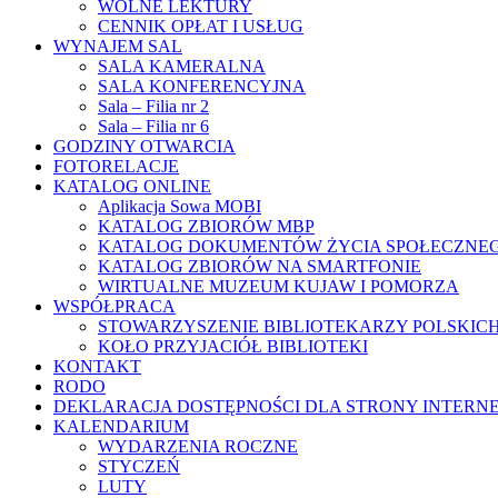
WOLNE LEKTURY
CENNIK OPŁAT I USŁUG
WYNAJEM SAL
SALA KAMERALNA
SALA KONFERENCYJNA
Sala – Filia nr 2
Sala – Filia nr 6
GODZINY OTWARCIA
FOTORELACJE
KATALOG ONLINE
Aplikacja Sowa MOBI
KATALOG ZBIORÓW MBP
KATALOG DOKUMENTÓW ŻYCIA SPOŁECZNE
KATALOG ZBIORÓW NA SMARTFONIE
WIRTUALNE MUZEUM KUJAW I POMORZA
WSPÓŁPRACA
STOWARZYSZENIE BIBLIOTEKARZY POLSKIC
KOŁO PRZYJACIÓŁ BIBLIOTEKI
KONTAKT
RODO
DEKLARACJA DOSTĘPNOŚCI DLA STRONY INTERN
KALENDARIUM
WYDARZENIA ROCZNE
STYCZEŃ
LUTY