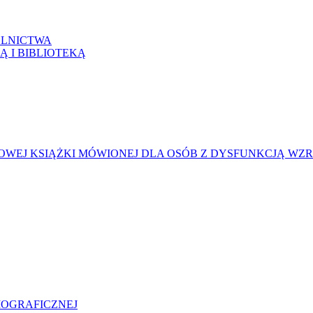
LNICTWA
Ą I BIBLIOTEKĄ
WEJ KSIĄŻKI MÓWIONEJ DLA OSÓB Z DYSFUNKCJĄ WZ
LIOGRAFICZNEJ