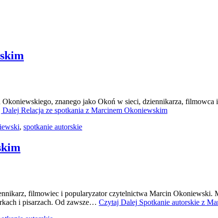
wskim
Okoniewskiego, znanego jako Okoń w sieci, dziennikarza, filmowca i 
 Dalej
Relacja ze spotkania z Marcinem Okoniewskim
iewski
,
spotkanie autorskie
skim
iennikarz, filmowiec i popularyzator czytelnictwa Marcin Okoniews
sarkach i pisarzach. Od zawsze…
Czytaj Dalej
Spotkanie autorskie z M