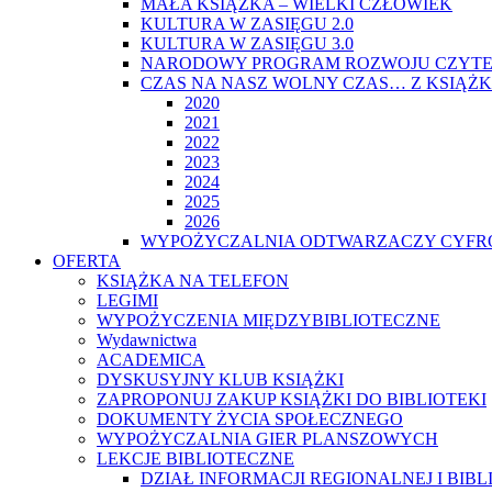
MAŁA KSIĄŻKA – WIELKI CZŁOWIEK
KULTURA W ZASIĘGU 2.0
KULTURA W ZASIĘGU 3.0
NARODOWY PROGRAM ROZWOJU CZYTE
CZAS NA NASZ WOLNY CZAS… Z KSIĄŻK
2020
2021
2022
2023
2024
2025
2026
WYPOŻYCZALNIA ODTWARZACZY CYFRO
OFERTA
KSIĄŻKA NA TELEFON
LEGIMI
WYPOŻYCZENIA MIĘDZYBIBLIOTECZNE
Wydawnictwa
ACADEMICA
DYSKUSYJNY KLUB KSIĄŻKI
ZAPROPONUJ ZAKUP KSIĄŻKI DO BIBLIOTEKI
DOKUMENTY ŻYCIA SPOŁECZNEGO
WYPOŻYCZALNIA GIER PLANSZOWYCH
LEKCJE BIBLIOTECZNE
DZIAŁ INFORMACJI REGIONALNEJ I BIB