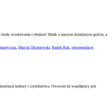
rudy oczekiwania i obejrzeć filmik o naszym dzisiejszym gościu, a
antastyczna
,
Marcin Okoniewski
,
Radek Rak
,
rekomendacje
stytucji kultury i czytelnictwa. Owocem tej współpracy jest