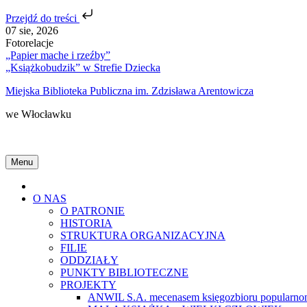
Przejdź do treści
Skip
07 sie, 2026
to
Fotorelacje
content
„Papier mache i rzeźby”
„Książkobudzik” w Strefie Dziecka
Miejska Biblioteka Publiczna im. Zdzisława Arentowicza
we Włocławku
Menu
Home
O NAS
O PATRONIE
HISTORIA
STRUKTURA ORGANIZACYJNA
FILIE
ODDZIAŁY
PUNKTY BIBLIOTECZNE
PROJEKTY
ANWIL S.A. mecenasem księgozbioru popularnon