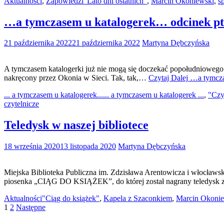
Aktualności
,
Zapowiedzi
"Lato dni ostatnich"
,
Marcin Okoniewski
,
s
…a tymczasem u katalogerek… odcinek pt
21 października 2022
21 października 2022
Martyna Dębczyńska
A tymczasem katalogerki już nie mogą się doczekać popołudniowego s
nakręcony przez Okonia w Sieci. Tak, tak,…
Czytaj Dalej
…a tymczas
... a tymczasem u katalogerek...
... a tymczasem u katalogerek ...
,
"Czy
czytelnicze
Teledysk w naszej bibliotece
18 września 2020
13 listopada 2020
Martyna Dębczyńska
Miejska Biblioteka Publiczna im. Zdzisława Arentowicza i włocławska
piosenka „CIĄG DO KSIĄŻEK”, do której został nagrany teledysk
Aktualności
"Ciąg do książek"
,
Kapela z Szaconkiem
,
Marcin Okoni
Stronicowanie
1
2
Następne
wpisów