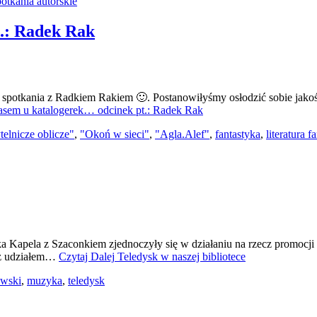
potkania autorskie
.: Radek Rak
potkania z Radkiem Rakiem 🙂. Postanowiłyśmy osłodzić sobie jakoś t
em u katalogerek… odcinek pt.: Radek Rak
telnicze oblicze"
,
"Okoń w sieci"
,
"Agla.Alef"
,
fantastyka
,
literatura f
 Kapela z Szaconkiem zjednoczyły się w działaniu na rzecz promocji in
 z udziałem…
Czytaj Dalej
Teledysk w naszej bibliotece
ewski
,
muzyka
,
teledysk