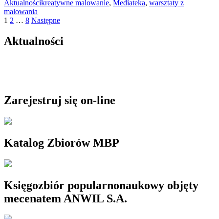
Aktualności
kreatywne malowanie
,
Mediateka
,
warsztaty z
malowania
Stronicowanie
1
2
…
8
Następne
wpisów
Aktualności
Zarejestruj się on-line
Katalog Zbiorów MBP
Księgozbiór popularnonaukowy objęty
mecenatem ANWIL S.A.