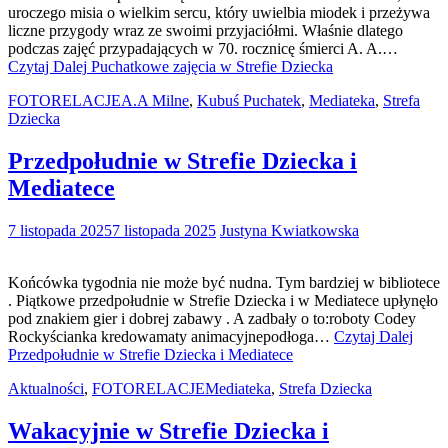
uroczego misia o wielkim sercu, który uwielbia miodek i przeżywa
liczne przygody wraz ze swoimi przyjaciółmi. Właśnie dlatego
podczas zajęć przypadających w 70. rocznicę śmierci A. A.…
Czytaj Dalej
Puchatkowe zajęcia w Strefie Dziecka
FOTORELACJE
A.A Milne
,
Kubuś Puchatek
,
Mediateka
,
Strefa
Dziecka
Przedpołudnie w Strefie Dziecka i
Mediatece
7 listopada 2025
7 listopada 2025
Justyna Kwiatkowska
Końcówka tygodnia nie może być nudna. Tym bardziej w bibliotece
. Piątkowe przedpołudnie w Strefie Dziecka i w Mediatece upłynęło
pod znakiem gier i dobrej zabawy . A zadbały o to:roboty Codey
Rockyścianka kredowamaty animacyjnepodłoga…
Czytaj Dalej
Przedpołudnie w Strefie Dziecka i Mediatece
Aktualności
,
FOTORELACJE
Mediateka
,
Strefa Dziecka
Wakacyjnie w Strefie Dziecka i