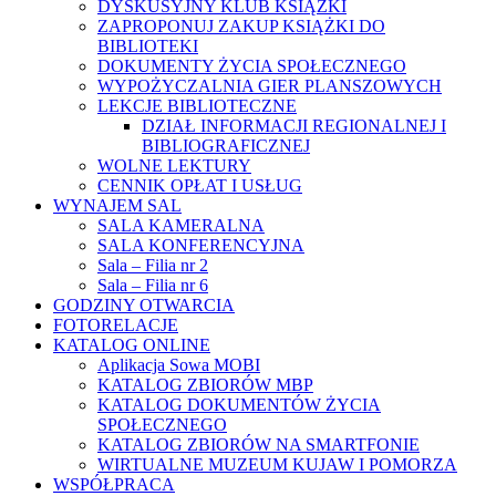
DYSKUSYJNY KLUB KSIĄŻKI
ZAPROPONUJ ZAKUP KSIĄŻKI DO
BIBLIOTEKI
DOKUMENTY ŻYCIA SPOŁECZNEGO
WYPOŻYCZALNIA GIER PLANSZOWYCH
LEKCJE BIBLIOTECZNE
DZIAŁ INFORMACJI REGIONALNEJ I
BIBLIOGRAFICZNEJ
WOLNE LEKTURY
CENNIK OPŁAT I USŁUG
WYNAJEM SAL
SALA KAMERALNA
SALA KONFERENCYJNA
Sala – Filia nr 2
Sala – Filia nr 6
GODZINY OTWARCIA
FOTORELACJE
KATALOG ONLINE
Aplikacja Sowa MOBI
KATALOG ZBIORÓW MBP
KATALOG DOKUMENTÓW ŻYCIA
SPOŁECZNEGO
KATALOG ZBIORÓW NA SMARTFONIE
WIRTUALNE MUZEUM KUJAW I POMORZA
WSPÓŁPRACA