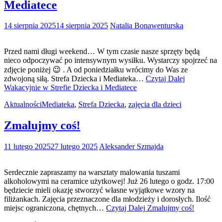
Mediatece
14 sierpnia 2025
14 sierpnia 2025
Natalia Bonawenturska
Przed nami długi weekend… W tym czasie nasze sprzęty będą
nieco odpoczywać po intensywnym wysiłku. Wystarczy spojrzeć na
zdjęcie poniżej 😉 . A od poniedziałku wrócimy do Was ze
zdwojoną siłą. Strefa Dziecka i Mediateka…
Czytaj Dalej
Wakacyjnie w Strefie Dziecka i Mediatece
Aktualności
Mediateka
,
Strefa Dziecka
,
zajęcia dla dzieci
Zmalujmy coś!
11 lutego 2025
27 lutego 2025
Aleksander Szmajda
Serdecznie zapraszamy na warsztaty malowania tuszami
alkoholowymi na ceramice użytkowej! Już 26 lutego o godz. 17:00
będziecie mieli okazję stworzyć własne wyjątkowe wzory na
filiżankach. Zajęcia przeznaczone dla młodzieży i dorosłych. Ilość
miejsc ograniczona, chętnych…
Czytaj Dalej
Zmalujmy coś!