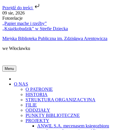
Przejdź do treści
Skip
09 sie, 2026
to
Fotorelacje
content
„Papier mache i rzeźby”
„Książkobudzik” w Strefie Dziecka
Miejska Biblioteka Publiczna im. Zdzisława Arentowicza
we Włocławku
Menu
Home
O NAS
O PATRONIE
HISTORIA
STRUKTURA ORGANIZACYJNA
FILIE
ODDZIAŁY
PUNKTY BIBLIOTECZNE
PROJEKTY
ANWIL S.A. mecenasem księgozbioru