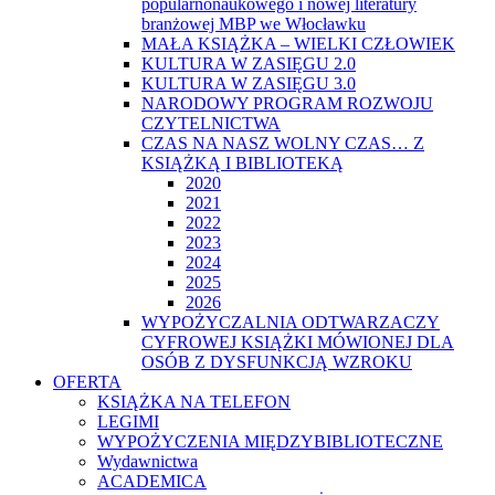
popularnonaukowego i nowej literatury
branżowej MBP we Włocławku
MAŁA KSIĄŻKA – WIELKI CZŁOWIEK
KULTURA W ZASIĘGU 2.0
KULTURA W ZASIĘGU 3.0
NARODOWY PROGRAM ROZWOJU
CZYTELNICTWA
CZAS NA NASZ WOLNY CZAS… Z
KSIĄŻKĄ I BIBLIOTEKĄ
2020
2021
2022
2023
2024
2025
2026
WYPOŻYCZALNIA ODTWARZACZY
CYFROWEJ KSIĄŻKI MÓWIONEJ DLA
OSÓB Z DYSFUNKCJĄ WZROKU
OFERTA
KSIĄŻKA NA TELEFON
LEGIMI
WYPOŻYCZENIA MIĘDZYBIBLIOTECZNE
Wydawnictwa
ACADEMICA