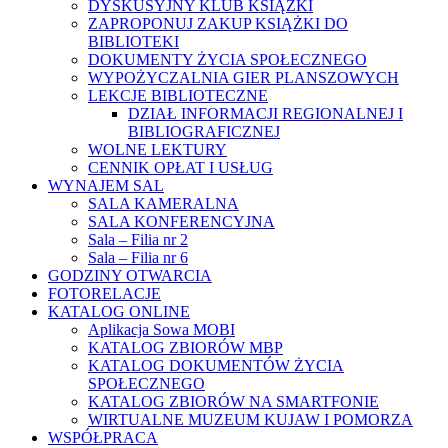
DYSKUSYJNY KLUB KSIĄŻKI
ZAPROPONUJ ZAKUP KSIĄŻKI DO
BIBLIOTEKI
DOKUMENTY ŻYCIA SPOŁECZNEGO
WYPOŻYCZALNIA GIER PLANSZOWYCH
LEKCJE BIBLIOTECZNE
DZIAŁ INFORMACJI REGIONALNEJ I
BIBLIOGRAFICZNEJ
WOLNE LEKTURY
CENNIK OPŁAT I USŁUG
WYNAJEM SAL
SALA KAMERALNA
SALA KONFERENCYJNA
Sala – Filia nr 2
Sala – Filia nr 6
GODZINY OTWARCIA
FOTORELACJE
KATALOG ONLINE
Aplikacja Sowa MOBI
KATALOG ZBIORÓW MBP
KATALOG DOKUMENTÓW ŻYCIA
SPOŁECZNEGO
KATALOG ZBIORÓW NA SMARTFONIE
WIRTUALNE MUZEUM KUJAW I POMORZA
WSPÓŁPRACA