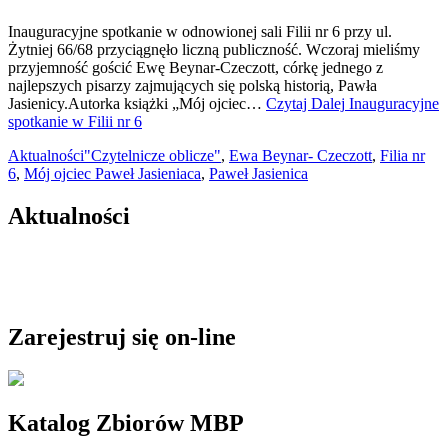
Inauguracyjne spotkanie w odnowionej sali Filii nr 6 przy ul.
Żytniej 66/68 przyciągnęło liczną publiczność. Wczoraj mieliśmy
przyjemność gościć Ewę Beynar-Czeczott, córkę jednego z
najlepszych pisarzy zajmujących się polską historią, Pawła
Jasienicy.Autorka książki „Mój ojciec…
Czytaj Dalej
Inauguracyjne
spotkanie w Filii nr 6
Aktualności
"Czytelnicze oblicze"
,
Ewa Beynar- Czeczott
,
Filia nr
6
,
Mój ojciec Paweł Jasieniaca
,
Paweł Jasienica
Aktualności
Zarejestruj się on-line
Katalog Zbiorów MBP