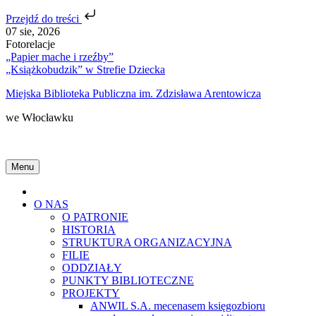
Przejdź do treści
Skip
07 sie, 2026
to
Fotorelacje
content
„Papier mache i rzeźby”
„Książkobudzik” w Strefie Dziecka
Miejska Biblioteka Publiczna im. Zdzisława Arentowicza
we Włocławku
Menu
Home
O NAS
O PATRONIE
HISTORIA
STRUKTURA ORGANIZACYJNA
FILIE
ODDZIAŁY
PUNKTY BIBLIOTECZNE
PROJEKTY
ANWIL S.A. mecenasem księgozbioru