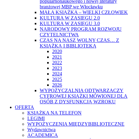
popularnonaukowego i nowej literatury
branżowej MBP we Włocławku
MAŁA KSIĄŻKA – WIELKI CZŁOWIEK
KULTURA W ZASIĘGU 2.0
KULTURA W ZASIĘGU 3.0
NARODOWY PROGRAM ROZWOJU
CZYTELNICTWA
CZAS NA NASZ WOLNY CZAS… Z
KSIĄŻKĄ I BIBLIOTEKĄ
2020
2021
2022
2023
2024
2025
2026
WYPOŻYCZALNIA ODTWARZACZY
CYFROWEJ KSIĄŻKI MÓWIONEJ DLA
OSÓB Z DYSFUNKCJĄ WZROKU
OFERTA
KSIĄŻKA NA TELEFON
LEGIMI
WYPOŻYCZENIA MIĘDZYBIBLIOTECZNE
Wydawnictwa
ACADEMICA