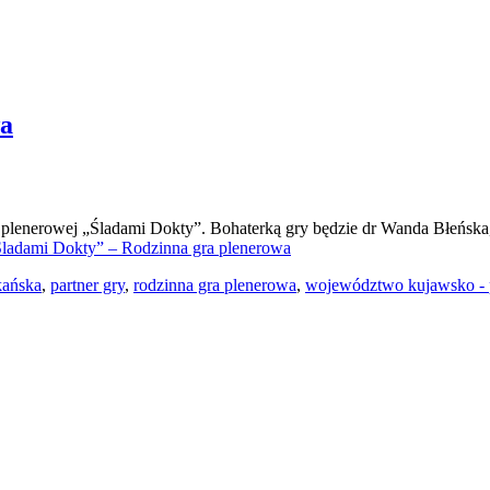
wa
 plenerowej „Śladami Dokty”. Bohaterką gry będzie dr Wanda Błeńska, 
ladami Dokty” – Rodzinna gra plenerowa
kańska
,
partner gry
,
rodzinna gra plenerowa
,
województwo kujawsko - 