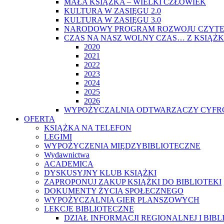
MAŁA KSIĄŻKA – WIELKI CZŁOWIEK
KULTURA W ZASIĘGU 2.0
KULTURA W ZASIĘGU 3.0
NARODOWY PROGRAM ROZWOJU CZYTE
CZAS NA NASZ WOLNY CZAS… Z KSIĄŻK
2020
2021
2022
2023
2024
2025
2026
WYPOŻYCZALNIA ODTWARZACZY CYFRO
OFERTA
KSIĄŻKA NA TELEFON
LEGIMI
WYPOŻYCZENIA MIĘDZYBIBLIOTECZNE
Wydawnictwa
ACADEMICA
DYSKUSYJNY KLUB KSIĄŻKI
ZAPROPONUJ ZAKUP KSIĄŻKI DO BIBLIOTEKI
DOKUMENTY ŻYCIA SPOŁECZNEGO
WYPOŻYCZALNIA GIER PLANSZOWYCH
LEKCJE BIBLIOTECZNE
DZIAŁ INFORMACJI REGIONALNEJ I BIB