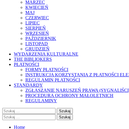
MARZEC
KWIECIEŃ
MAJ
CZERWIEC
LIPIEC
SIERPIEŃ
WRZESIEŃ
PAŹDZIERNIK
LISTOPAD
GRUDZIEŃ
WYDARZENIA KULTURALNE
THE BIBLIOKERS
PŁATNOŚCI
FORMY PŁATNOŚCI
INSTRUKCJA KORZYSTANIA Z PŁATNOŚCI EL
REGULAMIN PŁATNOŚCI
STANDARDY
ZGŁASZANIE NARUSZEŃ PRAWA (SYGNALIŚCI
PROCEDURA OCHRONY MAŁOLETNICH
REGULAMINY
Szukaj:
Szukaj:
Home