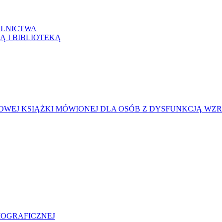
LNICTWA
Ą I BIBLIOTEKĄ
WEJ KSIĄŻKI MÓWIONEJ DLA OSÓB Z DYSFUNKCJĄ WZ
LIOGRAFICZNEJ