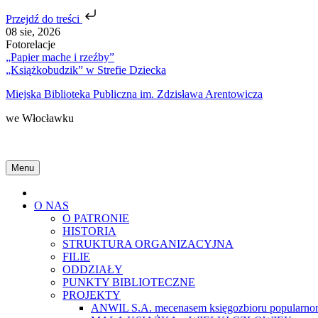
Przejdź do treści
Skip
08 sie, 2026
to
Fotorelacje
content
„Papier mache i rzeźby”
„Książkobudzik” w Strefie Dziecka
Miejska Biblioteka Publiczna im. Zdzisława Arentowicza
we Włocławku
Menu
Home
O NAS
O PATRONIE
HISTORIA
STRUKTURA ORGANIZACYJNA
FILIE
ODDZIAŁY
PUNKTY BIBLIOTECZNE
PROJEKTY
ANWIL S.A. mecenasem księgozbioru popularnon