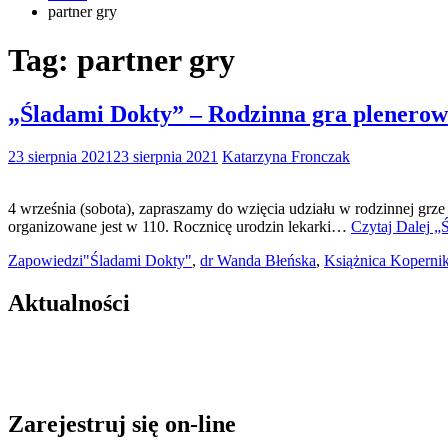
partner gry
Tag:
partner gry
„Śladami Dokty” – Rodzinna gra plenero
23 sierpnia 2021
23 sierpnia 2021
Katarzyna Fronczak
4 września (sobota), zapraszamy do wzięcia udziału w rodzinnej grze
organizowane jest w 110. Rocznicę urodzin lekarki…
Czytaj Dalej
„Ś
Zapowiedzi
"Śladami Dokty"
,
dr Wanda Błeńska
,
Książnica Koperni
Aktualności
Zarejestruj się on-line