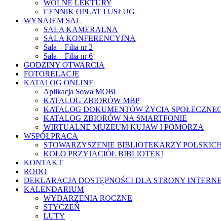
WOLNE LEKTURY
CENNIK OPŁAT I USŁUG
WYNAJEM SAL
SALA KAMERALNA
SALA KONFERENCYJNA
Sala – Filia nr 2
Sala – Filia nr 6
GODZINY OTWARCIA
FOTORELACJE
KATALOG ONLINE
Aplikacja Sowa MOBI
KATALOG ZBIORÓW MBP
KATALOG DOKUMENTÓW ŻYCIA SPOŁECZNE
KATALOG ZBIORÓW NA SMARTFONIE
WIRTUALNE MUZEUM KUJAW I POMORZA
WSPÓŁPRACA
STOWARZYSZENIE BIBLIOTEKARZY POLSKIC
KOŁO PRZYJACIÓŁ BIBLIOTEKI
KONTAKT
RODO
DEKLARACJA DOSTĘPNOŚCI DLA STRONY INTERN
KALENDARIUM
WYDARZENIA ROCZNE
STYCZEŃ
LUTY