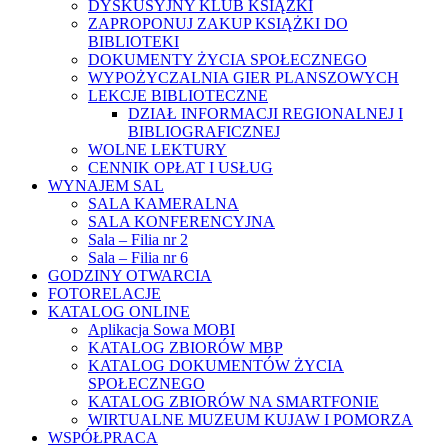
DYSKUSYJNY KLUB KSIĄŻKI
ZAPROPONUJ ZAKUP KSIĄŻKI DO
BIBLIOTEKI
DOKUMENTY ŻYCIA SPOŁECZNEGO
WYPOŻYCZALNIA GIER PLANSZOWYCH
LEKCJE BIBLIOTECZNE
DZIAŁ INFORMACJI REGIONALNEJ I
BIBLIOGRAFICZNEJ
WOLNE LEKTURY
CENNIK OPŁAT I USŁUG
WYNAJEM SAL
SALA KAMERALNA
SALA KONFERENCYJNA
Sala – Filia nr 2
Sala – Filia nr 6
GODZINY OTWARCIA
FOTORELACJE
KATALOG ONLINE
Aplikacja Sowa MOBI
KATALOG ZBIORÓW MBP
KATALOG DOKUMENTÓW ŻYCIA
SPOŁECZNEGO
KATALOG ZBIORÓW NA SMARTFONIE
WIRTUALNE MUZEUM KUJAW I POMORZA
WSPÓŁPRACA