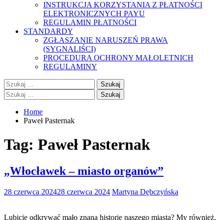
INSTRUKCJA KORZYSTANIA Z PŁATNOŚCI
ELEKTRONICZNYCH PAYU
REGULAMIN PŁATNOŚCI
STANDARDY
ZGŁASZANIE NARUSZEŃ PRAWA
(SYGNALIŚCI)
PROCEDURA OCHRONY MAŁOLETNICH
REGULAMINY
Szukaj:
Szukaj:
Home
Paweł Pasternak
Tag:
Paweł Pasternak
„Włocławek – miasto organów”
28 czerwca 2024
28 czerwca 2024
Martyna Dębczyńska
Lubicie odkrywać mało znaną historię naszego miasta? My również,