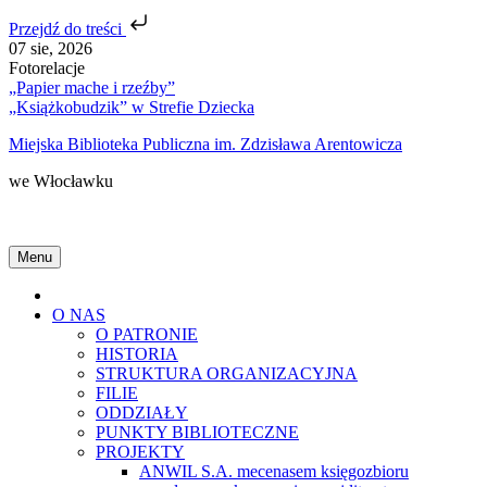
Przejdź do treści
Skip
07 sie, 2026
to
Fotorelacje
content
„Papier mache i rzeźby”
„Książkobudzik” w Strefie Dziecka
Miejska Biblioteka Publiczna im. Zdzisława Arentowicza
we Włocławku
Menu
Home
O NAS
O PATRONIE
HISTORIA
STRUKTURA ORGANIZACYJNA
FILIE
ODDZIAŁY
PUNKTY BIBLIOTECZNE
PROJEKTY
ANWIL S.A. mecenasem księgozbioru