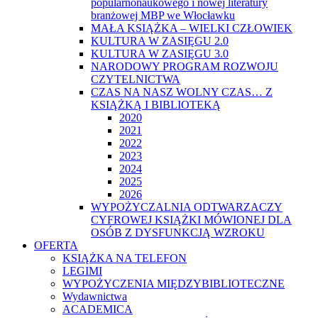
popularnonaukowego i nowej literatury
branżowej MBP we Włocławku
MAŁA KSIĄŻKA – WIELKI CZŁOWIEK
KULTURA W ZASIĘGU 2.0
KULTURA W ZASIĘGU 3.0
NARODOWY PROGRAM ROZWOJU
CZYTELNICTWA
CZAS NA NASZ WOLNY CZAS… Z
KSIĄŻKĄ I BIBLIOTEKĄ
2020
2021
2022
2023
2024
2025
2026
WYPOŻYCZALNIA ODTWARZACZY
CYFROWEJ KSIĄŻKI MÓWIONEJ DLA
OSÓB Z DYSFUNKCJĄ WZROKU
OFERTA
KSIĄŻKA NA TELEFON
LEGIMI
WYPOŻYCZENIA MIĘDZYBIBLIOTECZNE
Wydawnictwa
ACADEMICA