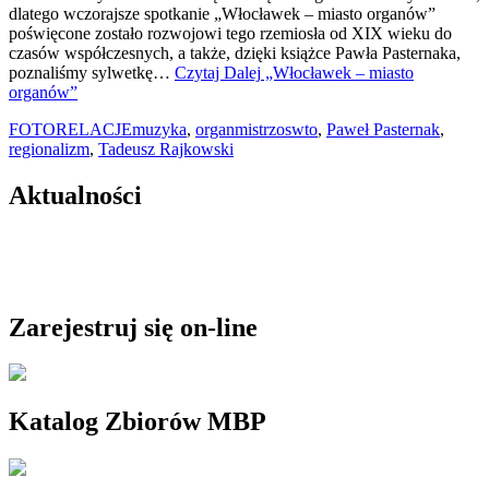
dlatego wczorajsze spotkanie „Włocławek – miasto organów”
poświęcone zostało rozwojowi tego rzemiosła od XIX wieku do
czasów współczesnych, a także, dzięki książce Pawła Pasternaka,
poznaliśmy sylwetkę…
Czytaj Dalej
„Włocławek – miasto
organów”
FOTORELACJE
muzyka
,
organmistrzoswto
,
Paweł Pasternak
,
regionalizm
,
Tadeusz Rajkowski
Aktualności
Zarejestruj się on-line
Katalog Zbiorów MBP