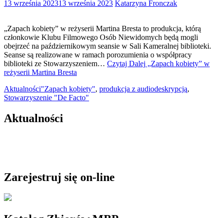
13 września 2023
13 września 2023
Katarzyna Fronczak
„Zapach kobiety” w reżyserii Martina Bresta to produkcja, którą
członkowie Klubu Filmowego Osób Niewidomych będą mogli
obejrzeć na październikowym seansie w Sali Kameralnej biblioteki.
Seanse są realizowane w ramach porozumienia o współpracy
biblioteki ze Stowarzyszeniem…
Czytaj Dalej
„Zapach kobiety” w
reżyserii Martina Bresta
Aktualności
"Zapach kobiety"
,
produkcja z audiodeskrypcją
,
Stowarzyszenie "De Facto"
Aktualności
Zarejestruj się on-line