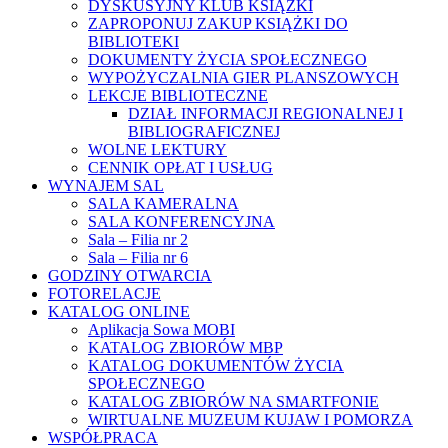
DYSKUSYJNY KLUB KSIĄŻKI
ZAPROPONUJ ZAKUP KSIĄŻKI DO
BIBLIOTEKI
DOKUMENTY ŻYCIA SPOŁECZNEGO
WYPOŻYCZALNIA GIER PLANSZOWYCH
LEKCJE BIBLIOTECZNE
DZIAŁ INFORMACJI REGIONALNEJ I
BIBLIOGRAFICZNEJ
WOLNE LEKTURY
CENNIK OPŁAT I USŁUG
WYNAJEM SAL
SALA KAMERALNA
SALA KONFERENCYJNA
Sala – Filia nr 2
Sala – Filia nr 6
GODZINY OTWARCIA
FOTORELACJE
KATALOG ONLINE
Aplikacja Sowa MOBI
KATALOG ZBIORÓW MBP
KATALOG DOKUMENTÓW ŻYCIA
SPOŁECZNEGO
KATALOG ZBIORÓW NA SMARTFONIE
WIRTUALNE MUZEUM KUJAW I POMORZA
WSPÓŁPRACA