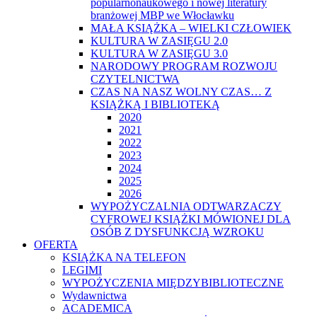
popularnonaukowego i nowej literatury
branżowej MBP we Włocławku
MAŁA KSIĄŻKA – WIELKI CZŁOWIEK
KULTURA W ZASIĘGU 2.0
KULTURA W ZASIĘGU 3.0
NARODOWY PROGRAM ROZWOJU
CZYTELNICTWA
CZAS NA NASZ WOLNY CZAS… Z
KSIĄŻKĄ I BIBLIOTEKĄ
2020
2021
2022
2023
2024
2025
2026
WYPOŻYCZALNIA ODTWARZACZY
CYFROWEJ KSIĄŻKI MÓWIONEJ DLA
OSÓB Z DYSFUNKCJĄ WZROKU
OFERTA
KSIĄŻKA NA TELEFON
LEGIMI
WYPOŻYCZENIA MIĘDZYBIBLIOTECZNE
Wydawnictwa
ACADEMICA