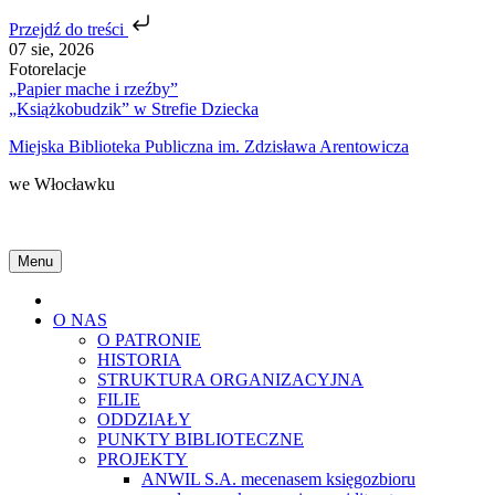
Przejdź do treści
Skip
07 sie, 2026
to
Fotorelacje
content
„Papier mache i rzeźby”
„Książkobudzik” w Strefie Dziecka
Miejska Biblioteka Publiczna im. Zdzisława Arentowicza
we Włocławku
Menu
Home
O NAS
O PATRONIE
HISTORIA
STRUKTURA ORGANIZACYJNA
FILIE
ODDZIAŁY
PUNKTY BIBLIOTECZNE
PROJEKTY
ANWIL S.A. mecenasem księgozbioru